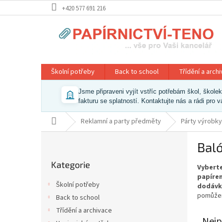
Přejít
+420 577 691 216
na
obsah
Školní potřeby
Back to school
Třídění a arch
Jsme připraveni vyjít vstříc potřebám škol, škol
fakturu se splatností. Kontaktujte nás a rádi pro 
Domů
Reklamní a party předměty
Párty výrobky
P
Bal
o
Přeskočit
s
Kategorie
kategorie
Vyberte
t
papíren
r
Školní potřeby
dodávk
a
pomůžem
Back to school
n
Třídění a archivace
n
Nejp