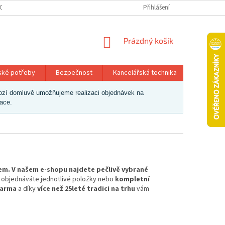
OSOBNÍCH ÚDAJŮ
Přihlášení
NÁKUPNÍ
Prázdný košík
KOŠÍK
ské potřeby
Bezpečnost
Kancelářská technika
Papír a 
dchozí domluvě umožňujeme realizaci objednávek na
zace.
sem. V našem e-shopu najdete pečlivě vybrané
už objednáváte jednotlivé položky nebo
kompletní
darma
a díky
více než 25leté tradici na trhu
vám