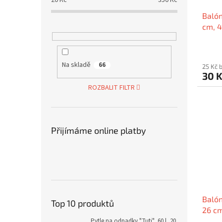
20
Kč
350
Kč
Balón
cm, 4
Na skladě
66
25 Kč 
30 
ROZBALIT FILTR
Přijímáme online platby
Balón
Top 10 produktů
26 cm
Pytle na odpadky "Tuti", 60 l, 20