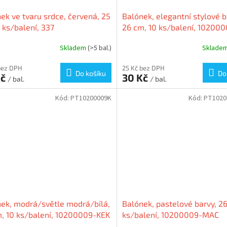
ek ve tvaru srdce, červená, 25
Balónek, elegantní stylové b
 ks/balení, 337
26 cm, 10 ks/balení, 102000
ELEGANS
Skladem
(>5 bal.)
Sklade
bez DPH
25 Kč bez DPH
Do košíku
Do
Kč
30 Kč
/ bal.
/ bal.
Kód:
PT10200009K
Kód:
PT1020
ek, modrá/světle modrá/bílá,
Balónek, pastelové barvy, 26
, 10 ks/balení, 10200009-KEK
ks/balení, 10200009-MAC