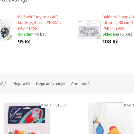
Balónek "Boy or a Girl",
Balónek "Happy Bi
konfety, 91 cm, PUKKA
stříbrná, 40 cm,
PAD PTY557
PAD PTY066
Skladem
(>5 bal.)
Skladem
(>5 bal.)
95 Kč
108 Kč
nější
Nejdražší
Nejprodávanější
Abecedně
Kód:
PT91353
Kód: