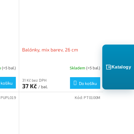
Balónky, mix barev, 26 cm
Katalogy
m
(>5 bal.)
Skladem
(>5 bal.)
31 Kč bez DPH
 košíku
Do košíku
37 Kč
/ bal.
:
PUPL019
Kód:
PT0100M