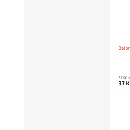
Balón
31 Kč 
37 