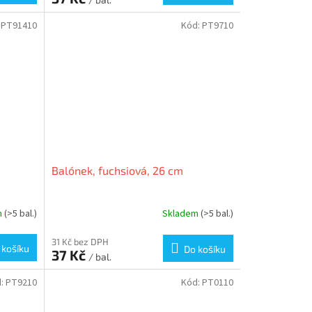
:
PT91410
Kód:
PT9710
Balónek, fuchsiová, 26 cm
m
(>5 bal.)
Skladem
(>5 bal.)
31 Kč bez DPH
 košíku
Do košíku
37 Kč
/ bal.
d:
PT9210
Kód:
PT0110