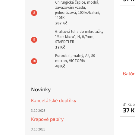
Chirurgická čepice, modrá,
zavazování vzadu,
jednorázová, 100 ks/balení,
1101K
267 Kč
Grafitová tuha do mikrotužky
"Mars Micro", H, 0,7mm,
STAEDTLER
17 Kč
Euroobal, matný, A4, 50
micron, VICTORIA
49 Kč
Balón
Novinky
Kancelářské doplňky
31 Kč 
37 
3.10.2023
Krepové papíry
3.10.2023