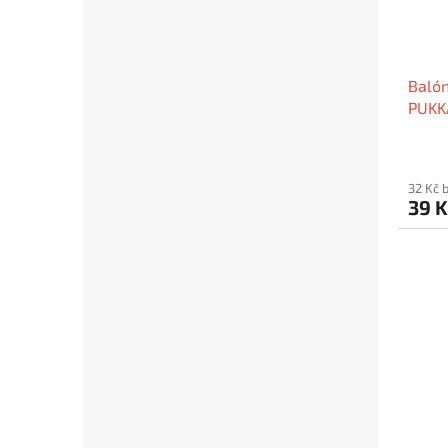
Balón
PUKK
32 Kč 
39 