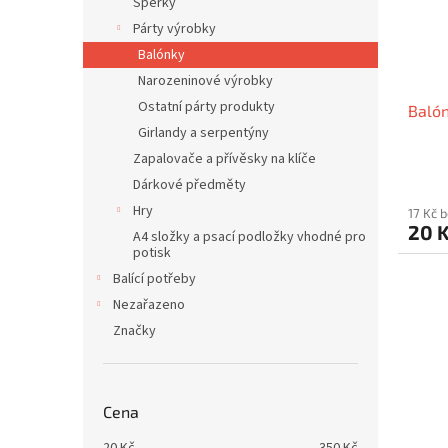
p
Šperky
d
r
u
Párty výrobky
o
k
Balónky
d
t
Narozeninové výrobky
u
ů
Ostatní párty produkty
Balón
k
Girlandy a serpentýny
t
ů
Zapalovače a přívěsky na klíče
Dárkové předměty
Hry
17 Kč 
20 
A4 složky a psací podložky vhodné pro
potisk
Balící potřeby
Nezařazeno
Značky
Cena