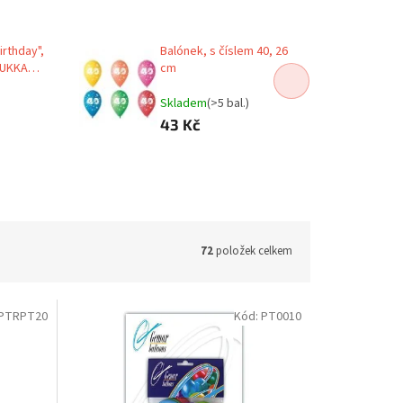
rthday",
Balónek, s číslem 40, 26
 PUKKA
cm
Skladem
(>5 bal.)
43 Kč
72
položek celkem
PTRPT20
Kód:
PT0010