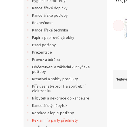
í
Hygienické potřeby
p
Kancelářské doplňky
a
Kancelářské potřeby
n
Bezpečnost
e
Kancelářská technika
l
Papír a papírové výrobky
Psací potřeby
Prezentace
Provoz a údržba
Občerstvení a základní kuchyňské
potřeby
Ř
a
Kreativní a hobby produkty
Nejlev
z
Příslušenství pro IT a spotřební
e
elektroniku
V
n
Nábytek a dekorace do kanceláře
ý
í
Kancelářský nábytek
p
p
Korekce a lepicí potřeby
i
r
Reklamní a party předměty
s
o