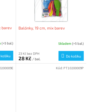
x barev
Balónky, 19 cm, mix barev
m
(>5 bal.)
Skladem
(>5 bal.)
23 Kč bez DPH
 košíku
Do košíku
28 Kč
/ bal.
0200009E
Kód:
PT10200009P