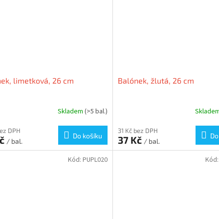
ek, limetková, 26 cm
Balónek, žlutá, 26 cm
Skladem
(>5 bal.)
Sklade
bez DPH
31 Kč bez DPH
Do košíku
Do
Kč
37 Kč
/ bal.
/ bal.
Kód:
PUPL020
Kód