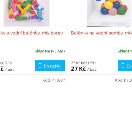
ky a vodní balónky, mix barev
Balónky na vodní bomby, mi
Skladem
(>5 bal.)
Sklade
bez DPH
22 Kč bez DPH
Do košíku
Do
Kč
27 Kč
/ bal.
/ bal.
Kód:
PT0337
Kód:
PT1