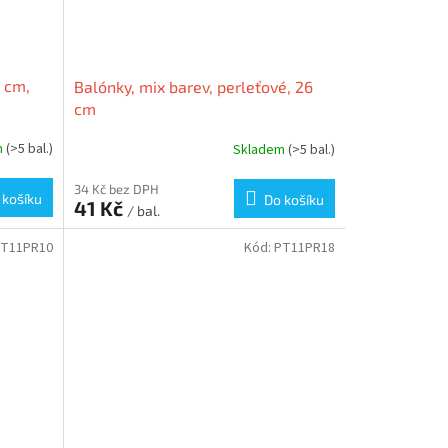
0 cm,
Balónky, mix barev, perleťové, 26
cm
m
(>5 bal.)
Skladem
(>5 bal.)
34 Kč bez DPH
 košíku
Do košíku
41 Kč
/ bal.
T11PR10
Kód:
PT11PR18