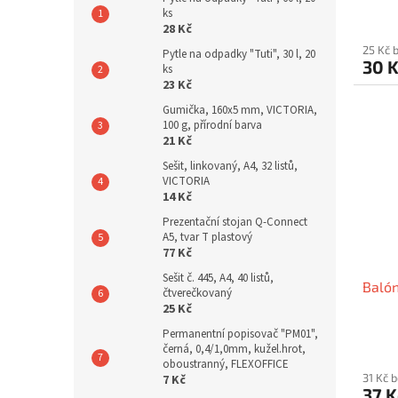
ks
28 Kč
25 Kč 
Pytle na odpadky "Tuti", 30 l, 20
30 
ks
23 Kč
Gumička, 160x5 mm, VICTORIA,
100 g, přírodní barva
21 Kč
Sešit, linkovaný, A4, 32 listů,
VICTORIA
14 Kč
Prezentační stojan Q-Connect
A5, tvar T plastový
77 Kč
Sešit č. 445, A4, 40 listů,
Balón
čtverečkovaný
25 Kč
Permanentní popisovač "PM01",
černá, 0,4/1,0mm, kužel.hrot,
oboustranný, FLEXOFFICE
31 Kč 
7 Kč
37 