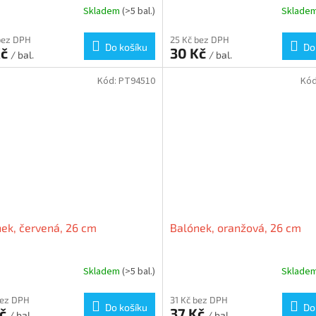
Skladem
(>5 bal.)
Sklade
bez DPH
25 Kč bez DPH
Do košíku
Do
Kč
30 Kč
/ bal.
/ bal.
Kód:
PT94510
Kó
ek, červená, 26 cm
Balónek, oranžová, 26 cm
Skladem
(>5 bal.)
Sklade
bez DPH
31 Kč bez DPH
Do košíku
Do
Kč
37 Kč
/ bal.
/ bal.