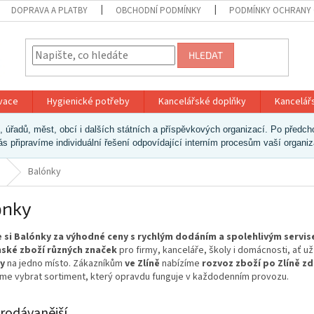
DOPRAVA A PLATBY
OBCHODNÍ PODMÍNKY
PODMÍNKY OCHRANY 
HLEDAT
ivace
Hygienické potřeby
Kancelářské doplňky
Kancelář
ek, úřadů, měst, obcí i dalších státních a příspěvkových organizací. Po pře
vás připravíme individuální řešení odpovídající interním procesům vaší organi
Balónky
ónky
 si Balónky za výhodné ceny s rychlým dodáním a spolehlivým servi
ské zboží různých značek
pro firmy, kanceláře, školy i domácnosti, ať 
y
na jedno místo. Zákazníkům
ve Zlíně
nabízíme
rozvoz zboží po Zlíně z
e vybrat sortiment, který opravdu funguje v každodenním provozu.
rodávanější