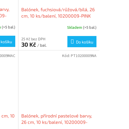
arvy,
Balónek, fuchsiová/růžová/bílá, 26
09-
cm, 10 ks/balení, 10200009-PINK
m
(>5 bal.)
Skladem
(>5 bal.)
25 Kč bez DPH
 košíku
Do košíku
30 Kč
/ bal.
0009MAC
Kód:
PT10200009NA
 cm, 10
Balónek, přírodní pastelové barvy,
26 cm, 10 ks/balení, 10200009-
NATUR