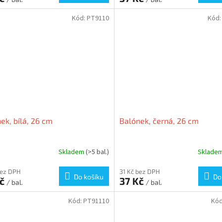
Kód:
PT9110
Kód
ek, bílá, 26 cm
Balónek, černá, 26 cm
Skladem
(>5 bal.)
Sklade
bez DPH
31 Kč bez DPH
Do košíku
Do
Kč
37 Kč
/ bal.
/ bal.
Kód:
PT91110
Kó