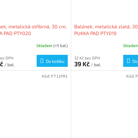
ek, metalická stříbrná, 30 cm,
Balónek, metalická zlatá, 3
A PAD PTY020
PUKKA PAD PTY019
Skladem
(>5 bal.)
Sklade
bez DPH
32 Kč bez DPH
Do košíku
Do
Kč
39 Kč
/ bal.
/ bal.
Kód:
PT11PR1
Kód:
P