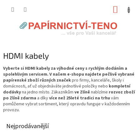
Přejít
NÁKUP
na
obsah
KOŠÍK
HDMI kabely
Vyberte si HDMI kabely za výhodné ceny s rychlým dodáním a
spolehlivým servisem. V našem e-shopu najdete pečlivě vybrané
papírenské zboží různých značek
pro firmy, kanceláře, školy i
domácnosti, ať už objednáváte jednotlivé položky nebo
kompletní
dodávky
na jedno místo. Zákazníkům
ve Zlíně
nabízíme
rozvoz zboží
po Zlíně zdarma
a díky
více než 25leté tradici na trhu
vám
pomůžeme vybrat sortiment, který opravdu funguje v každodenním
provozu.
Nejprodávanější