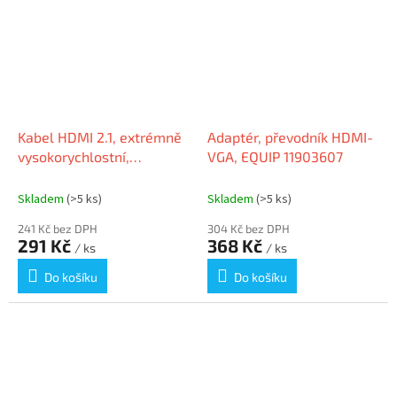
Kabel HDMI 2.1, extrémně
Adaptér, převodník HDMI-
vysokorychlostní,
VGA, EQUIP 11903607
pozlacený, 2 m, EQUIP
119381
Skladem
(>5 ks)
Skladem
(>5 ks)
241 Kč bez DPH
304 Kč bez DPH
291 Kč
368 Kč
/ ks
/ ks
Do košíku
Do košíku