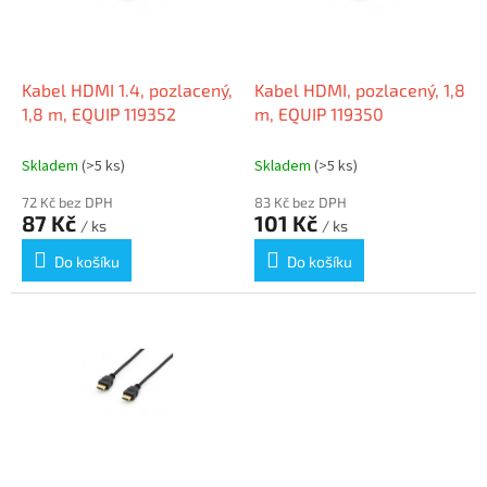
k
p
t
r
ů
o
d
Kabel HDMI 1.4, pozlacený,
Kabel HDMI, pozlacený, 1,8
u
1,8 m, EQUIP 119352
m, EQUIP 119350
k
t
Skladem
(>5 ks)
Skladem
(>5 ks)
ů
72 Kč bez DPH
83 Kč bez DPH
87 Kč
101 Kč
/ ks
/ ks
Do košíku
Do košíku