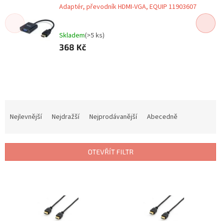
Adaptér, převodník HDMI-VGA, EQUIP 11903607
Skladem
(>5 ks)
368 Kč
Ř
a
Nejlevnější
Nejdražší
Nejprodávanější
Abecedně
z
e
n
OTEVŘÍT FILTR
í
p
V
r
ý
o
p
d
i
u
s