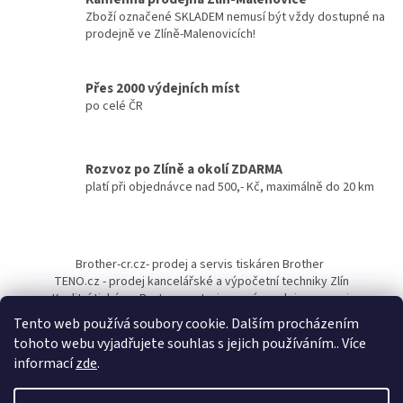
p
Zboží označené SKLADEM nemusí být vždy dostupné na
r
prodejně ve Zlíně-Malenovicích!
v
k
y
Přes 2000 výdejních míst
v
po celé ČR
ý
p
i
s
Rozvoz po Zlíně a okolí ZDARMA
u
platí při objednávce nad 500,- Kč, maximálně do 20 km
Z
á
Brother-cr.cz- prodej a servis tiskáren Brother
p
TENO.cz - prodej kancelářské a výpočetní techniky Zlín
a
Kvalitní tiskárny Pantum - autorizovaný prodejce a servis
t
Tento web používá soubory cookie. Dalším procházením
í
tohoto webu vyjadřujete souhlas s jejich používáním.. Více
informací
zde
.