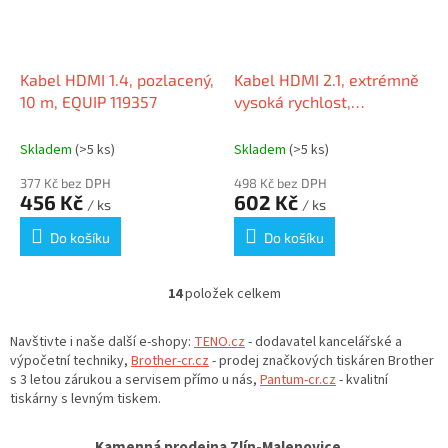
Kabel HDMI 1.4, pozlacený,
Kabel HDMI 2.1, extrémně
10 m, EQUIP 119357
vysoká rychlost,
pozlacený, 5 m, EQUIP
119383
Skladem
(>5 ks)
Skladem
(>5 ks)
377 Kč bez DPH
498 Kč bez DPH
456 Kč
602 Kč
/ ks
/ ks
Do košíku
Do košíku
14
položek celkem
O
v
l
Navštivte i naše další e-shopy:
TENO.cz
- dodavatel kancelářské a
á
výpočetní techniky,
Brother-cr.cz
- prodej značkových tiskáren Brother
d
s 3 letou zárukou a servisem přímo u nás,
Pantum-cr.cz
- kvalitní
a
tiskárny s levným tiskem.
c
í
Kamenná prodejna Zlín-Malenovice