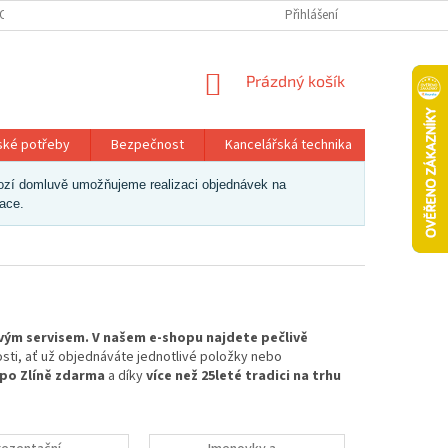
OSOBNÍCH ÚDAJŮ
Přihlášení
NÁKUPNÍ
Prázdný košík
KOŠÍK
ské potřeby
Bezpečnost
Kancelářská technika
Papír a 
dchozí domluvě umožňujeme realizaci objednávek na
zace.
ivým servisem. V našem e-shopu najdete pečlivě
osti, ať už objednáváte jednotlivé položky nebo
 po Zlíně zdarma
a díky
více než 25leté tradici na trhu