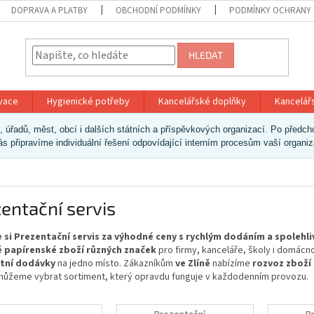
DOPRAVA A PLATBY
OBCHODNÍ PODMÍNKY
PODMÍNKY OCHRANY 
HLEDAT
ivace
Hygienické potřeby
Kancelářské doplňky
Kancelář
ek, úřadů, měst, obcí i dalších státních a příspěvkových organizací. Po pře
vás připravíme individuální řešení odpovídající interním procesům vaší organi
entační servis
 si Prezentační servis za výhodné ceny s rychlým dodáním a spolehl
 papírenské zboží různých značek
pro firmy, kanceláře, školy i domácn
tní dodávky
na jedno místo. Zákazníkům
ve Zlíně
nabízíme
rozvoz zboží
ůžeme vybrat sortiment, který opravdu funguje v každodenním provozu.