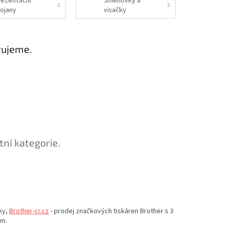
rezentační
Jmenovky a
tojany
visačky
vujeme.
tní kategorie.
ky,
Brother-cr.cz
- prodej značkových tiskáren Brother s 3
em.