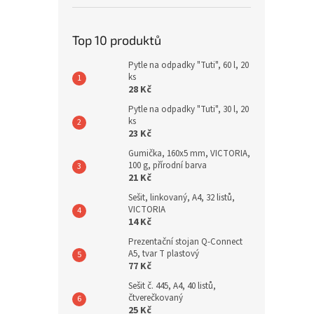
Top 10 produktů
Pytle na odpadky "Tuti", 60 l, 20
ks
28 Kč
Pytle na odpadky "Tuti", 30 l, 20
ks
23 Kč
Gumička, 160x5 mm, VICTORIA,
100 g, přírodní barva
21 Kč
Sešit, linkovaný, A4, 32 listů,
VICTORIA
14 Kč
Prezentační stojan Q-Connect
A5, tvar T plastový
77 Kč
Sešit č. 445, A4, 40 listů,
čtverečkovaný
25 Kč