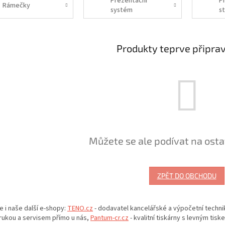
Prezentační
P
Rámečky
systém
s
Produkty teprve připra
Můžete se ale podívat na osta
ZPĚT DO OBCHODU
e i naše další e-shopy:
TENO.cz
- dodavatel kancelářské a výpočetní techni
rukou a servisem přímo u nás,
Pantum-cr.cz
- kvalitní tiskárny s levným tisk