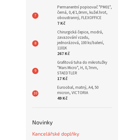
Permanentní popisovač "PM01",
černá, 0,4/1,0mm, kužel.hrot,
oboustranný, FLEXOFFICE
7 Kč
Chirurgická čepice, modrá,
zavazování vzadu,
jednorázová, 100 ks/balení,
1101K
267 Kč
Grafitová tuha do mikrotužky
"Mars Micro", H, 0,7mm,
STAEDTLER
17 Kč
Euroobal, matný, A4, 50
micron, VICTORIA
49 Kč
Novinky
Kancelářské doplňky