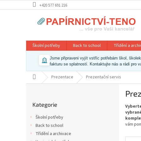
Přejít
+420 577 691 216
na
obsah
Školní potřeby
Back to school
Třídění a arch
Jsme připraveni vyjít vstříc potřebám škol, škol
fakturu se splatností. Kontaktujte nás a rádi pro 
Domů
Prezentace
Prezentační servis
P
Prez
o
Přeskočit
s
Kategorie
kategorie
Vyberte
t
vybrané
r
Školní potřeby
komple
a
vám pom
Back to school
n
Třídění a archivace
n