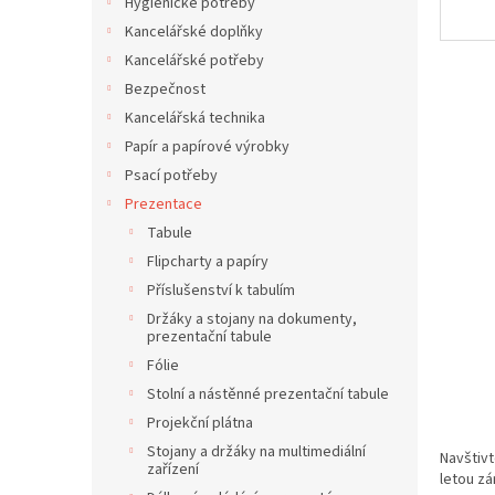
í
Hygienické potřeby
p
Kancelářské doplňky
a
Kancelářské potřeby
n
Bezpečnost
e
Kancelářská technika
l
Papír a papírové výrobky
Psací potřeby
Prezentace
Tabule
Flipcharty a papíry
Příslušenství k tabulím
Držáky a stojany na dokumenty,
prezentační tabule
Fólie
Stolní a nástěnné prezentační tabule
Projekční plátna
Stojany a držáky na multimediální
Navštivt
zařízení
letou zá