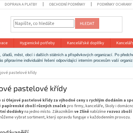
DOPRAVA A PLATBY
OBCHODNÍ PODMÍNKY
PODMÍNKY OCHRANY 
HLEDAT
ivace
Hygienické potřeby
Kancelářské doplňky
Kancelář
ek, úřadů, měst, obcí i dalších státních a příspěvkových organizací. Po pře
vás připravíme individuální řešení odpovídající interním procesům vaší organi
jové pastelové křídy
ové pastelové křídy
 si Olejové pastelové křídy za výhodné ceny s rychlým dodáním a sp
 papírenské zboží různých značek
pro firmy, kanceláře, školy i domácn
tní dodávky
na jedno místo. Zákazníkům
ve Zlíně
nabízíme
rozvoz zboží
ůžeme vybrat sortiment, který opravdu funguje v každodenním provozu.
rodávanější