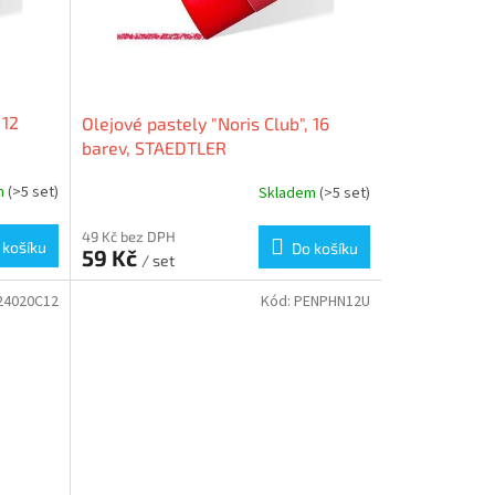
 12
Olejové pastely "Noris Club", 16
barev, STAEDTLER
m
(>5 set)
Skladem
(>5 set)
49 Kč bez DPH
 košíku
Do košíku
59 Kč
/ set
24020C12
Kód:
PENPHN12U