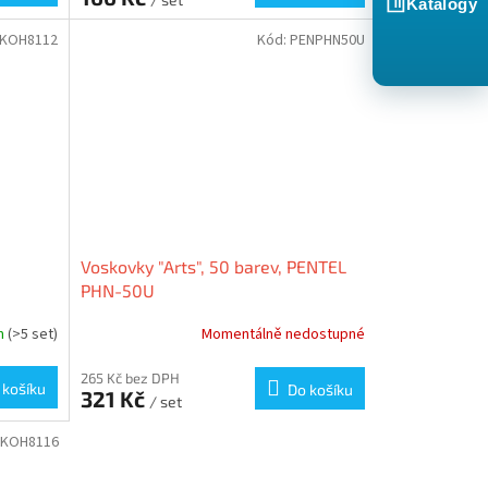
Katalogy
KOH8112
Kód:
PENPHN50U
Voskovky "Arts", 50 barev, PENTEL
PHN-50U
m
(>5 set)
Momentálně nedostupné
265 Kč bez DPH
 košíku
Do košíku
321 Kč
/ set
KOH8116