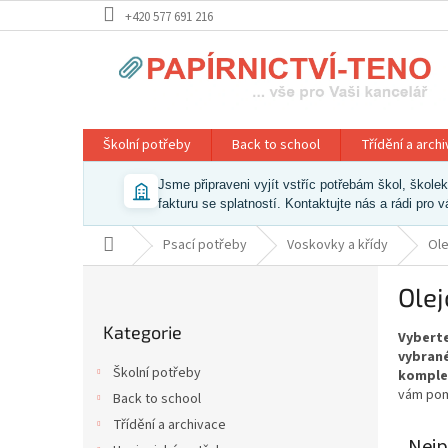
Přejít
+420 577 691 216
na
obsah
Školní potřeby
Back to school
Třídění a arch
Jsme připraveni vyjít vstříc potřebám škol, škol
fakturu se splatností. Kontaktujte nás a rádi pro 
Domů
Psací potřeby
Voskovky a křídy
Ole
P
Olej
o
Přeskočit
s
Kategorie
kategorie
Vyberte
t
vybrané
r
Školní potřeby
komple
a
vám pom
Back to school
n
Třídění a archivace
n
Nejp