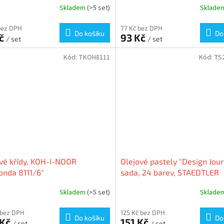
Skladem
(>5 set)
Sklade
bez DPH
77 Kč bez DPH
Do košíku
Do
Kč
93 Kč
/ set
/ set
Kód:
TKOH8111
Kód:
TS
vé křídy, KOH-I-NOOR
Olejové pastely "Design Jour
onda 8111/6"
sada, 24 barev, STAEDTLER
Skladem
(>5 set)
Sklade
 bez DPH
125 Kč bez DPH
Do košíku
Do
 Kč
151 Kč
/ set
/ set