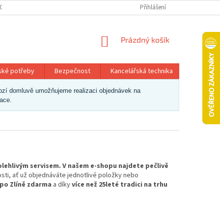
OSOBNÍCH ÚDAJŮ
Přihlášení
NÁKUPNÍ
Prázdný košík
KOŠÍK
ské potřeby
Bezpečnost
Kancelářská technika
Papír a 
dchozí domluvě umožňujeme realizaci objednávek na
zace.
olehlivým servisem. V našem e-shopu najdete pečlivě
osti, ať už objednáváte jednotlivé položky nebo
 po Zlíně zdarma
a díky
více než 25leté tradici na trhu