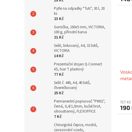
28 Kč
Pytle na odpadky "Tuti", 30 l, 20
ks
23 Kč
Gumička, 160x5 mm, VICTORIA,
100 g, přírodní barva
21 Kč
Sešit, linkovaný, A4, 32 listů,
VICTORIA
14 Kč
Prezentační stojan Q-Connect
A5, tvar T plastový
Vosko
77 Kč
metal
Sešit č. 445, A4, 40 listů,
MF12
čtverečkovaný
25 Kč
Permanentní popisovač "PM01",
157 Kč
černá, 0,4/1,0mm, kužel.hrot,
190
oboustranný, FLEXOFFICE
7 Kč
Chirurgická čepice, modrá,
zavazování vzadu,