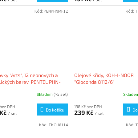
Kód:
PENPHNMF12
Kód:
T
vky "Arts", 12 neonových a
Olejové křídy, KOH-I-NOOR
ických barev, PENTEL PHN-
"Gioconda 8112/6"
Skladem
(>5 set)
Sklade
 bez DPH
198 Kč bez DPH
Do košíku
Do
 Kč
239 Kč
/ set
/ set
Kód:
TKOH8114
Kód:
T