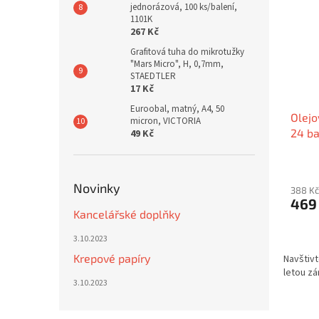
jednorázová, 100 ks/balení,
1101K
267 Kč
Grafitová tuha do mikrotužky
"Mars Micro", H, 0,7mm,
STAEDTLER
17 Kč
Euroobal, matný, A4, 50
Olejo
micron, VICTORIA
24 b
49 Kč
Novinky
388 Kč
469
Kancelářské doplňky
3.10.2023
Krepové papíry
Navštivt
letou zá
3.10.2023