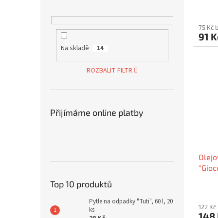
75 Kč 
91 
Na skladě
14
ROZBALIT FILTR
Přijímáme online platby
Olejo
"Gioc
Top 10 produktů
Pytle na odpadky "Tuti", 60 l, 20
122 Kč
ks
148