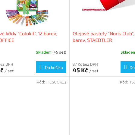
vé křídy "Colokit", 12 barev,
Olejové pastely "Noris Club",
OFFICE
barev, STAEDTLER
Skladem
(>5 set)
Sklade
bez DPH
37 Kč bez DPH
Do košíku
Do
Kč
45 Kč
/ set
/ set
Kód:
TICSUOK12
Kód:
TS