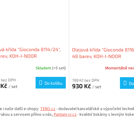
vá křída "Gioconda 8114/24",
Olejová křída "Gioconda 8116
arev, KOH-I-NOOR
48 barev, KOH-I-NOOR
Skladem
(>5 set)
Momentálně ne
 bez DPH
769 Kč bez DPH
Do košíku
Do
 Kč
930 Kč
/ set
/ set
O
v
e i naše další e-shopy:
TENO.cz
- dodavatel kancelářské a výpočetní techni
l
rukou a servisem přímo u nás,
Pantum-cr.cz
- kvalitní tiskárny s levným tisk
á
d
a
c