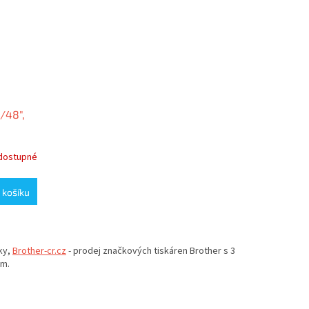
/48",
dostupné
 košíku
ky,
Brother-cr.cz
- prodej značkových tiskáren Brother s 3
em.