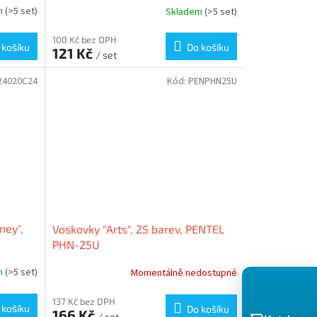
m
(>5 set)
Skladem
(>5 set)
100 Kč bez DPH
 košíku
Do košíku
121 Kč
/ set
24020C24
Kód:
PENPHN25U
ney",
Voskovky "Arts", 25 barev, PENTEL
PHN-25U
m
(>5 set)
Momentálně nedostupné
137 Kč bez DPH
 košíku
Do košíku
166 Kč
/ set