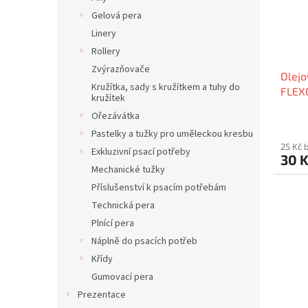
p
d
Gelová pera
r
u
o
k
Linery
d
t
Rollery
u
ů
Zvýrazňovače
Olejo
k
Kružítka, sady s kružítkem a tuhy do
FLEX
t
kružítek
ů
Ořezávátka
Pastelky a tužky pro uměleckou kresbu
25 Kč 
Exkluzivní psací potřeby
30 
Mechanické tužky
Příslušenství k psacím potřebám
Technická pera
Plnící pera
Náplně do psacích potřeb
Křídy
Gumovací pera
Prezentace