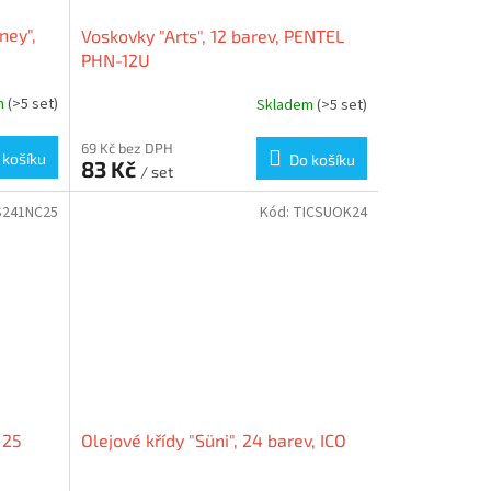
ney",
Voskovky "Arts", 12 barev, PENTEL
PHN-12U
m
(>5 set)
Skladem
(>5 set)
69 Kč bez DPH
 košíku
Do košíku
83 Kč
/ set
S241NC25
Kód:
TICSUOK24
 25
Olejové křídy "Süni", 24 barev, ICO