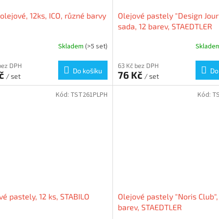
 olejové, 12ks, ICO, různé barvy
Olejové pastely "Design Jour
sada, 12 barev, STAEDTLER
Skladem
(>5 set)
Sklade
bez DPH
63 Kč bez DPH
Do košíku
Do
Kč
76 Kč
/ set
/ set
Kód:
TST261PLPH
Kód:
T
vé pastely, 12 ks, STABILO
Olejové pastely "Noris Club",
barev, STAEDTLER