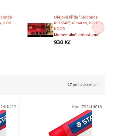
ioconda
Olejová křída "Gioconda
v, KOH-I-
8116/48", 48 barev, KOH-I-
NOOR
Momentálně nedostupné
930 Kč
17
položek celkem
S241NC12
Kód:
TS241NC16