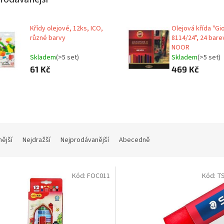
Křídy olejové, 12ks, ICO,
Olejová křída "G
různé barvy
8114/24", 24 bare
NOOR
Skladem
(>5 set)
Skladem
(>5 set)
61 Kč
469 Kč
nější
Nejdražší
Nejprodávanější
Abecedně
Kód:
FOC011
Kód:
T