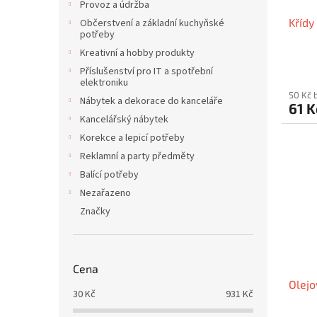
Provoz a údržba
Křídy
Občerstvení a základní kuchyňské
potřeby
Kreativní a hobby produkty
Příslušenství pro IT a spotřební
elektroniku
50 Kč 
Nábytek a dekorace do kanceláře
61 
Kancelářský nábytek
Korekce a lepicí potřeby
Reklamní a party předměty
Balící potřeby
Nezařazeno
Značky
Cena
Olejo
30
Kč
931
Kč