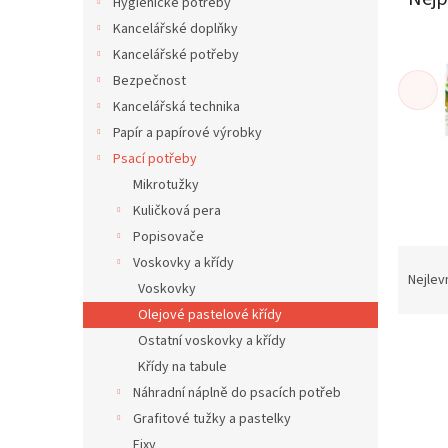
í
Hygienické potřeby
p
Kancelářské doplňky
a
Kancelářské potřeby
n
Bezpečnost
e
Kancelářská technika
l
Papír a papírové výrobky
Psací potřeby
Mikrotužky
Kuličková pera
Popisovače
Ř
Voskovky a křídy
a
Nejlev
Voskovky
z
Olejové pastelové křídy
e
V
Ostatní voskovky a křídy
n
ý
í
Křídy na tabule
p
p
Náhradní náplně do psacích potřeb
i
r
Grafitové tužky a pastelky
s
o
Fixy