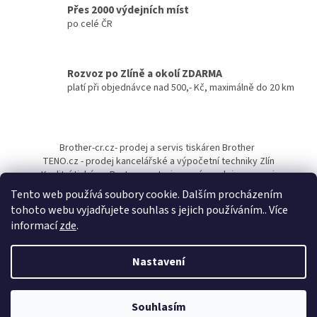
Přes 2000 výdejních míst
p
po celé ČR
r
v
k
y
Rozvoz po Zlíně a okolí ZDARMA
v
platí při objednávce nad 500,- Kč, maximálně do 20 km
ý
p
i
Z
s
á
u
Brother-cr.cz- prodej a servis tiskáren Brother
p
TENO.cz - prodej kancelářské a výpočetní techniky Zlín
a
Kvalitní tiskárny Pantum - autorizovaný prodejce a servis
t
Tento web používá soubory cookie. Dalším procházením
í
tohoto webu vyjadřujete souhlas s jejich používáním.. Více
informací
zde
.
Nastavení
Vytvořil Shoptet
Souhlasím
Copyright 2026
Papírnictví TENO
. Všechna práva vyhrazena.