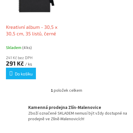
s
k
p
t
r
ů
o
d
Kreativní album - 30,5 x
u
30,5 cm, 35 listů, černé
k
t
Skladem
(4 ks)
ů
241 Kč bez DPH
291 Kč
/ ks
Do košíku
1
položek celkem
O
v
l
Kamenná prodejna Zlín-Malenovice
á
Zboží označené SKLADEM nemusí být vždy dostupné na
d
prodejně ve Zlíně-Malenovicích!
a
c
í