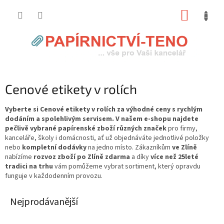
Přejít
NÁKUP
na
obsah
KOŠÍK
Cenové etikety v rolích
Vyberte si Cenové etikety v rolích za výhodné ceny s rychlým
dodáním a spolehlivým servisem. V našem e-shopu najdete
pečlivě vybrané papírenské zboží různých značek
pro firmy,
kanceláře, školy i domácnosti, ať už objednáváte jednotlivé položky
nebo
kompletní dodávky
na jedno místo. Zákazníkům
ve Zlíně
nabízíme
rozvoz zboží po Zlíně zdarma
a díky
více než 25leté
tradici na trhu
vám pomůžeme vybrat sortiment, který opravdu
funguje v každodenním provozu.
Nejprodávanější