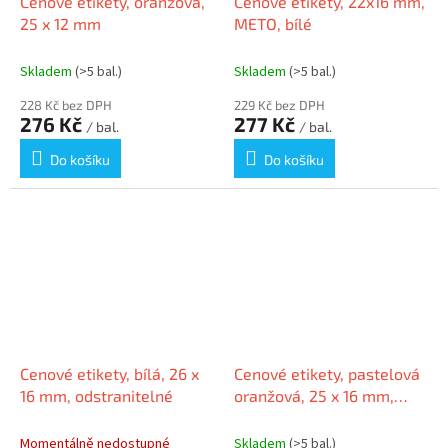
Cenové etikety, oranžová,
Cenové etikety, 22x16 mm,
25 x 12 mm
METO, bílé
Skladem
(>5 bal.)
Skladem
(>5 bal.)
228 Kč bez DPH
229 Kč bez DPH
276 Kč
277 Kč
/ bal.
/ bal.
Do košíku
Do košíku
Cenové etikety, bílá, 26 x
Cenové etikety, pastelová
16 mm, odstranitelné
oranžová, 25 x 16 mm,
odstranitelné
Momentálně nedostupné
Skladem
(>5 bal.)