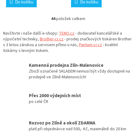
Do košíku
Do košíku
44
položek celkem
O
v
l
Navštivte i naše další e-shopy:
TENO.cz
- dodavatel kancelářské a
á
výpočetní techniky,
Brother-cr.cz
- prodej značkových tiskáren Brother
d
s 3 letou zárukou a servisem přímo u nás,
Pantum-cr.cz
- kvalitní
a
tiskárny s levným tiskem.
c
í
Kamenná prodejna Zlín-Malenovice
p
Zboží označené SKLADEM nemusí být vždy dostupné na
r
prodejně ve Zlíně-Malenovicích!
v
k
y
Přes 2000 výdejních míst
v
po celé ČR
ý
p
i
s
Rozvoz po Zlíně a okolí ZDARMA
u
platí při objednávce nad 500,- Kč, maximálně do 20 km