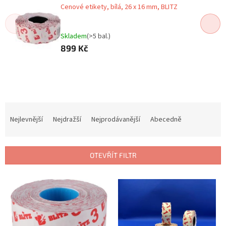
Cenové etikety, bílá, 26 x 16 mm, BLITZ
Skladem
(>5 bal.)
899 Kč
Ř
a
Nejlevnější
Nejdražší
Nejprodávanější
Abecedně
z
e
n
OTEVŘÍT FILTR
í
p
V
r
ý
o
p
d
i
u
s