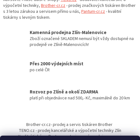
á
výpočetní techniky,
Brother-cr.cz
- prodej značkových tiskáren Brother
d
s 3 letou zárukou a servisem přímo u nás,
Pantum-cr.cz
- kvalitní
a
tiskárny s levným tiskem.
c
í
Kamenná prodejna Zlín-Malenovice
p
Zboží označené SKLADEM nemusí být vždy dostupné na
r
prodejně ve Zlíně-Malenovicích!
v
k
y
Přes 2000 výdejních míst
v
po celé ČR
ý
p
i
s
Rozvoz po Zlíně a okolí ZDARMA
u
platí při objednávce nad 500,- Kč, maximálně do 20 km
Z
á
Brother-cr.cz- prodej a servis tiskáren Brother
p
TENO.cz - prodej kancelářské a výpočetní techniky Zlín
a
Kvalitní tiskárny Pantum - autorizovaný prodejce a servis