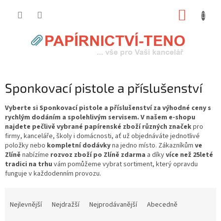
Přejít
NÁKUP
na
obsah
KOŠÍK
Sponkovací pistole a příslušenství
Vyberte si Sponkovací pistole a příslušenství za výhodné ceny s
rychlým dodáním a spolehlivým servisem. V našem e-shopu
najdete pečlivě vybrané papírenské zboží různých značek
pro
firmy, kanceláře, školy i domácnosti, ať už objednáváte jednotlivé
položky nebo
kompletní dodávky
na jedno místo. Zákazníkům
ve
Zlíně
nabízíme
rozvoz zboží po Zlíně zdarma
a díky
více než 25leté
tradici na trhu
vám pomůžeme vybrat sortiment, který opravdu
funguje v každodenním provozu.
Ř
a
Nejlevnější
Nejdražší
Nejprodávanější
Abecedně
z