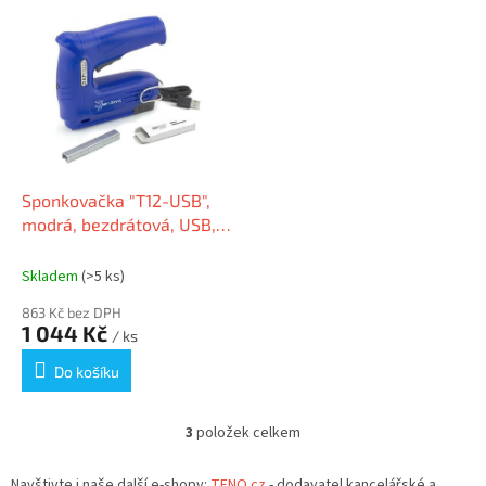
Sponkovačka "T12-USB",
modrá, bezdrátová, USB,
RAPESCO 1634
Skladem
(>5 ks)
863 Kč bez DPH
1 044 Kč
/ ks
Do košíku
3
položek celkem
O
v
l
Navštivte i naše další e-shopy:
TENO.cz
- dodavatel kancelářské a