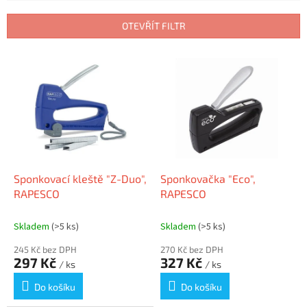
e
n
OTEVŘÍT FILTR
í
p
V
r
ý
o
p
d
i
u
s
k
p
t
r
ů
o
d
Sponkovací kleště "Z-Duo",
Sponkovačka "Eco",
u
RAPESCO
RAPESCO
k
t
Skladem
(>5 ks)
Skladem
(>5 ks)
ů
245 Kč bez DPH
270 Kč bez DPH
297 Kč
327 Kč
/ ks
/ ks
Do košíku
Do košíku