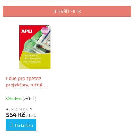
e
n
OTEVŘÍT FILTR
í
p
V
r
ý
o
p
d
i
u
s
k
p
t
r
ů
o
d
Fólie pro zpětné
u
projektory, ručně
k
popisovatelná, A4,APLI
t
Skladem
(>5 bal.)
ů
466 Kč bez DPH
564 Kč
/ bal.
Do košíku