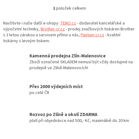
1
položek celkem
O
v
l
Navštivte i naše další e-shopy:
TENO.cz
- dodavatel kancelářské a
á
výpočetní techniky,
Brother-cr.cz
- prodej značkových tiskáren Brother
d
s 3 letou zárukou a servisem přímo u nás,
Pantum-cr.cz
- kvalitní
a
tiskárny s levným tiskem.
c
í
Kamenná prodejna Zlín-Malenovice
p
Zboží označené SKLADEM nemusí být vždy dostupné na
r
prodejně ve Zlíně-Malenovicích!
v
k
y
Přes 2000 výdejních míst
v
po celé ČR
ý
p
i
s
Rozvoz po Zlíně a okolí ZDARMA
u
platí při objednávce nad 500,- Kč, maximálně do 20 km
Z