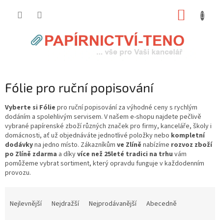
Přejít
NÁKUP
na
obsah
KOŠÍK
Fólie pro ruční popisování
Vyberte si Fólie
pro ruční popisování za výhodné ceny s rychlým
dodáním a spolehlivým servisem. V našem e-shopu najdete pečlivě
vybrané papírenské zboží různých značek pro firmy, kanceláře, školy i
domácnosti, ať už objednáváte jednotlivé položky nebo
kompletní
dodávky
na jedno místo. Zákazníkům
ve Zlíně
nabízíme
rozvoz zboží
po Zlíně zdarma
a díky
více než 25leté tradici na trhu
vám
pomůžeme vybrat sortiment, který opravdu funguje v každodenním
provozu.
Ř
a
Nejlevnější
Nejdražší
Nejprodávanější
Abecedně
z