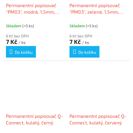
Permanentní popisovač
Permanentní popisovač
"PM03", modrá, 1,5mm,
"PM03", zelená, 1,5mm,
kuželový hrot, FLEXOFFICE
kuželový hrot, FLEXOFFICE
Skladem
(>5 ks)
Skladem
(>5 ks)
6 Kč bez DPH
6 Kč bez DPH
7 Kč
7 Kč
/ ks
/ ks
Do košíku
Do košíku
Permanentní popisovač Q-
Permanentní popisovač Q-
Connect, kulatý, černý
Connect, kulatý, červený