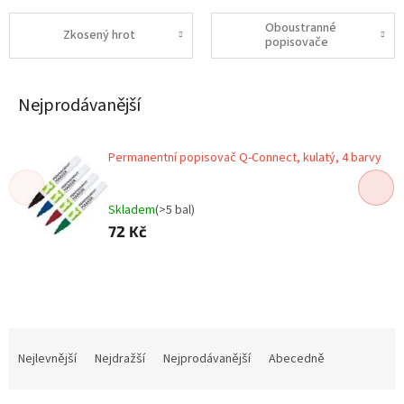
Oboustranné
Zkosený hrot
popisovače
Nejprodávanější
Permanentní popisovač Q-Connect, kulatý, 4 barvy
Skladem
(>5 bal)
72 Kč
Ř
a
Nejlevnější
Nejdražší
Nejprodávanější
Abecedně
z
e