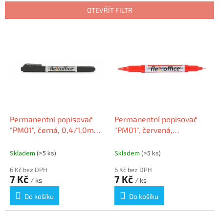
n
OTEVŘÍT FILTR
í
p
V
r
ý
o
p
d
i
u
s
k
p
t
r
ů
o
d
Permanentní popisovač
Permanentní popisovač
u
"PM01", černá, 0,4/1,0mm,
"PM01", červená,
k
kužel.hrot, oboustranný,
0,4/1,0mm, kužel.hrot,
t
FLEXOFFICE
oboustranný, FLEXOFFICE
Skladem
(>5 ks)
Skladem
(>5 ks)
ů
6 Kč bez DPH
6 Kč bez DPH
7 Kč
7 Kč
/ ks
/ ks
Do košíku
Do košíku