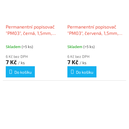
Permanentní popisovač
Permanentní popisovač
"PM03", černá, 1,5mm,
"PM03", červená, 1,5mm,
kuželový hrot, FLEXOFFICE
kuželový hrot, FLEXOFFICE
Skladem
(>5 ks)
Skladem
(>5 ks)
6 Kč bez DPH
6 Kč bez DPH
7 Kč
7 Kč
/ ks
/ ks
Do košíku
Do košíku