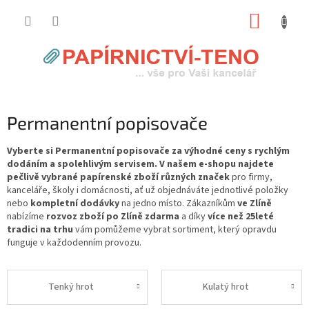
Přejít
NÁKUP
na
obsah
KOŠÍK
Permanentní popisovače
Vyberte si Permanentní popisovače za výhodné ceny s rychlým
dodáním a spolehlivým servisem. V našem e-shopu najdete
pečlivě vybrané papírenské zboží různých značek
pro firmy,
kanceláře, školy i domácnosti, ať už objednáváte jednotlivé položky
nebo
kompletní dodávky
na jedno místo. Zákazníkům
ve Zlíně
nabízíme
rozvoz zboží po Zlíně zdarma
a díky
více než 25leté
tradici na trhu
vám pomůžeme vybrat sortiment, který opravdu
funguje v každodenním provozu.
Tenký hrot
Kulatý hrot