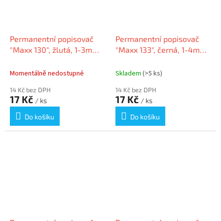
Permanentní popisovač
Permanentní popisovač
"Maxx 130", žlutá, 1-3mm,
"Maxx 133", černá, 1-4mm,
kuželový hrot, SCHNEIDER
klínový hrot, SCHNEIDER
Momentálně nedostupné
Skladem
(>5 ks)
14 Kč bez DPH
14 Kč bez DPH
17 Kč
17 Kč
/ ks
/ ks
Do košíku
Do košíku