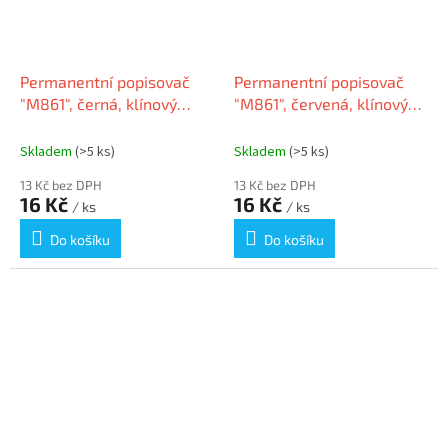
Permanentní popisovač
Permanentní popisovač
"M861", černá, klínový
"M861", červená, klínový
hrot, 1 - 5 mm, GRANIT
hrot, 1 - 5 mm, GRANIT
Skladem
(>5 ks)
Skladem
(>5 ks)
13 Kč bez DPH
13 Kč bez DPH
16 Kč
16 Kč
/ ks
/ ks
Do košíku
Do košíku