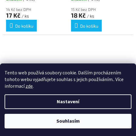
14 Kč bez DPH
15 Kč bez DPH
17 Kč
18 Kč
/ ks
/ ks
Do košíku
Do košíku
Tento web používá soubory cookie. Dalším procházením
tohoto webu vyjadřujete souhlas s jejich používáním.. Více
informací
zde
.
Permanentní popisovač,
Permanentní popisovač,
OHP, S, červená, 0,3mm,
OHP, S, modrá, 0,3mm, ICO
Nastavení
ICO
Skladem
(>5 ks)
Skladem
(>5 ks)
Souhlasím
15 Kč bez DPH
15 Kč bez DPH
18 Kč
18 Kč
/ ks
/ ks