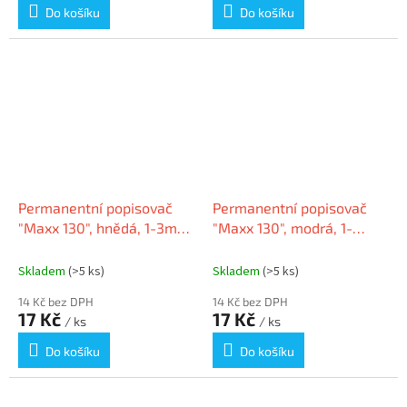
Do košíku
Do košíku
Permanentní popisovač
Permanentní popisovač
"Maxx 130", hnědá, 1-3mm,
"Maxx 130", modrá, 1-
kuželový hrot, SCHNEIDER
3mm, kuželový hrot,
SCHNEIDER
Skladem
(>5 ks)
Skladem
(>5 ks)
14 Kč bez DPH
14 Kč bez DPH
17 Kč
17 Kč
/ ks
/ ks
Do košíku
Do košíku