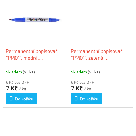
Permanentní popisovač
Permanentní popisovač
"PM01", modrá,
"PM01", zelená,
0,4/1,0mm, kužel.hrot,
0,4/1,0mm, kužel.hrot,
oboustranný, FLEXOFFICE
oboustranný, FLEXOFFICE
Skladem
(>5 ks)
Skladem
(>5 ks)
6 Kč bez DPH
6 Kč bez DPH
7 Kč
7 Kč
/ ks
/ ks
Do košíku
Do košíku