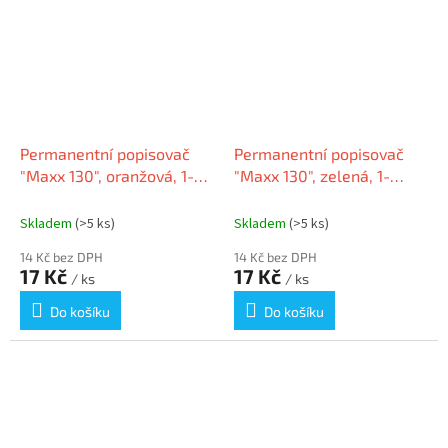
Permanentní popisovač
Permanentní popisovač
"Maxx 130", oranžová, 1-
"Maxx 130", zelená, 1-
3mm, kuželový hrot,
3mm, kuželový hrot,
SCHNEIDER
SCHNEIDER
Skladem
(>5 ks)
Skladem
(>5 ks)
14 Kč bez DPH
14 Kč bez DPH
17 Kč
17 Kč
/ ks
/ ks
Do košíku
Do košíku