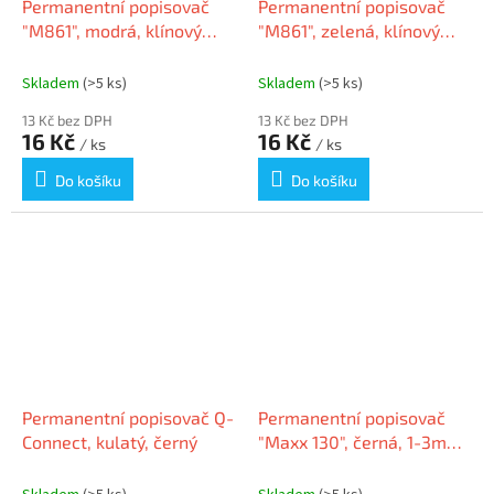
Permanentní popisovač
Permanentní popisovač
"M861", modrá, klínový
"M861", zelená, klínový
hrot, 1 - 5 mm, GRANIT
hrot, 1 - 5 mm, GRANIT
Skladem
(>5 ks)
Skladem
(>5 ks)
13 Kč bez DPH
13 Kč bez DPH
16 Kč
16 Kč
/ ks
/ ks
Do košíku
Do košíku
Permanentní popisovač Q-
Permanentní popisovač
Connect, kulatý, černý
"Maxx 130", černá, 1-3mm,
kuželový hrot, SCHNEIDER