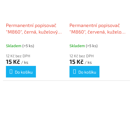
Permanentní popisovač
Permanentní popisovač
"M860", černá, kuželový
"M860", červená, kuželový
hrot, 3 - 4 mm, GRANIT
hrot, 3 - 4 mm, GRANIT
Skladem
(>5 ks)
Skladem
(>5 ks)
12 Kč bez DPH
12 Kč bez DPH
15 Kč
15 Kč
/ ks
/ ks
Do košíku
Do košíku