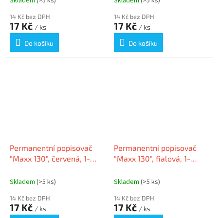
Skladem
(>5 ks)
Skladem
(>5 ks)
14 Kč bez DPH
14 Kč bez DPH
17 Kč
17 Kč
/ ks
/ ks
Do košíku
Do košíku
Permanentní popisovač
Permanentní popisovač
"Maxx 130", červená, 1-
"Maxx 130", fialová, 1-
3mm, kuželový hrot,
3mm, kuželový hrot,
SCHNEIDER
SCHNEIDER
Skladem
(>5 ks)
Skladem
(>5 ks)
14 Kč bez DPH
14 Kč bez DPH
17 Kč
17 Kč
/ ks
/ ks