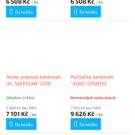
6 508 Kč
6 508 Kč
/ ks
/ ks
Do košíku
Do košíku
Tester pravosti bankovek,
Počítačka bankovek
UV, SAFESCAN "2210"
"3500", CASHTEC
Skladem
(>5 ks)
Momentálně nedostupné
5 869 Kč bez DPH
7 955 Kč bez DPH
7 101 Kč
9 626 Kč
/ ks
/ ks
Do košíku
Do košíku