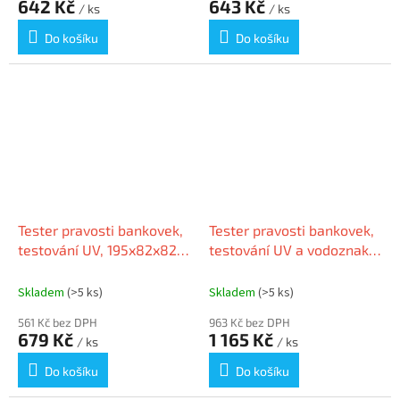
642 Kč
643 Kč
/ ks
/ ks
Do košíku
Do košíku
Tester pravosti bankovek,
Tester pravosti bankovek,
testování UV, 195x82x82
testování UV a vodoznaků,
mm, "DL106"
"DL109"
Skladem
(>5 ks)
Skladem
(>5 ks)
561 Kč bez DPH
963 Kč bez DPH
679 Kč
1 165 Kč
/ ks
/ ks
Do košíku
Do košíku