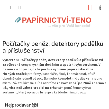
Přejít
NÁKUP
na
obsah
KOŠÍK
Počítačky peněz, detektory padělků
a příslušenství
Vyberte si Počítačky peněz, detektory padělků a příslušenství
za výhodné ceny s rychlým dodáním a spolehlivým servisem. V
našem e-shopu najdete pečlivě vybrané papírenské zboží
různých značek
pro firmy, kanceláře, školy i domácnosti, ať už
objednáváte jednotlivé položky nebo
kompletní dodávky
na jedno
místo. Zákazníkům
ve Zlíně
nabízíme
rozvoz zboží po Zlíně zdarma
a
díky
více než 25leté tradici na trhu
vám pomůžeme vybrat
sortiment, který opravdu funguje v každodenním provozu.
Nejprodávanější