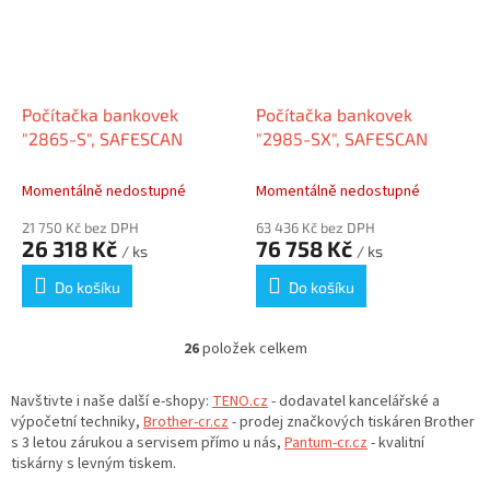
Počítačka bankovek
Počítačka bankovek
"2865-S", SAFESCAN
"2985-SX", SAFESCAN
Momentálně nedostupné
Momentálně nedostupné
21 750 Kč bez DPH
63 436 Kč bez DPH
26 318 Kč
76 758 Kč
/ ks
/ ks
Do košíku
Do košíku
26
položek celkem
O
v
l
Navštivte i naše další e-shopy:
TENO.cz
- dodavatel kancelářské a
á
výpočetní techniky,
Brother-cr.cz
- prodej značkových tiskáren Brother
d
s 3 letou zárukou a servisem přímo u nás,
Pantum-cr.cz
- kvalitní
a
tiskárny s levným tiskem.
c