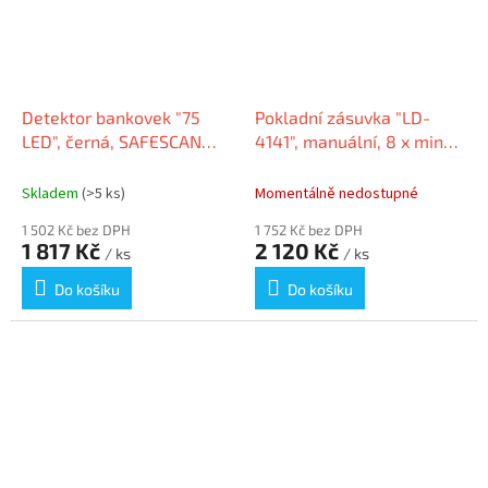
Detektor bankovek "75
Pokladní zásuvka "LD-
LED", černá, SAFESCAN
4141", manuální, 8 x mince,
131-0723
4 x bankovky, SAFESCAN
Skladem
(>5 ks)
Momentálně nedostupné
1 502 Kč bez DPH
1 752 Kč bez DPH
1 817 Kč
2 120 Kč
/ ks
/ ks
Do košíku
Do košíku