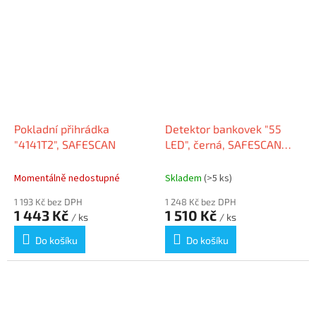
Pokladní přihrádka
Detektor bankovek "55
"4141T2", SAFESCAN
LED", černá, SAFESCAN
131-0722
Momentálně nedostupné
Skladem
(>5 ks)
1 193 Kč bez DPH
1 248 Kč bez DPH
1 443 Kč
1 510 Kč
/ ks
/ ks
Do košíku
Do košíku