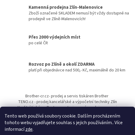
í
Kamenná prodejna Zlín-Malenovice
p
Zboží označené SKLADEM nemusí být vždy dostupné na
r
prodejně ve Zlíně-Malenovicích!
v
k
y
Přes 2000 výdejních míst
v
po celé ČR
ý
p
i
s
Rozvoz po Zlíně a okolí ZDARMA
u
platí při objednávce nad 500,- Kč, maximálně do 20 km
Z
á
Brother-cr.cz- prodej a servis tiskáren Brother
p
TENO.cz - prodej kancelářské a výpočetní techniky Zlín
a
Kvalitní tiskárny Pantum - autorizovaný prodejce a servis
t
Tento web používá soubory cookie. Dalším procházením
í
tohoto webu vyjadřujete souhlas s jejich používáním.. Více
informací
zde
.