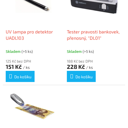
i
u
s
k
p
t
r
ů
o
d
UV lampa pro detektor
Tester pravosti bankovek,
u
UADL103
přenosný, "DL01"
k
t
Skladem
(>5 ks)
Skladem
(>5 ks)
ů
125 Kč bez DPH
188 Kč bez DPH
151 Kč
228 Kč
/ ks
/ ks
Do košíku
Do košíku