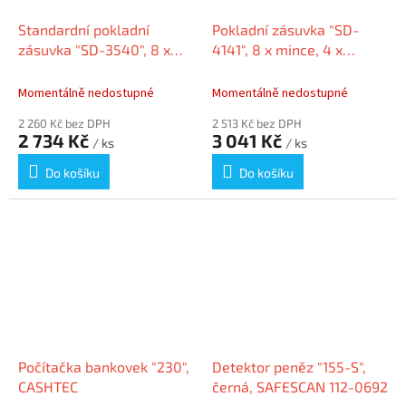
Standardní pokladní
Pokladní zásuvka "SD-
zásuvka "SD-3540", 8 x
4141", 8 x mince, 4 x
mince, 4 x bankovky, s
bankovky, s elektrickým
elektrickým otevíráním,
otevíráním, SAFESCAN
Momentálně nedostupné
Momentálně nedostupné
SAFESCAN
2 260 Kč bez DPH
2 513 Kč bez DPH
2 734 Kč
3 041 Kč
/ ks
/ ks
Do košíku
Do košíku
Počítačka bankovek "230",
Detektor peněz "155-S",
CASHTEC
černá, SAFESCAN 112-0692