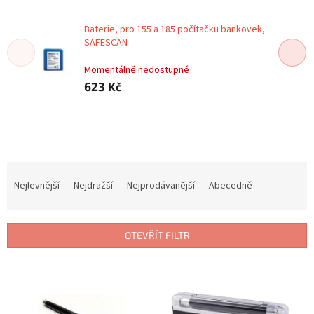
Baterie, pro 155 a 185 počítačku bankovek,
SAFESCAN
Momentálně nedostupné
623 Kč
Ř
a
Nejlevnější
Nejdražší
Nejprodávanější
Abecedně
z
e
n
OTEVŘÍT FILTR
í
p
V
r
ý
o
p
d