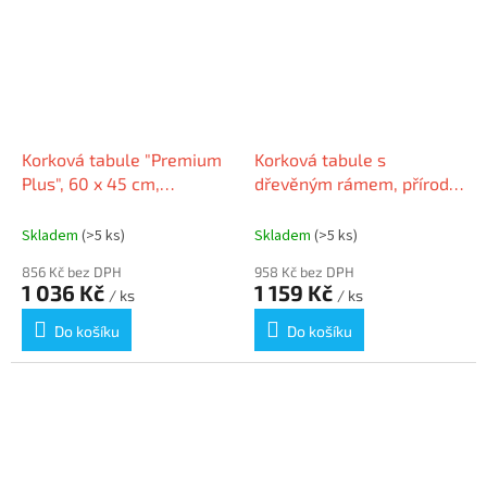
Korková tabule "Premium
Korková tabule s
Plus", 60 x 45 cm,
dřevěným rámem, přírodní
hliníkový rám, NOBO
hnědá, 60x100 cm,
1915179
ESSELTE
Skladem
(>5 ks)
Skladem
(>5 ks)
856 Kč bez DPH
958 Kč bez DPH
1 036 Kč
1 159 Kč
/ ks
/ ks
Do košíku
Do košíku