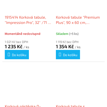
1915414 Korková tabule,
Korková tabule "Premium
"Impression Pro", 32" /71 x
Plus", 90 x 60 cm,
40 cm, hliníkový rám,
hliníkový rám, NOBO
NOBO
1915180
Momentálně nedostupné
Skladem
(>5 ks)
1 021 Kč bez DPH
1 119 Kč bez DPH
1 235 Kč
1 354 Kč
/ ks
/ ks
Do košíku
Do košíku
Korková nástěnka Q-
Korková tabule s