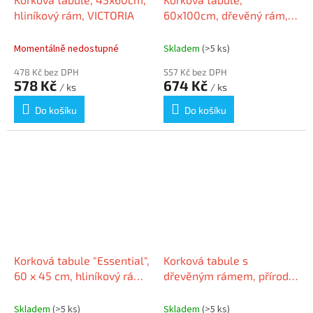
hliníkový rám, VICTORIA
60x100cm, dřevěný rám,
VICTORIA
Momentálně nedostupné
Skladem
(>5 ks)
478 Kč bez DPH
557 Kč bez DPH
578 Kč
674 Kč
/ ks
/ ks
Do košíku
Do košíku
Korková tabule "Essential",
Korková tabule s
60 x 45 cm, hliníkový rám,
dřevěným rámem, přírodní
NOBO 1915688
hnědá, 60x80 cm, ESSELTE
Skladem
(>5 ks)
Skladem
(>5 ks)