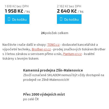
1 618 Kč bez DPH
2 182 Kč bez DPH
1 958 Kč
2 640 Kč
/ ks
/ ks
Do košíku
Do košíku
24
položek celkem
O
v
l
Navštivte i naše další e-shopy:
TENO.cz
- dodavatel kancelářské a
á
výpočetní techniky,
Brother-cr.cz
- prodej značkových tiskáren Brother
d
s 3 letou zárukou a servisem přímo u nás,
Pantum-cr.cz
- kvalitní
a
tiskárny s levným tiskem.
c
í
Kamenná prodejna Zlín-Malenovice
p
Zboží označené SKLADEM nemusí být vždy dostupné na
r
prodejně ve Zlíně-Malenovicích!
v
k
y
Přes 2000 výdejních míst
v
po celé ČR
ý
p
i