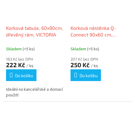
Korková tabule, 60x90cm,
Korková nástěnka Q-
dřevěný rám, VICTORIA
Connect 90x60 cm,
dřevěný rám
Skladem
(>5 ks)
Skladem
(>5 ks)
183 Kč bez DPH
207 Kč bez DPH
222 Kč
250 Kč
/ ks
/ ks
Do košíku
Do košíku
Ideální na kancelářské a domací
použití