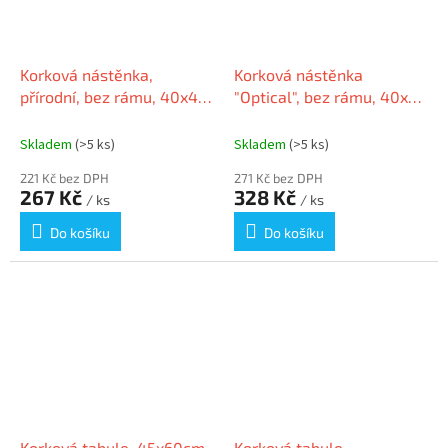
Korková nástěnka,
Korková nástěnka
přírodní, bez rámu, 40x40
"Optical", bez rámu, 40x40
cm, VICTORIA
cm, VICTORIA
Skladem
(>5 ks)
Skladem
(>5 ks)
221 Kč bez DPH
271 Kč bez DPH
267 Kč
328 Kč
/ ks
/ ks
Do košíku
Do košíku
Korková tabule, 45x60cm,
Korková tabule,