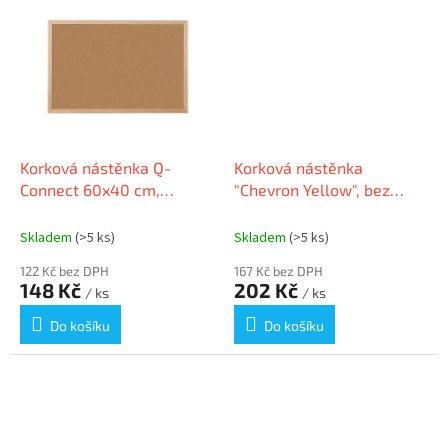
Korková nástěnka Q-
Korková nástěnka
Connect 60x40 cm,
"Chevron Yellow", bez
dřevěný rám
rámu, 40x40 cm,
VICTORIA
Skladem
(>5 ks)
Skladem
(>5 ks)
122 Kč bez DPH
167 Kč bez DPH
148 Kč
202 Kč
/ ks
/ ks
Do košíku
Do košíku