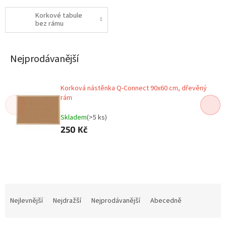
Korkové tabule
bez rámu
Nejprodávanější
Korková nástěnka Q-Connect 90x60 cm, dřevěný
rám
Skladem
(>5 ks)
250 Kč
Ř
a
Nejlevnější
Nejdražší
Nejprodávanější
Abecedně
z
e