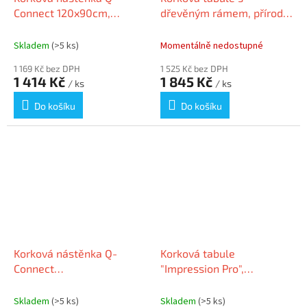
Connect 120x90cm,
dřevěným rámem, přírodní
hliníkový rám
hnědá, 90x120 cm,
ESSELTE
Skladem
(>5 ks)
Momentálně nedostupné
1 169 Kč bez DPH
1 525 Kč bez DPH
1 414 Kč
1 845 Kč
/ ks
/ ks
Do košíku
Do košíku
Korková nástěnka Q-
Korková tabule
Connect
"Impression Pro",
150x100cm,hliníkový rám
širokoúhlá, 55"/122 x 69
cm, NOBO 1915416
Skladem
(>5 ks)
Skladem
(>5 ks)