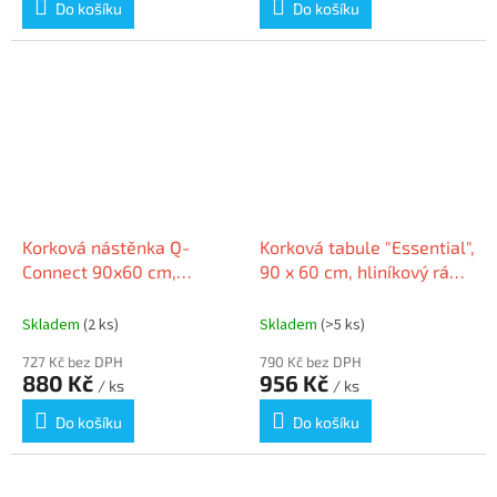
Do košíku
Do košíku
Korková nástěnka Q-
Korková tabule "Essential",
Connect 90x60 cm,
90 x 60 cm, hliníkový rám,
hliníkový rám
NOBO 1915689
Skladem
(2 ks)
Skladem
(>5 ks)
727 Kč bez DPH
790 Kč bez DPH
880 Kč
956 Kč
/ ks
/ ks
Do košíku
Do košíku