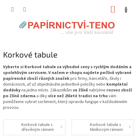
Přejít
NÁKUP
na
obsah
KOŠÍK
Korkové tabule
Vyberte si Korkové tabule za výhodné ceny s rychlým dodáním a
spolehlivým servisem. V našem e-shopu najdete pečlivě vybrané
papírenské zboží různých značek
pro firmy, kanceláře, školy i
domácnosti, ať už objednáváte jednotlivé položky nebo
kompletní
dodávky
na jedno místo. Zákazníkům
ve Zlíně
nabízíme
rozvoz zboží
po Zlíně zdarma
a díky
více než 25leté tradici na trhu
vám
pomůžeme vybrat sortiment, který opravdu funguje v každodenním
provozu.
Korkové tabule s
Korkové tabule s
dřevěným rámem
hliníkovým rámem