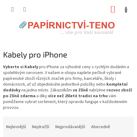
Přejít
NÁKUP
na
obsah
KOŠÍK
Kabely pro iPhone
Vyberte si Kabely
pro iPhone za výhodné ceny s rychlým dodáním a
spolehlivým servisem. V našem e-shopu najdete pečlivě vybrané
papírenské zboží různých značek pro firmy, kanceláře, školy i
domácnosti, ať už objednáváte jednotlivé položky nebo
kompletní
dodávky
na jedno místo. Zákazníkům
ve Zlíně
nabízíme
rozvoz zboží
po Zlíně zdarma
a díky
více než 25leté tradici na trhu
vám
pomůžeme vybrat sortiment, který opravdu funguje v každodenním
provozu.
Ř
a
Nejlevnější
Nejdražší
Nejprodávanější
Abecedně
z