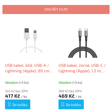
e
n
OTEVŘÍT FILTR
í
p
V
r
ý
o
p
d
i
u
s
k
p
t
r
ů
o
d
USB kabel, bílá, USB-A /
USB kabel, černá, USB-C /
u
Lightning (Apple), 80 cm,
Lightning (Apple), 1,2 m,
k
URBAN FACTORY CID90UF
60W, VERBATIM 31844
t
Skladem
(>5 ks)
Skladem
(>5 ks)
ů
345 Kč bez DPH
388 Kč bez DPH
417 Kč
469 Kč
/ ks
/ ks
Do košíku
Do košíku