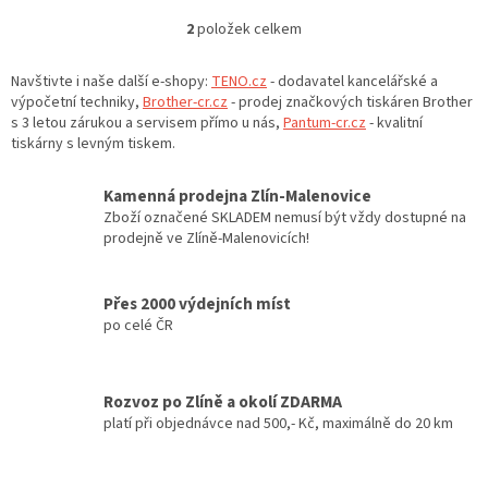
2
položek celkem
O
v
l
Navštivte i naše další e-shopy:
TENO.cz
- dodavatel kancelářské a
á
výpočetní techniky,
Brother-cr.cz
- prodej značkových tiskáren Brother
d
s 3 letou zárukou a servisem přímo u nás,
Pantum-cr.cz
- kvalitní
a
tiskárny s levným tiskem.
c
í
Kamenná prodejna Zlín-Malenovice
p
Zboží označené SKLADEM nemusí být vždy dostupné na
r
prodejně ve Zlíně-Malenovicích!
v
k
y
Přes 2000 výdejních míst
v
po celé ČR
ý
p
i
s
Rozvoz po Zlíně a okolí ZDARMA
u
platí při objednávce nad 500,- Kč, maximálně do 20 km
Z