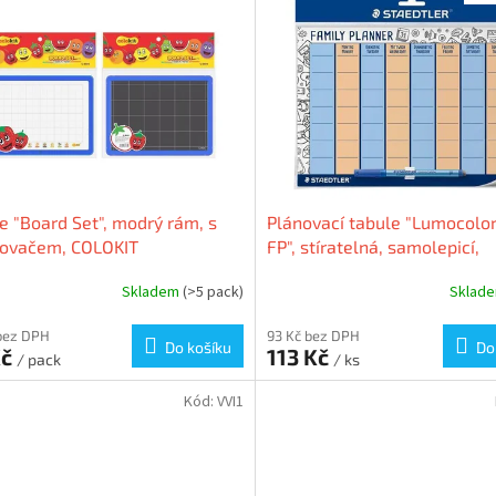
e "Board Set", modrý rám, s
Plánovací tabule "Lumocolor
sovačem, COLOKIT
FP", stíratelná, samolepicí,
STAEDTLER 641 FP
Skladem
(>5 pack)
Sklad
bez DPH
93 Kč bez DPH
Do košíku
Do
Kč
113 Kč
/ pack
/ ks
Kód:
VVI1