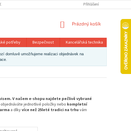
OSOBNÍCH ÚDAJŮ
Přihlášení
NÁKUPNÍ
Prázdný košík
KOŠÍK
ské potřeby
Bezpečnost
Kancelářská technika
Papír a 
dchozí domluvě umožňujeme realizaci objednávek na
zace.
rvisem. V našem e-shopu najdete pečlivě vybrané
už objednáváte jednotlivé položky nebo
kompletní
darma
a díky
více než 25leté tradici na trhu
vám