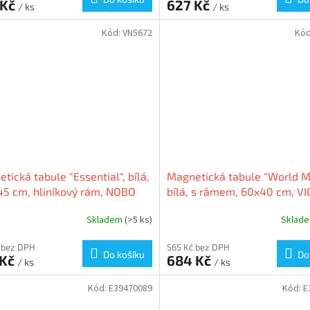
 Kč
627 Kč
/ ks
/ ks
Kód:
VN5672
Kó
tická tabule "Essential", bílá,
Magnetická tabule "World M
45 cm, hliníkový rám, NOBO
bílá, s rámem, 60x40 cm, V
72
Skladem
(>5 ks)
Sklad
 bez DPH
565 Kč bez DPH
Do košíku
Do
 Kč
684 Kč
/ ks
/ ks
Kód:
E39470089
Kód:
E