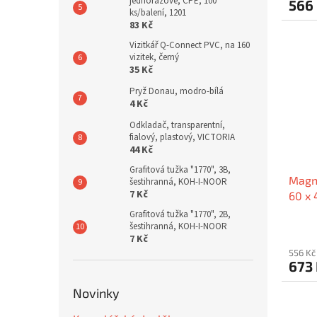
jednorázové, CPE, 100
566
ks/balení, 1201
83 Kč
Vizitkář Q-Connect PVC, na 160
vizitek, černý
35 Kč
Pryž Donau, modro-bílá
4 Kč
Odkladač, transparentní,
fialový, plastový, VICTORIA
44 Kč
Grafitová tužka "1770", 3B,
Magne
šestihranná, KOH-I-NOOR
7 Kč
60 x 
19156
Grafitová tužka "1770", 2B,
šestihranná, KOH-I-NOOR
7 Kč
556 Kč
673
Novinky