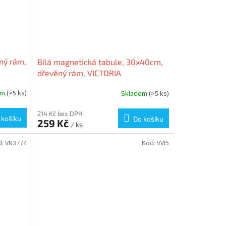
ný rám,
Bílá magnetická tabule, 30x40cm,
dřevěný rám, VICTORIA
em
(>5 ks)
Skladem
(>5 ks)
214 Kč bez DPH
 košíku
Do košíku
259 Kč
/ ks
d:
VN3774
Kód:
VVI5