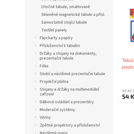
ý
í
Otočné tabule, smaltované
p
p
i
Skleněné magnetické tabule a přísl.
r
s
o
Samostatně stojící tabule
p
d
Textilní panely
r
u
Flipcharty a papíry
o
k
Příslušenství k tabulím
d
t
Držáky a stojany na dokumenty,
u
ů
prezentační tabule
Tabul
k
Fólie
popi
t
ů
Stolní a nástěnné prezentační tabule
Projekční plátna
Stojany a držáky na multimediální
45 Kč 
zařízení
54 
Dálková ovládání a prezentéry
Moderační systémy
Vitríny
Zpětné projektory a příslušenství
Nástěnné mapy