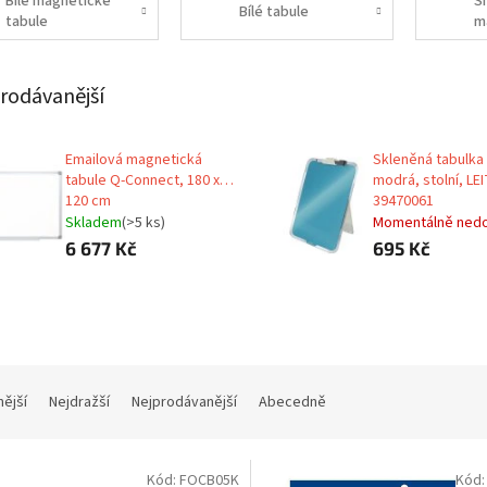
Bílé magnetické
S
Bílé tabule
tabule
m
t
rodávanější
Emailová magnetická
Skleněná tabulka 
tabule Q-Connect, 180 x
modrá, stolní, LE
120 cm
39470061
Skladem
(>5 ks)
Momentálně ned
6 677 Kč
695 Kč
nější
Nejdražší
Nejprodávanější
Abecedně
Kód:
FOCB05K
Kód