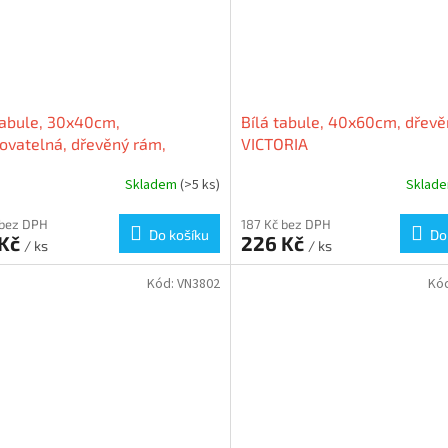
tabule, 30x40cm,
Bílá tabule, 40x60cm, dřevě
ovatelná, dřevěný rám,
VICTORIA
ORIA
Skladem
(>5 ks)
Sklad
 bez DPH
187 Kč bez DPH
Do košíku
Do
 Kč
226 Kč
/ ks
/ ks
Kód:
VN3802
Kó