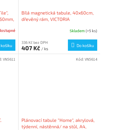
le",
Bílá magnetická tabule, 40x60cm,
x360mm,
dřevěný rám, VICTORIA
dostupné
Skladem
(>5 ks)
336 Kč bez DPH
 košíku
Do košíku
407 Kč
/ ks
d:
VN5611
Kód:
VN5614
,
Plánovací tabule "Home", akrylová,
týdenní, nástěnná/ na stůl, A4,