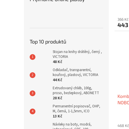
366 Kč
443
Top 10 produktů
Stojan na knihy drátěný, černý ,
VICTORIA
48 Kč
Odkladač, transparentní,
kouřový, plastový, VICTORIA
44 Kč
Extrudovaný chléb, 100g,
proso, bezlepkový, ABONETT
Kombi
28 Kč
NOBO
Permanentní popisovač, OHP,
M, černá, 1-1,5mm, ICO
13 Kč
Návleky na boty, modrá,
468 Kč