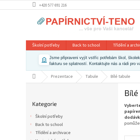
Přejít
+420 577 691 216
na
obsah
Školní potřeby
Back to school
Třídění a arch
Jsme připraveni vyjít vstříc potřebám škol, škol
fakturu se splatností. Kontaktujte nás a rádi pro 
Domů
Prezentace
Tabule
Bílé tabule
P
Bílé
o
Přeskočit
s
Kategorie
kategorie
Vyberte
t
papíren
r
Školní potřeby
dodávk
a
pomůžem
Back to school
n
Třídění a archivace
n