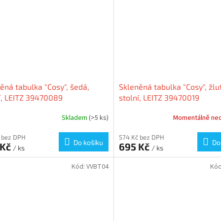
ěná tabulka "Cosy", šedá,
Skleněná tabulka "Cosy", žlu
í, LEITZ 39470089
stolní, LEITZ 39470019
Skladem
(>5 ks)
Momentálně ne
 bez DPH
574 Kč bez DPH
Do košíku
Do
 Kč
695 Kč
/ ks
/ ks
Kód:
VVBT04
Kó