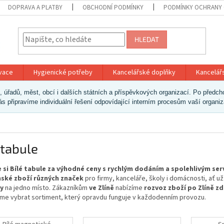
DOPRAVA A PLATBY
OBCHODNÍ PODMÍNKY
PODMÍNKY OCHRANY 
HLEDAT
ivace
Hygienické potřeby
Kancelářské doplňky
Kancelář
ek, úřadů, měst, obcí i dalších státních a příspěvkových organizací. Po pře
vás připravíme individuální řešení odpovídající interním procesům vaší organi
 tabule
 si Bílé tabule za výhodné ceny s rychlým dodáním a spolehlivým se
ské zboží různých značek
pro firmy, kanceláře, školy i domácnosti, ať 
y
na jedno místo. Zákazníkům
ve Zlíně
nabízíme
rozvoz zboží po Zlíně z
e vybrat sortiment, který opravdu funguje v každodenním provozu.