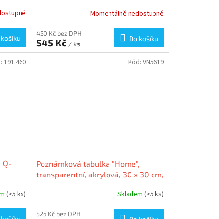
NOBO 1915614
dostupné
Momentálně nedostupné
450 Kč bez DPH
 košíku
Do košíku
545 Kč
/ ks
d:
191.460
Kód:
VN5619
e Q-
Poznámková tabulka "Home",
transparentní, akrylová, 30 x 30 cm,
NOBO 1915619
em
(>5 ks)
Skladem
(>5 ks)
526 Kč bez DPH
 košíku
Do košíku