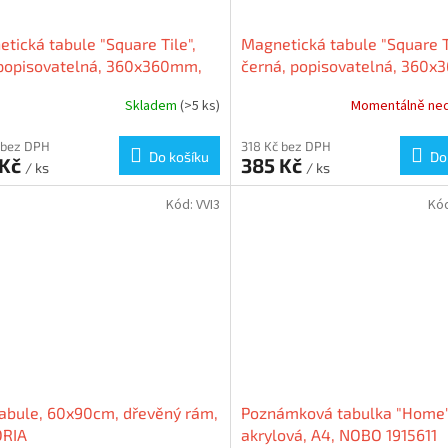
tická tabule "Square Tile",
Magnetická tabule "Square Ti
 popisovatelná, 360x360mm,
černá, popisovatelná, 360
O
NOBO
Skladem
(>5 ks)
Momentálně ne
 bez DPH
318 Kč bez DPH
Do košíku
Do
 Kč
385 Kč
/ ks
/ ks
Kód:
VVI3
Kó
tabule, 60x90cm, dřevěný rám,
Poznámková tabulka "Home"
ORIA
akrylová, A4, NOBO 1915611