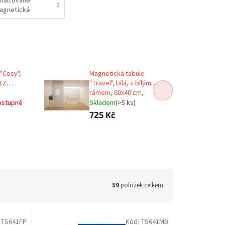
maltované
agnetické
abule
"Cosy",
Magnetická tabule
ITZ
"Travel", bílá, s bílým
rámem, 60x40 cm,
VICTORIA
ostupné
Skladem
(>5 ks)
725 Kč
59
položek celkem
:
TS641FP
Kód:
TS641MB