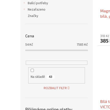
Balící potřeby
Nezařazeno
Magne
Značky
bílá,
NOB
Cena
318 Kč
385
54
Kč
7585
Kč
Na skladě
43
ROZBALIT FILTR
Bílá 
VICT
Přijímáme online platby