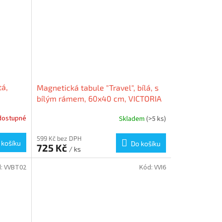
tá,
Magnetická tabule "Travel", bílá, s
bílým rámem, 60x40 cm, VICTORIA
dostupné
Skladem
(>5 ks)
599 Kč bez DPH
 košíku
Do košíku
725 Kč
/ ks
d:
VVBT02
Kód:
VVI6