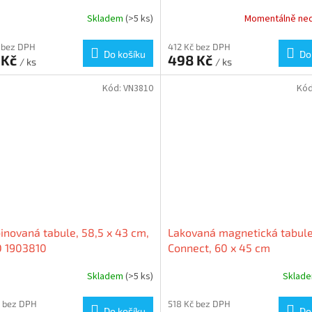
Skladem
(>5 ks)
Momentálně ne
 bez DPH
412 Kč bez DPH
Do košíku
Do
 Kč
498 Kč
/ ks
/ ks
Kód:
VN3810
Kó
novaná tabule, 58,5 x 43 cm,
Lakovaná magnetická tabul
 1903810
Connect, 60 x 45 cm
Skladem
(>5 ks)
Sklad
 bez DPH
518 Kč bez DPH
Do košíku
Do