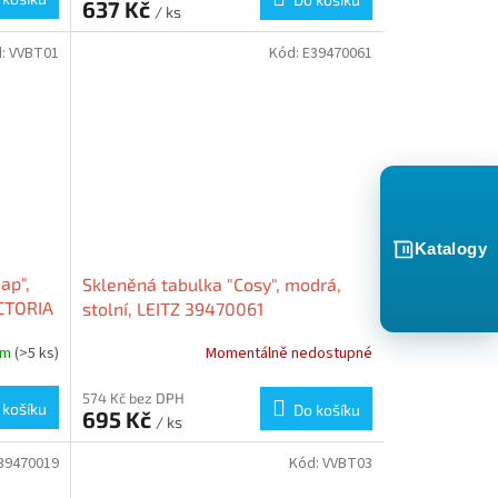
637 Kč
/ ks
d:
VVBT01
Kód:
E39470061
Katalogy
ap",
Skleněná tabulka "Cosy", modrá,
ICTORIA
stolní, LEITZ 39470061
em
(>5 ks)
Momentálně nedostupné
574 Kč bez DPH
 košíku
Do košíku
695 Kč
/ ks
39470019
Kód:
VVBT03