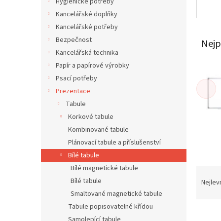
í
Hygienické potřeby
p
Kancelářské doplňky
a
Kancelářské potřeby
n
Bezpečnost
Nejp
e
Kancelářská technika
l
Papír a papírové výrobky
Psací potřeby
Prezentace
Tabule
Korkové tabule
Kombinované tabule
Plánovací tabule a příslušenství
Bílé tabule
Bílé magnetické tabule
Ř
a
Bílé tabule
Nejlev
z
Smaltované magnetické tabule
e
Tabule popisovatelné křídou
V
n
Samolepící tabule