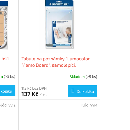
 641
Tabule na poznámky "Lumocolor
Memo Board", samolepící,
přepisovací, 21x14,8 cm, STAEDTLER
em
(>5 ks)
Skladem
(>5 ks)
113 Kč bez DPH
 košíku
Do košíku
137 Kč
/ ks
Kód:
VVI2
Kód:
VVI4