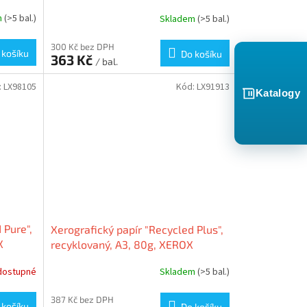
m
(>5 bal.)
Skladem
(>5 bal.)
300 Kč bez DPH
 košíku
Do košíku
363 Kč
/ bal.
:
LX98105
Kód:
LX91913
Katalogy
 Pure",
Xerografický papír "Recycled Plus",
X
recyklovaný, A3, 80g, XEROX
dostupné
Skladem
(>5 bal.)
387 Kč bez DPH
 košíku
Do košíku