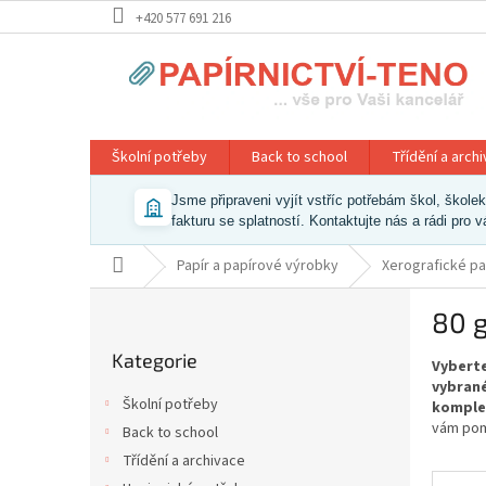
Přejít
+420 577 691 216
na
obsah
Školní potřeby
Back to school
Třídění a arch
Jsme připraveni vyjít vstříc potřebám škol, škol
fakturu se splatností. Kontaktujte nás a rádi pro 
Domů
Papír a papírové výrobky
Xerografické pa
P
80 g
o
Přeskočit
s
Kategorie
kategorie
Vyberte
t
vybrané
r
Školní potřeby
komple
a
vám pom
Back to school
n
Třídění a archivace
n