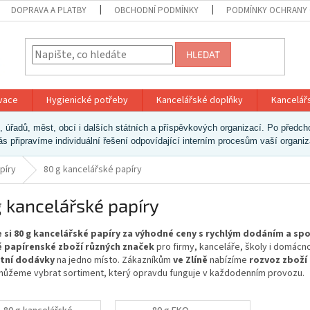
DOPRAVA A PLATBY
OBCHODNÍ PODMÍNKY
PODMÍNKY OCHRANY 
HLEDAT
ivace
Hygienické potřeby
Kancelářské doplňky
Kancelář
ek, úřadů, měst, obcí i dalších státních a příspěvkových organizací. Po pře
vás připravíme individuální řešení odpovídající interním procesům vaší organi
píry
80 g kancelářské papíry
 kancelářské papíry
 si 80 g kancelářské papíry za výhodné ceny s rychlým dodáním a sp
 papírenské zboží různých značek
pro firmy, kanceláře, školy i domácn
tní dodávky
na jedno místo. Zákazníkům
ve Zlíně
nabízíme
rozvoz zboží
ůžeme vybrat sortiment, který opravdu funguje v každodenním provozu.