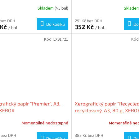
Skladem
(>5 bal)
Sklade
 bez DPH
291 Kč bez DPH
Do košíku
Do
 Kč
352 Kč
/ bal
/ bal.
Kód:
LX91721
Kód
rafický papír "Premier", A3,
Xerografický papír "Recycled
 XEROX
recyklovaný, A3, 80 g, XERO
003R98105
Momentálně nedostupné
Momentálně ne
 bez DPH
385 Kč bez DPH
Do košíku
Do