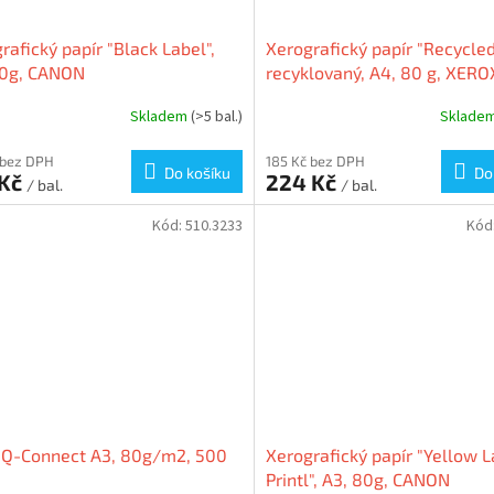
rafický papír "Black Label",
Xerografický papír "Recycled
80g, CANON
recyklovaný, A4, 80 g, XERO
003R98104
Skladem
(>5 bal.)
Sklade
 bez DPH
185 Kč bez DPH
Do košíku
Do
 Kč
224 Kč
/ bal.
/ bal.
Kód:
510.3233
Kód
 Q-Connect A3, 80g/m2, 500
Xerografický papír "Yellow L
Printl", A3, 80g, CANON