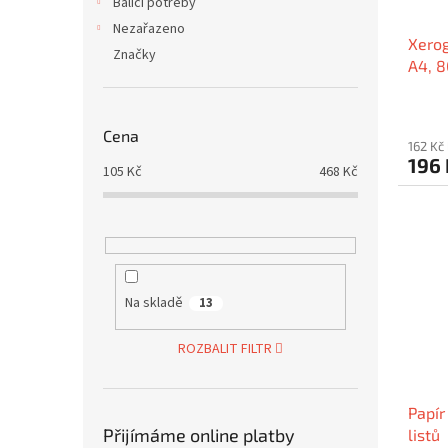
Balící potřeby
Nezařazeno
Xerog
Značky
A4, 
Cena
162 Kč
196
105
Kč
468
Kč
Na skladě
13
ROZBALIT FILTR
Papír
Přijímáme online platby
listů