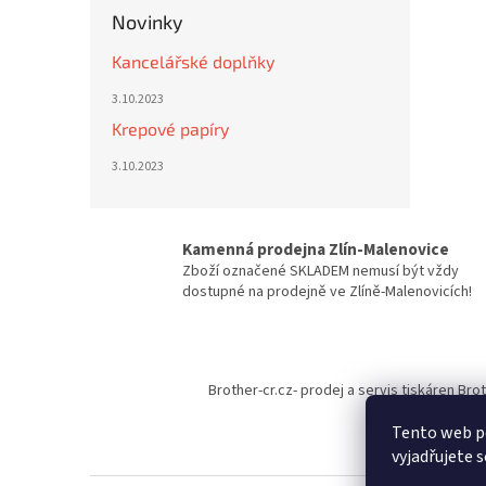
Novinky
Kancelářské doplňky
3.10.2023
Krepové papíry
3.10.2023
Kamenná prodejna Zlín-Malenovice
Zboží označené SKLADEM nemusí být vždy
dostupné na prodejně ve Zlíně-Malenovicích!
Z
á
Brother-cr.cz- prodej a servis tiskáren Bro
p
a
Tento web p
t
vyjadřujete s
í