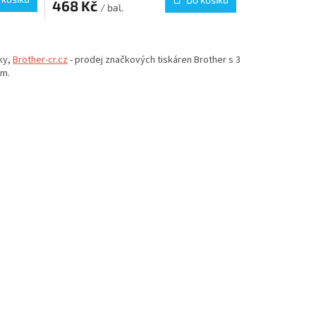
468 Kč
/ bal.
ky,
Brother-cr.cz
- prodej značkových tiskáren Brother s 3
em.