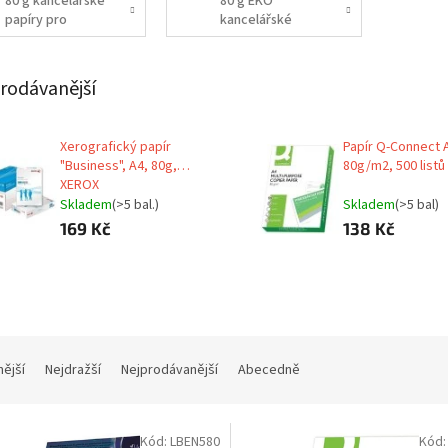
80 g kancelářské
80 g EKO
papíry pro
kancelářské
každodenní
papíry
použití
rodávanější
Xerografický papír
Papír Q-Connect 
"Business", A4, 80g,
80g/m2, 500 listů
XEROX
Skladem
(>5 bal.)
Skladem
(>5 bal)
169 Kč
138 Kč
nější
Nejdražší
Nejprodávanější
Abecedně
Kód:
LBEN580
Kód