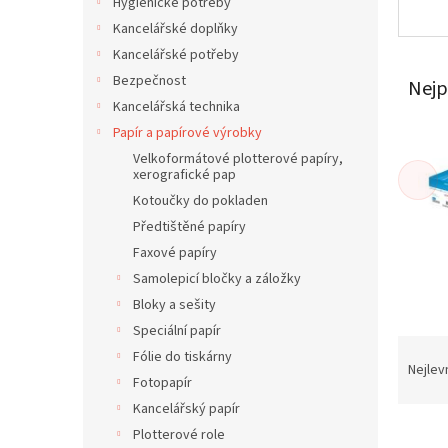
í
Hygienické potřeby
p
Kancelářské doplňky
a
Kancelářské potřeby
n
Bezpečnost
Nejp
e
Kancelářská technika
l
Papír a papírové výrobky
Velkoformátové plotterové papíry,
xerografické pap
Kotoučky do pokladen
Předtištěné papíry
Faxové papíry
Samolepicí bločky a záložky
Bloky a sešity
Speciální papír
Ř
Fólie do tiskárny
a
Nejlev
Fotopapír
z
Kancelářský papír
e
V
n
Plotterové role