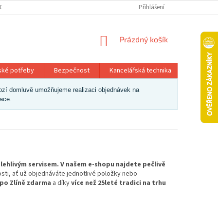
OSOBNÍCH ÚDAJŮ
Přihlášení
NÁKUPNÍ
Prázdný košík
KOŠÍK
ské potřeby
Bezpečnost
Kancelářská technika
Papír a 
dchozí domluvě umožňujeme realizaci objednávek na
zace.
olehlivým servisem. V našem e-shopu najdete pečlivě
osti, ať už objednáváte jednotlivé položky nebo
 po Zlíně zdarma
a díky
více než 25leté tradici na trhu