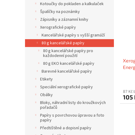
ý
í
Kotoučky do pokladen a kalkulaček
p
p
Špalíčky na poznámky
i
r
Zápisníky a záznamní knihy
s
o
Xerografické papíry
p
d
r
u
Kancelářské papíry s vyšší gramáží
o
k
80 g kancelářské papíry
d
t
80 g kancelářské papíry pro
u
ů
každodenní použití
Xerog
k
80 g EKO kancelářské papíry
Energ
t
Barevné kancelářské papíry
ů
Etikety
Speciální xerografické papíry
87 Kč 
Obálky
105
Bloky, náhradní listy do kroužkových
pořadačů
Papíry s povrchovou úpravou a foto
papíry
Předtištěné a dopisní papíry