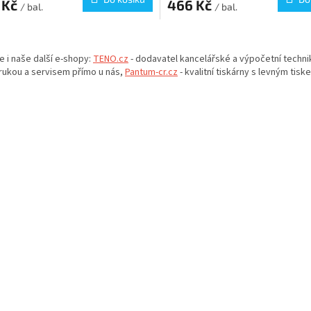
 Kč
466 Kč
/ bal.
/ bal.
O
v
e i naše další e-shopy:
TENO.cz
- dodavatel kancelářské a výpočetní techni
l
rukou a servisem přímo u nás,
Pantum-cr.cz
- kvalitní tiskárny s levným tisk
á
d
a
c
í
p
r
v
k
y
v
ý
p
i
s
u