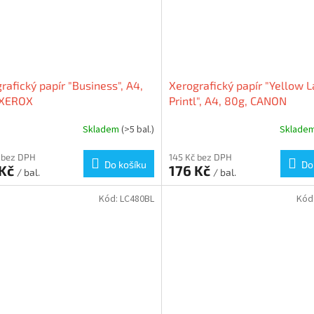
rafický papír "Business", A4,
Xerografický papír "Yellow L
 XEROX
Printl", A4, 80g, CANON
Skladem
(>5 bal.)
Sklade
 bez DPH
145 Kč bez DPH
Do košíku
Do
 Kč
176 Kč
/ bal.
/ bal.
Kód:
LC480BL
Kód