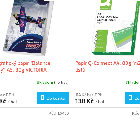
rafický papír "Balance
Papír Q-Connect A4, 80g/m
y", A5, 80g VICTORIA
listů
Skladem
(>5 bal.)
Sklad
bez DPH
114 Kč bez DPH
Do košíku
Do
 Kč
138 Kč
/ bal.
/ bal
Kód:
LX480
Kód