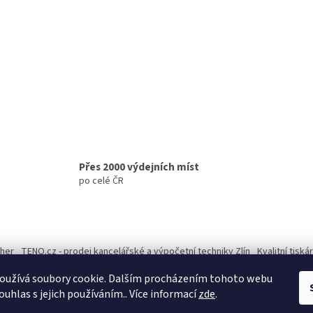
Přes 2000 výdejních míst
po celé ČR
ther
TENO.cz - prodej kancelářské a výpočetní techniky Zlín
Kvalitní tisk
oužívá soubory cookie. Dalším procházením tohoto webu
ouhlas s jejich používáním.. Více informací
zde
.