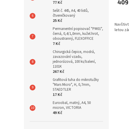
409
77 Kč
Sešit č. 445, A4, 40 listů,
čtverečkovaný
25 Kč
Navštivt
Permanentní popisovač "PM01",
letou zá
černá, 0,4/1,0mm, kužel.hrot,
oboustranný, FLEXOFFICE
7 Kč
Chirurgická čepice, modrá,
zavazování vzadu,
jednorázová, 100 ks/balení,
1101K
267 Kč
Grafitová tuha do mikrotužky
"Mars Micro", H, 0,7mm,
STAEDTLER
17 Kč
Euroobal, matný, A4, 50
micron, VICTORIA
49 Kč