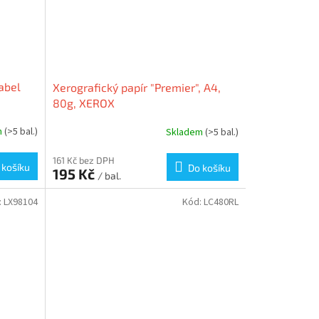
abel
Xerografický papír "Premier", A4,
80g, XEROX
m
(>5 bal.)
Skladem
(>5 bal.)
161 Kč bez DPH
 košíku
Do košíku
195 Kč
/ bal.
:
LX98104
Kód:
LC480RL