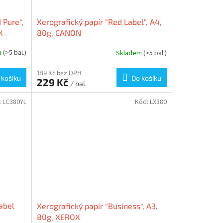
 Pure",
Xerografický papír "Red Label", A4,
X
80g, CANON
m
(>5 bal.)
Skladem
(>5 bal.)
189 Kč bez DPH
 košíku
Do košíku
229 Kč
/ bal.
:
LC380YL
Kód:
LX380
abel
Xerografický papír "Business", A3,
80g, XEROX