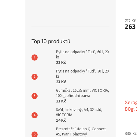
217 Kč
263
Top 10 produktů
Pytle na odpadky "Tuti", 60 l, 20
ks
28 Kč
Pytle na odpadky "Tuti", 30 l, 20
ks
23 Kč
Gumička, 160x5 mm, VICTORIA,
100 g, přírodní barva
21 Kč
Xerog
80g,
Sešit, linkovaný, A4, 32 listů,
VICTORIA
14 Kč
Prezentační stojan Q-Connect
338 Kč
A5, tvar T plastový