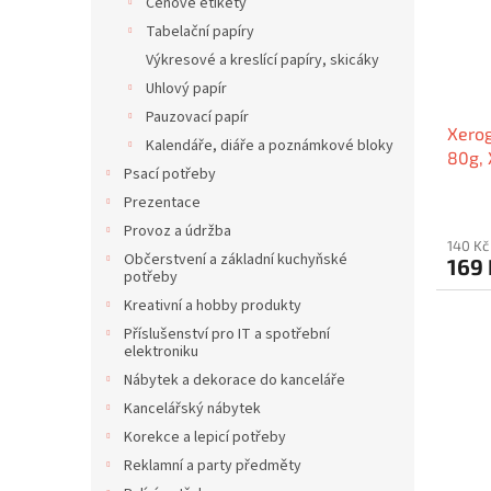
Cenové etikety
Tabelační papíry
Výkresové a kreslící papíry, skicáky
Uhlový papír
Pauzovací papír
Xerog
Kalendáře, diáře a poznámkové bloky
80g,
Psací potřeby
Prezentace
Provoz a údržba
140 Kč
Občerstvení a základní kuchyňské
169
potřeby
Kreativní a hobby produkty
Příslušenství pro IT a spotřební
elektroniku
Nábytek a dekorace do kanceláře
Kancelářský nábytek
Korekce a lepicí potřeby
Reklamní a party předměty