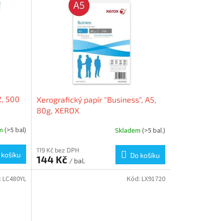
2, 500
Xerografický papír "Business", A5,
80g, XEROX
em
(>5 bal)
Skladem
(>5 bal.)
119 Kč bez DPH
 košíku
Do košíku
144 Kč
/ bal.
:
LC480YL
Kód:
LX91720