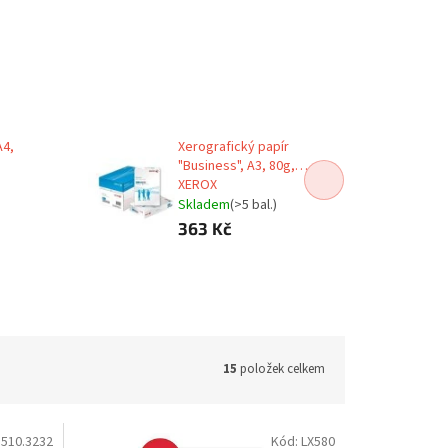
A4,
Xerografický papír
"Business", A3, 80g,
XEROX
Skladem
(>5 bal.)
363 Kč
15
položek celkem
:
510.3232
Kód:
LX580