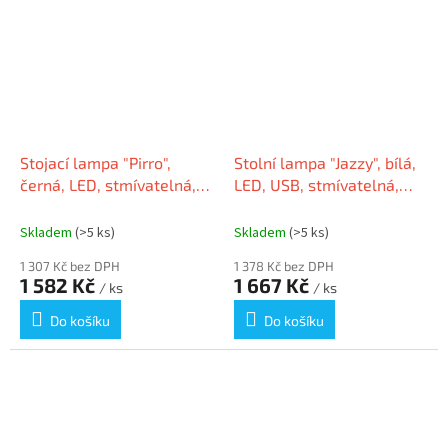
Stojací lampa "Pirro",
Stolní lampa "Jazzy", bílá,
černá, LED, stmívatelná,
LED, USB, stmívatelná,
kancelářská, MAUL
MAUL
Skladem
(>5 ks)
Skladem
(>5 ks)
1 307 Kč bez DPH
1 378 Kč bez DPH
1 582 Kč
1 667 Kč
/ ks
/ ks
Do košíku
Do košíku