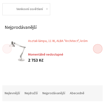
Venkovní osvětlení
Nejprodávanější
Asztali lámpa, 11 W, ALBA "Architect", króm
Momentálně nedostupné
2 753 Kč
Ř
a
Nejlevnější
Nejdražší
Nejprodávanější
Abecedně
z
e