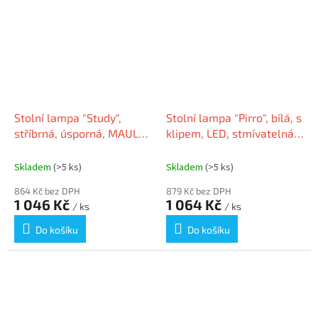
Stolní lampa "Study",
Stolní lampa "Pirro", bílá, s
stříbrná, úsporná, MAUL
klipem, LED, stmívatelná,
8230796
kancelářská, MAUL
8202602
Skladem
(>5 ks)
Skladem
(>5 ks)
864 Kč bez DPH
879 Kč bez DPH
1 046 Kč
1 064 Kč
/ ks
/ ks
Do košíku
Do košíku