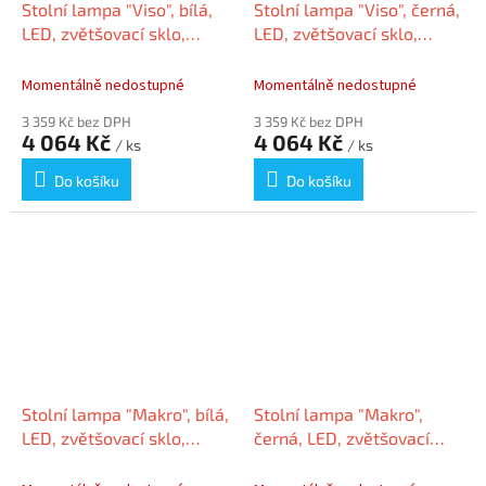
Stolní lampa "Viso", bílá,
Stolní lampa "Viso", černá,
LED, zvětšovací sklo,
LED, zvětšovací sklo,
MAUL
MAUL
Momentálně nedostupné
Momentálně nedostupné
3 359 Kč bez DPH
3 359 Kč bez DPH
4 064 Kč
4 064 Kč
/ ks
/ ks
Do košíku
Do košíku
Stolní lampa "Makro", bílá,
Stolní lampa "Makro",
LED, zvětšovací sklo,
černá, LED, zvětšovací
držák, MAUL 8263302
sklo, držák, MAUL
8263390