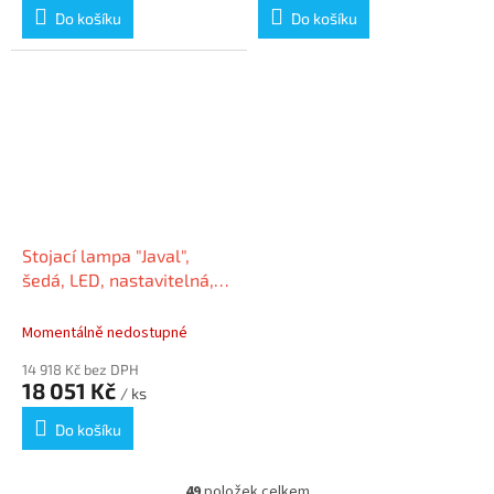
Do košíku
Do košíku
Stojací lampa "Javal",
šedá, LED, nastavitelná,
kancelářská, MAUL
Momentálně nedostupné
14 918 Kč bez DPH
18 051 Kč
/ ks
Do košíku
49
položek celkem