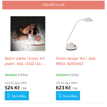
n
OTEVŘÍT FILTR
í
p
V
r
ý
o
p
d
i
u
s
k
p
t
r
ů
o
d
Noční světlo "Iconic 1x1
Stolní lampa "Arc", bílá,
u
plate", bílá, LEGO LGL-
MAUL 8200402
k
LP50
t
Skladem
(>5 ks)
Skladem
(>5 ks)
ů
433 Kč bez DPH
515 Kč bez DPH
524 Kč
623 Kč
/ ks
/ ks
Do košíku
Do košíku