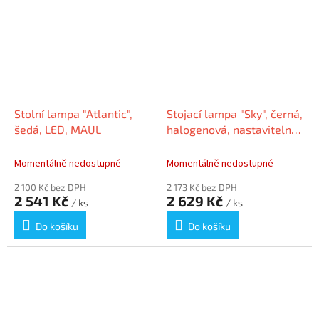
Stolní lampa "Atlantic",
Stojací lampa "Sky", černá,
šedá, LED, MAUL
halogenová, nastavitelná,
kancelářská, MAUL
Momentálně nedostupné
Momentálně nedostupné
2 100 Kč bez DPH
2 173 Kč bez DPH
2 541 Kč
2 629 Kč
/ ks
/ ks
Do košíku
Do košíku