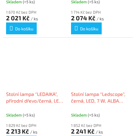
LEDSTEELIO N
Skladem
(>5 ks)
Skladem
(>5 ks)
1 670 Kč bez DPH
1 714 Kč bez DPH
2 021 Kč
2 074 Kč
/ ks
/ ks
Do košíku
Do košíku
Stolní lampa "LEDAIKA",
Stolní lampa "Ledscope",
přírodní dřevo/černá, LED,
černá, LED, 7 W, ALBA
4 W, ALBA LEDAIKA
LEDSCOPE N
Skladem
(>5 ks)
Skladem
(>5 ks)
1 829 Kč bez DPH
1 852 Kč bez DPH
2 213 Kč
2 241 Kč
/ ks
/ ks