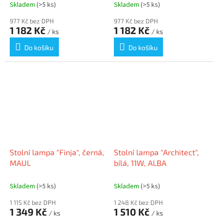
8202702
8202790
Skladem
(>5 ks)
Skladem
(>5 ks)
977 Kč bez DPH
977 Kč bez DPH
1 182 Kč
1 182 Kč
/ ks
/ ks
Do košíku
Do košíku
Stolní lampa "Finja", černá,
Stolní lampa "Architect",
MAUL
bílá, 11W, ALBA
Skladem
(>5 ks)
Skladem
(>5 ks)
1 115 Kč bez DPH
1 248 Kč bez DPH
1 349 Kč
1 510 Kč
/ ks
/ ks