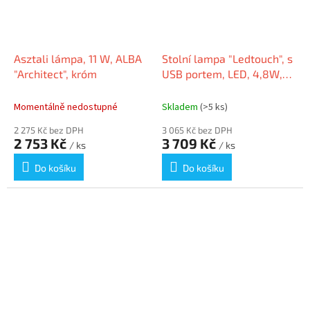
Asztali lámpa, 11 W, ALBA
Stolní lampa "Ledtouch", s
"Architect", króm
USB portem, LED, 4,8W,
ALBA
Momentálně nedostupné
Skladem
(>5 ks)
2 275 Kč bez DPH
3 065 Kč bez DPH
2 753 Kč
3 709 Kč
/ ks
/ ks
Do košíku
Do košíku