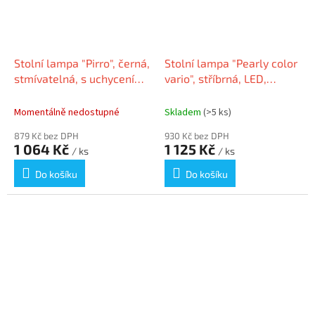
Stolní lampa "Pirro", černá,
Stolní lampa "Pearly color
stmívatelná, s uchycením,
vario", stříbrná, LED,
MAUL 8202690
stmívatelná, MAUL
8201795
Momentálně nedostupné
Skladem
(>5 ks)
879 Kč bez DPH
930 Kč bez DPH
1 064 Kč
1 125 Kč
/ ks
/ ks
Do košíku
Do košíku