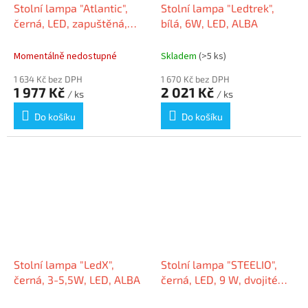
Stolní lampa "Atlantic",
Stolní lampa "Ledtrek",
černá, LED, zapuštěná,
bílá, 6W, LED, ALBA
MAUL
Momentálně nedostupné
Skladem
(>5 ks)
1 634 Kč bez DPH
1 670 Kč bez DPH
1 977 Kč
2 021 Kč
/ ks
/ ks
Do košíku
Do košíku
Stolní lampa "LedX",
Stolní lampa "STEELIO",
černá, 3-5,5W, LED, ALBA
černá, LED, 9 W, dvojité
osvětlení, ALBA