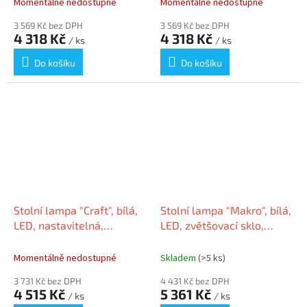
Momentálně nedostupné
Momentálně nedostupné
3 569 Kč bez DPH
3 569 Kč bez DPH
4 318 Kč
4 318 Kč
/ ks
/ ks
Do košíku
Do košíku
Stolní lampa "Craft", bílá,
Stolní lampa "Makro", bílá,
LED, nastavitelná,
LED, zvětšovací sklo,
zapuštěná, MAUL
držák, MAUL 8263602
Momentálně nedostupné
Skladem
(>5 ks)
3 731 Kč bez DPH
4 431 Kč bez DPH
4 515 Kč
5 361 Kč
/ ks
/ ks