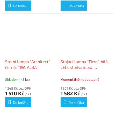
Do košíku
Do košíku
Stolní lampa "Architect",
Stojací lampa "Pirro", bílá,
černá, 11W, ALBA
LED, stmívatelná,
kancelářská, MAUL
Skladem
(>5 ks)
Momentálně nedostupné
1 248 Kč bez DPH
1 307 Kč bez DPH
1 510 Kč
1 582 Kč
/ ks
/ ks
Do košíku
Do košíku