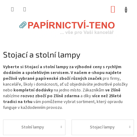
Přejít
NÁKUP
na
obsah
KOŠÍK
Stojací a stolní lampy
Vyberte si Stojací a stolní lampy za výhodné ceny s rychlým
dodáním a spolehlivým servisem. V našem e-shopu najdete
pečlivě vybrané papírenské zboží různých značek
pro firmy,
kanceláře, školy i domácnosti, ať už objednáváte jednotlivé položky
nebo
kompletní dodávky
na jedno místo. Zákazníkům
ve Zlíně
nabízíme
rozvoz zboží po Zlíně zdarma
a díky
více než 25leté
tradici na trhu
vám pomůžeme vybrat sortiment, který opravdu
funguje v každodenním provozu.
Stolní lampy
Stojací lampy