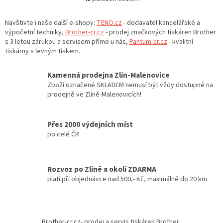
O
v
l
Navštivte i naše další e-shopy:
TENO.cz
- dodavatel kancelářské a
á
výpočetní techniky,
Brother-cr.cz
- prodej značkových tiskáren Brother
d
s 3 letou zárukou a servisem přímo u nás,
Pantum-cr.cz
- kvalitní
a
tiskárny s levným tiskem.
c
í
Kamenná prodejna Zlín-Malenovice
p
Zboží označené SKLADEM nemusí být vždy dostupné na
r
prodejně ve Zlíně-Malenovicích!
v
k
y
Přes 2000 výdejních míst
v
po celé ČR
ý
p
i
s
Rozvoz po Zlíně a okolí ZDARMA
u
platí při objednávce nad 500,- Kč, maximálně do 20 km
Z
á
Brother-cr.cz- prodej a servis tiskáren Brother