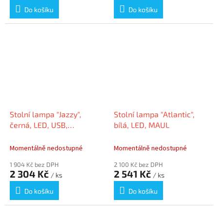
Do košíku
Do košíku
Stolní lampa "Jazzy",
Stolní lampa "Atlantic",
černá, LED, USB,
bílá, LED, MAUL
stmívatelná, MAUL
8201890
Momentálně nedostupné
Momentálně nedostupné
1 904 Kč bez DPH
2 100 Kč bez DPH
2 304 Kč
2 541 Kč
/ ks
/ ks
Do košíku
Do košíku