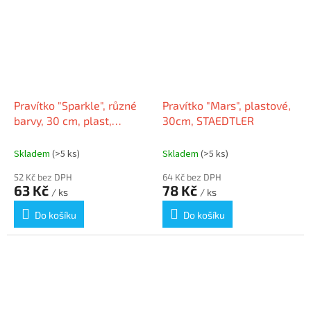
Pravítko "Sparkle", různé
Pravítko "Mars", plastové,
barvy, 30 cm, plast,
30cm, STAEDTLER
nerozbitné, FABER-
CASTELL 172030
Skladem
(>5 ks)
Skladem
(>5 ks)
52 Kč bez DPH
64 Kč bez DPH
63 Kč
78 Kč
/ ks
/ ks
Do košíku
Do košíku