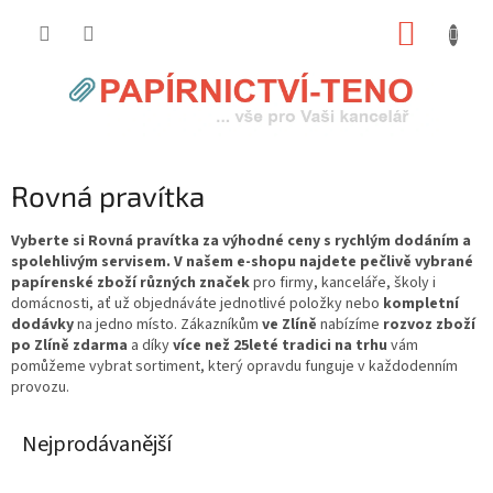
Přejít
NÁKUP
na
obsah
KOŠÍK
Rovná pravítka
Vyberte si Rovná pravítka za výhodné ceny s rychlým dodáním a
spolehlivým servisem. V našem e-shopu najdete pečlivě vybrané
papírenské zboží různých značek
pro firmy, kanceláře, školy i
domácnosti, ať už objednáváte jednotlivé položky nebo
kompletní
dodávky
na jedno místo. Zákazníkům
ve Zlíně
nabízíme
rozvoz zboží
po Zlíně zdarma
a díky
více než 25leté tradici na trhu
vám
pomůžeme vybrat sortiment, který opravdu funguje v každodenním
provozu.
Nejprodávanější