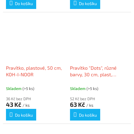
Do košíku
Do košíku
Pravítko, plastové, 50 cm,
Pravítko "Dots", různé
KOH-I-NOOR
barvy, 30 cm, plast,
nerozbitné, FABER-
CASTELL 172130
Skladem
(>5 ks)
Skladem
(>5 ks)
36 Kč bez DPH
52 Kč bez DPH
43 Kč
63 Kč
/ ks
/ ks
Do košíku
Do košíku