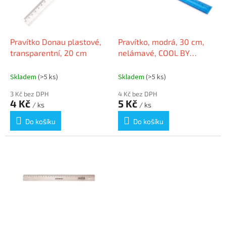
k
p
t
r
ů
o
d
Pravítko Donau plastové,
Pravítko, modrá, 30 cm,
u
transparentní, 20 cm
nelámavé, COOL BY
k
VICTORIA
t
Skladem
(>5 ks)
Skladem
(>5 ks)
ů
3 Kč bez DPH
4 Kč bez DPH
4 Kč
5 Kč
/ ks
/ ks
Do košíku
Do košíku