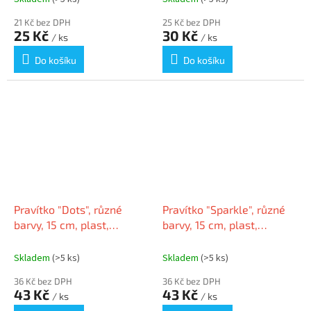
21 Kč bez DPH
25 Kč bez DPH
25 Kč
30 Kč
/ ks
/ ks
Do košíku
Do košíku
Pravítko "Dots", různé
Pravítko "Sparkle", různé
barvy, 15 cm, plast,
barvy, 15 cm, plast,
nerozbitné, FABER-
nerozbitné, FABER-
CASTELL 172115
CASTELL 172015
Skladem
(>5 ks)
Skladem
(>5 ks)
36 Kč bez DPH
36 Kč bez DPH
43 Kč
43 Kč
/ ks
/ ks