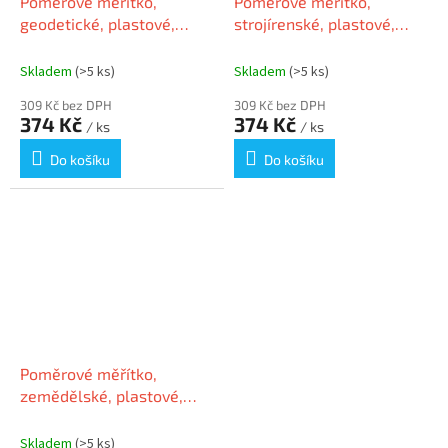
Poměrové měřítko,
Poměrové měřítko,
geodetické, plastové,
strojírenské, plastové,
trojúhelníkové "603"
trojůhelníkové "601"
Skladem
(>5 ks)
Skladem
(>5 ks)
309 Kč bez DPH
309 Kč bez DPH
374 Kč
374 Kč
/ ks
/ ks
Do košíku
Do košíku
Poměrové měřítko,
zemědělské, plastové,
trojůhelníkové "602"
Skladem
(>5 ks)