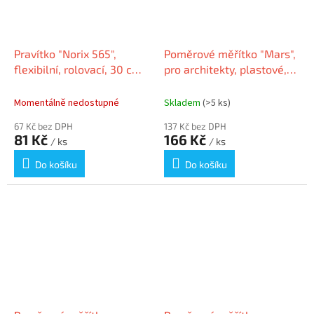
Pravítko "Norix 565",
Poměrové měřítko "Mars",
flexibilní, rolovací, 30 cm,
pro architekty, plastové,
STAEDTLER 565 30
STAEDTLER
Momentálně nedostupné
Skladem
(>5 ks)
67 Kč bez DPH
137 Kč bez DPH
81 Kč
166 Kč
/ ks
/ ks
Do košíku
Do košíku