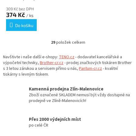
309 Kč bez DPH
374 Kč
/ ks
Do košíku
29
položek celkem
O
v
l
Navštivte i naše další e-shopy:
TENO.cz
- dodavatel kancelářské a
á
výpočetní techniky,
Brother-cr.cz
- prodej značkových tiskáren Brother
d
s 3 letou zárukou a servisem přímo u nás,
Pantum-cr.cz
- kvalitní
a
tiskárny s levným tiskem.
c
í
Kamenná prodejna Zlín-Malenovice
p
Zboží označené SKLADEM nemusí být vždy dostupné na
r
prodejně ve Zlíně-Malenovicích!
v
k
y
Přes 2000 výdejních míst
v
po celé ČR
ý
p