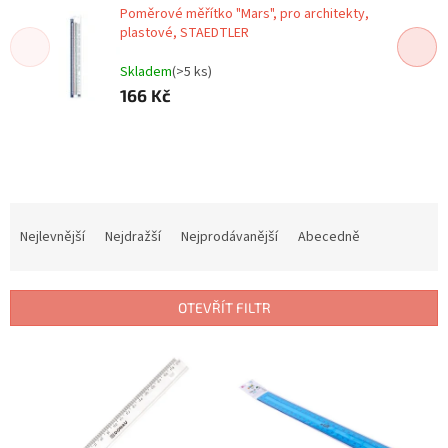
Poměrové měřítko "Mars", pro architekty,
plastové, STAEDTLER
Skladem
(>5 ks)
166 Kč
Ř
a
Nejlevnější
Nejdražší
Nejprodávanější
Abecedně
z
e
n
OTEVŘÍT FILTR
í
p
V
r
ý
o
p
d
i
u
s