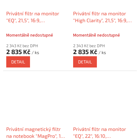
Privátní filtr na monitor
Privátní filtr na monitor
"EQ", 21,5", 16:9,
"High Clarity", 21,5", 16:9,
matný/lesklý,
KENSINGTON HC215A169E
KENSINGTON EQ215A169E
Momentálně nedostupné
Momentálně nedostupné
2 343 Kč bez DPH
2 343 Kč bez DPH
2 835 Kč
2 835 Kč
/ ks
/ ks
DETAIL
DETAIL
Privátní magnetický filtr
Privátní filtr na monitor
na notebook "MagPro", 16",
"EQ", 22", 16:10,