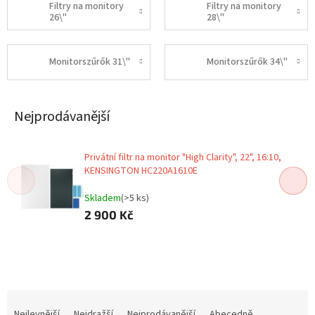
Filtry na monitory
Filtry na monitory
26\"
28\"
Monitorszűrők 31\"
Monitorszűrők 34\"
Nejprodávanější
Privátní filtr na monitor "High Clarity", 22", 16:10,
KENSINGTON HC220A1610E
Skladem
(>5 ks)
2 900 Kč
Ř
a
Nejlevnější
Nejdražší
Nejprodávanější
Abecedně