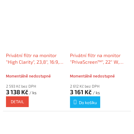
Privátní filtr na monitor
Privátní filtr na monitor
"High Clarity", 23,8", 16:9,
"PrivaScreen™", 22" W,
KENSINGTON HC238A169E
FELLOWES
Momentálně nedostupné
Momentálně nedostupné
2 593 Kč bez DPH
2 612 Kč bez DPH
3 138 Kč
3 161 Kč
/ ks
/ ks
DETAIL
Do košíku