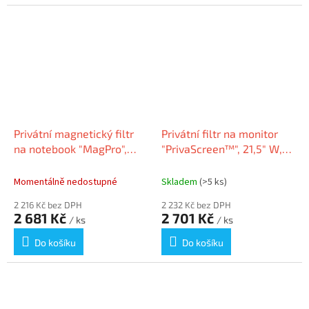
Privátní magnetický filtr
Privátní filtr na monitor
na notebook "MagPro",
"PrivaScreen™", 21,5" W,
15,6", matný/lesklý,
FELLOWES
odnímatelný, 16:9,
Momentálně nedostupné
Skladem
(>5 ks)
KENSINGTON K
2 216 Kč bez DPH
2 232 Kč bez DPH
2 681 Kč
2 701 Kč
/ ks
/ ks
Do košíku
Do košíku