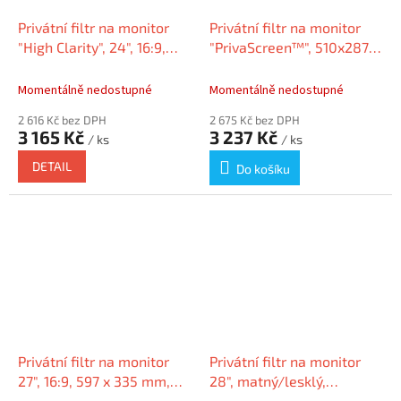
Privátní filtr na monitor
Privátní filtr na monitor
"High Clarity", 24", 16:9,
"PrivaScreen™", 510x287
KENSINGTON HC240A169E
mm, 23" W, FELLOWES
Momentálně nedostupné
Momentálně nedostupné
2 616 Kč bez DPH
2 675 Kč bez DPH
3 165 Kč
3 237 Kč
/ ks
/ ks
DETAIL
Do košíku
Privátní filtr na monitor
Privátní filtr na monitor
27", 16:9, 597 x 335 mm,
28", matný/lesklý,
odnímatelný, KENSINGTON
odnímatelný, KENSINGTON