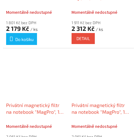
světlu, 24“, 16:9, 532 x 299
matný/lesklý,
mm, odnímatelný,
KENSINGTON EQ140A169E
Momentálně nedostupné
Momentálně nedostupné
KENSINGTON
1 801 Kč bez DPH
1 911 Kč bez DPH
2 179 Kč
2 312 Kč
/ ks
/ ks
DETAIL
Do košíku
Privátní magnetický filtr
Privátní magnetický filtr
na notebook "MagPro", 14",
na notebook "MagPro", 14",
matný/lesklý,
matný/lesklý,
odnímatelný, 16:10,
odnímatelný, 16:9,
Momentálně nedostupné
Momentálně nedostupné
KENSINGTON K5
KENSINGTON K58
2 061 Kč bez DPH
2 061 Kč bez DPH