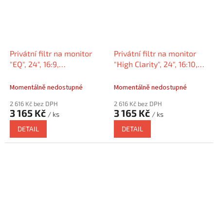
Privátní filtr na monitor
Privátní filtr na monitor
"EQ", 24", 16:9,
"High Clarity", 24", 16:10,
matný/lesklý,
KENSINGTON
KENSINGTON EQ240A169E
HC240A1610E
Momentálně nedostupné
Momentálně nedostupné
2 616 Kč bez DPH
2 616 Kč bez DPH
3 165 Kč
3 165 Kč
/ ks
/ ks
DETAIL
DETAIL