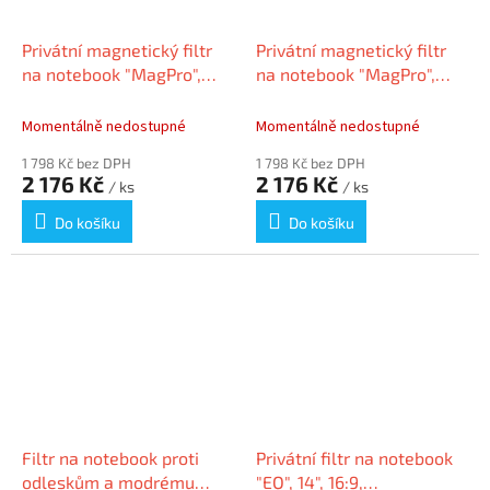
Privátní magnetický filtr
Privátní magnetický filtr
na notebook "MagPro",
na notebook "MagPro",
13,3", matný/lesklý,
13,3", matný/lesklý,
odnímatelný, 16:10,
odnímatelný, 16:9,
Momentálně nedostupné
Momentálně nedostupné
KENSINGTON
KENSINGTON K
1 798 Kč bez DPH
1 798 Kč bez DPH
2 176 Kč
2 176 Kč
/ ks
/ ks
Do košíku
Do košíku
Filtr na notebook proti
Privátní filtr na notebook
odleskům a modrému
"EQ", 14", 16:9,