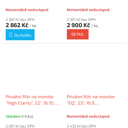
matný/lesklý,
matný/lesklý,
odnímatelný, KENSINGTON
KENSINGTON
Momentálně nedostupné
Momentálně nedostupné
K55256WW
EQ220A1610E
2 365 Kč bez DPH
2 397 Kč bez DPH
2 862 Kč
2 900 Kč
/ ks
/ ks
DETAIL
Do košíku
Privátní filtr na monitor
Privátní filtr na monitor
"High Clarity", 22", 16:10,
"EQ", 23", 16:9,
KENSINGTON
matný/lesklý,
HC220A1610E
KENSINGTON EQ230A169E
Skladem
(>5 ks)
Momentálně nedostupné
2 397 Kč bez DPH
2 433 Kč bez DPH