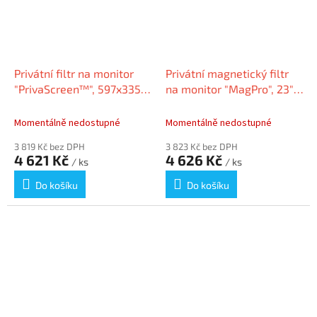
Privátní filtr na monitor
Privátní magnetický filtr
"PrivaScreen™", 597x335
na monitor "MagPro", 23",
mm, 27,0", 16:9, FELLOWES
matný/lesklý,
odnímatelný, KENSINGTON
Momentálně nedostupné
Momentálně nedostupné
3 819 Kč bez DPH
3 823 Kč bez DPH
4 621 Kč
4 626 Kč
/ ks
/ ks
Do košíku
Do košíku