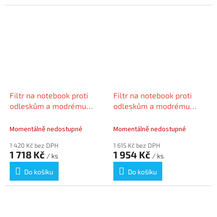
Filtr na notebook proti
Filtr na notebook proti
odleskům a modrému
odleskům a modrému
světlu, 21.5“, 16:9, 477 x
světlu, 23“, 16:9, 510 x 287
268 mm, odnímatelný,
mm, odnímatelný,
Momentálně nedostupné
Momentálně nedostupné
KENSINGTO
KENSINGTON
1 420 Kč bez DPH
1 615 Kč bez DPH
1 718 Kč
1 954 Kč
/ ks
/ ks
Do košíku
Do košíku