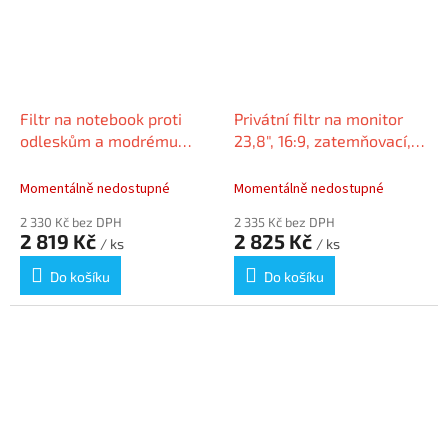
Filtr na notebook proti
Privátní filtr na monitor
odleskům a modrému
23,8", 16:9, zatemňovací,
světlu, 27", 16:9, 597 x 335
KENSINGTON
mm, odnímatelný,
Momentálně nedostupné
Momentálně nedostupné
KENSINGTON
2 330 Kč bez DPH
2 335 Kč bez DPH
2 819 Kč
2 825 Kč
/ ks
/ ks
Do košíku
Do košíku