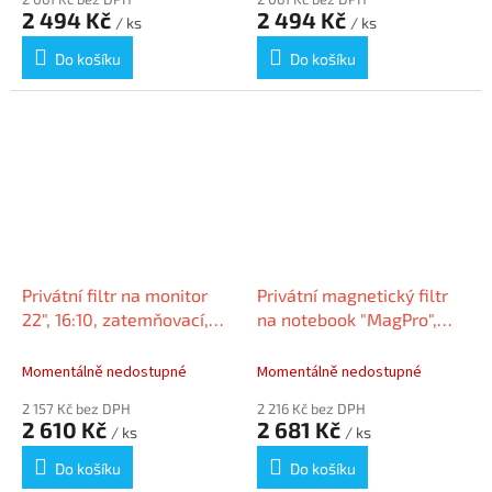
2 494 Kč
2 494 Kč
/ ks
/ ks
Do košíku
Do košíku
Privátní filtr na monitor
Privátní magnetický filtr
22", 16:10, zatemňovací,
na notebook "MagPro",
KENSINGTON
15,6", matný/lesklý,
odnímatelný, 16:10,
Momentálně nedostupné
Momentálně nedostupné
KENSINGTON
2 157 Kč bez DPH
2 216 Kč bez DPH
2 610 Kč
2 681 Kč
/ ks
/ ks
Do košíku
Do košíku