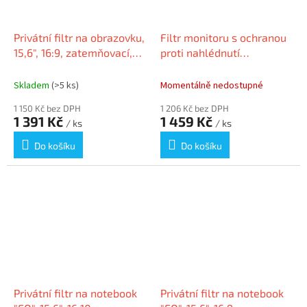
Privátní filtr na obrazovku,
Filtr monitoru s ochranou
15,6", 16:9, zatemňovací,
proti nahlédnutí
pro notebooky,
"MAGNETIC 16", 345 x 215
KENSINGTON
mm, 16", 16:10, magnetický,
Skladem
(>5 ks)
Momentálně nedostupné
DURA
1 150 Kč bez DPH
1 206 Kč bez DPH
1 391 Kč
1 459 Kč
/ ks
/ ks
Do košíku
Do košíku
Privátní filtr na notebook
Privátní filtr na notebook