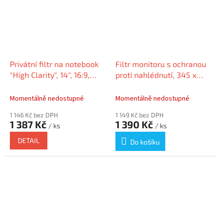
Privátní filtr na notebook
Filtr monitoru s ochranou
"High Clarity", 14", 16:9,
proti nahlédnutí, 345 x
KENSINGTON HC140A169E
203 mm, 15,6 ", 16:9,
DURABLE
Momentálně nedostupné
Momentálně nedostupné
1 146 Kč bez DPH
1 149 Kč bez DPH
1 387 Kč
1 390 Kč
/ ks
/ ks
DETAIL
Do košíku