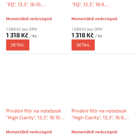
"EQ", 13,3", 16:10,
"EQ", 13,3", 16:9,
matný/lesklý,
matný/lesklý,
KENSINGTON EQ133A1610E
KENSINGTON EQ133A169E
Momentálně nedostupné
Momentálně nedostupné
1 089 Kč bez DPH
1 089 Kč bez DPH
1 318 Kč
1 318 Kč
/ ks
/ ks
DETAIL
DETAIL
Privátní filtr na notebook
Privátní filtr na notebook
"High Clarity", 13,3", 16:10,
"High Clarity", 13,3", 16:9,
KENSINGTON HC133A1610E
KENSINGTON HC133A169E
Momentálně nedostupné
Momentálně nedostupné