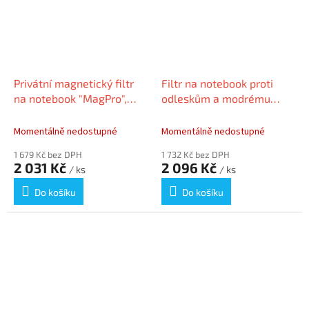
Privátní magnetický filtr
Filtr na notebook proti
na notebook "MagPro",
odleskům a modrému
12.5", matný/lesklý,
světlu, 23.8“, 16:9, 527 x
odnímatelný, KENSINGTON
296 mm, odnímatelný,
Momentálně nedostupné
Momentálně nedostupné
KENSINGTO
1 679 Kč bez DPH
1 732 Kč bez DPH
2 031 Kč
2 096 Kč
/ ks
/ ks
Do košíku
Do košíku