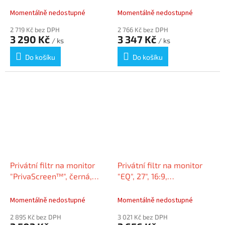
628906
Momentálně nedostupné
Momentálně nedostupné
2 719 Kč bez DPH
2 766 Kč bez DPH
3 290 Kč
3 347 Kč
/ ks
/ ks
Do košíku
Do košíku
Privátní filtr na monitor
Privátní filtr na monitor
"PrivaScreen™", černá,
"EQ", 27", 16:9,
527x297 mm, 23,8”, 16:9,
matný/lesklý,
FELLOWES
KENSINGTON EQ270A169E
Momentálně nedostupné
Momentálně nedostupné
2 895 Kč bez DPH
3 021 Kč bez DPH