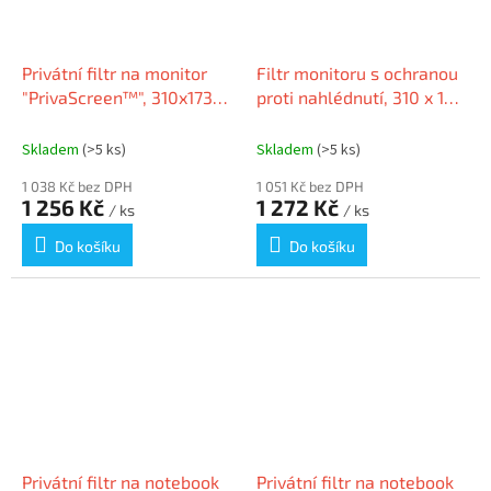
Privátní filtr na monitor
Filtr monitoru s ochranou
"PrivaScreen™", 310x173
proti nahlédnutí, 310 x 183
mm, 14", 16:9, FELLOWES
mm, 14 ", 16: 9, DURABLE
Skladem
(>5 ks)
Skladem
(>5 ks)
1 038 Kč bez DPH
1 051 Kč bez DPH
1 256 Kč
1 272 Kč
/ ks
/ ks
Do košíku
Do košíku
Privátní filtr na notebook
Privátní filtr na notebook