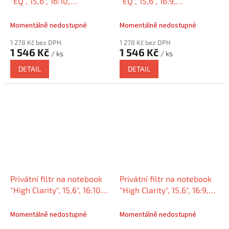
"EQ", 15,6", 16:10,
"EQ", 15,6", 16:9,
matný/lesklý,
matný/lesklý,
KENSINGTON EQ156A1610E
KENSINGTON EQ156A169E
Momentálně nedostupné
Momentálně nedostupné
1 278 Kč bez DPH
1 278 Kč bez DPH
1 546 Kč
1 546 Kč
/ ks
/ ks
DETAIL
DETAIL
Privátní filtr na notebook
Privátní filtr na notebook
"High Clarity", 15,6", 16:10,
"High Clarity", 15,6", 16:9,
KENSINGTON HC156A1610E
KENSINGTON HC156A169E
Momentálně nedostupné
Momentálně nedostupné