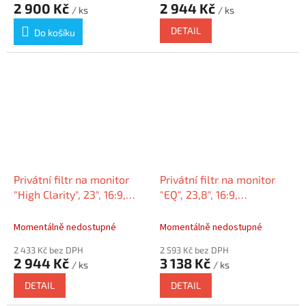
2 900 Kč
2 944 Kč
/ ks
/ ks
DETAIL
Do košíku
Privátní filtr na monitor
Privátní filtr na monitor
"High Clarity", 23", 16:9,
"EQ", 23,8", 16:9,
KENSINGTON HC230A169E
matný/lesklý,
KENSINGTON EQ238A169E
Momentálně nedostupné
Momentálně nedostupné
2 433 Kč bez DPH
2 593 Kč bez DPH
2 944 Kč
3 138 Kč
/ ks
/ ks
DETAIL
DETAIL