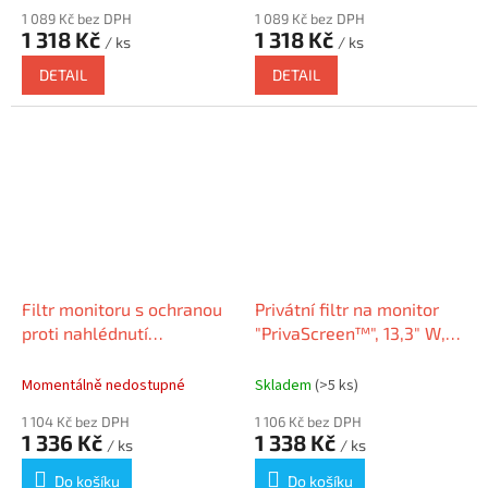
1 089 Kč bez DPH
1 089 Kč bez DPH
1 318 Kč
1 318 Kč
/ ks
/ ks
DETAIL
DETAIL
Filtr monitoru s ochranou
Privátní filtr na monitor
proti nahlédnutí
"PrivaScreen™", 13,3" W,
"MAGNETIC 14", 302 x 189
FELLOWES
mm, 14", 16:10, magnetický,
Momentálně nedostupné
Skladem
(>5 ks)
DURA
1 104 Kč bez DPH
1 106 Kč bez DPH
1 336 Kč
1 338 Kč
/ ks
/ ks
Do košíku
Do košíku