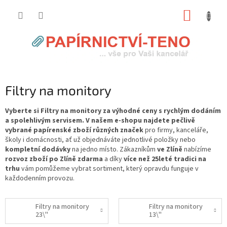
Přejít
NÁKUP
na
obsah
KOŠÍK
Filtry na monitory
Vyberte si Filtry na monitory za výhodné ceny s rychlým dodáním
a spolehlivým servisem. V našem e-shopu najdete pečlivě
vybrané papírenské zboží různých značek
pro firmy, kanceláře,
školy i domácnosti, ať už objednáváte jednotlivé položky nebo
kompletní dodávky
na jedno místo. Zákazníkům
ve Zlíně
nabízíme
rozvoz zboží po Zlíně zdarma
a díky
více než 25leté tradici na
trhu
vám pomůžeme vybrat sortiment, který opravdu funguje v
každodenním provozu.
Filtry na monitory
Filtry na monitory
23\"
13\"