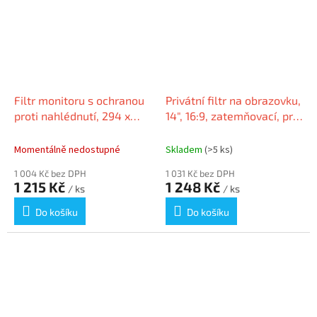
Filtr monitoru s ochranou
Privátní filtr na obrazovku,
proti nahlédnutí, 294 x
14", 16:9, zatemňovací, pro
174,5 mm, 13,3 ", 16:9,
notebooky, KENSINGTON
DURABLE
Momentálně nedostupné
Skladem
(>5 ks)
1 004 Kč bez DPH
1 031 Kč bez DPH
1 215 Kč
1 248 Kč
/ ks
/ ks
Do košíku
Do košíku