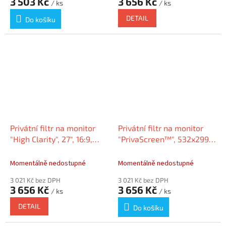
3 503 Kč
3 656 Kč
/ ks
/ ks
DETAIL
Do košíku
Privátní filtr na monitor
Privátní filtr na monitor
"High Clarity", 27", 16:9,
"PrivaScreen™", 532x299
KENSINGTON HC270A169E
mm, 24", 16:9, FELLOWES
Momentálně nedostupné
Momentálně nedostupné
3 021 Kč bez DPH
3 021 Kč bez DPH
3 656 Kč
3 656 Kč
/ ks
/ ks
DETAIL
Do košíku