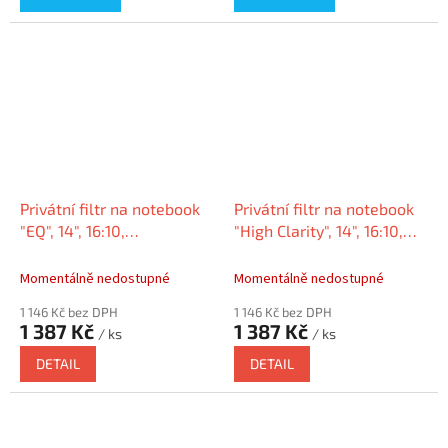
Privátní filtr na notebook
Privátní filtr na notebook
"EQ", 14", 16:10,
"High Clarity", 14", 16:10,
matný/lesklý,
KENSINGTON HC140A1610E
KENSINGTON EQ140A1610E
Momentálně nedostupné
Momentálně nedostupné
1 146 Kč bez DPH
1 146 Kč bez DPH
1 387 Kč
1 387 Kč
/ ks
/ ks
DETAIL
DETAIL