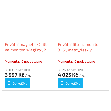
Privátní magnetický filtr
Privátní filtr na monitor
na monitor "MagPro", 21.5",
31,5", matný/lesklý,
matný/lesklý,
odnímatelný, KENSINGTON
odnímatelný, KENSINGTON
628907
Momentálně nedostupné
Momentálně nedostupné
3 303 Kč bez DPH
3 326 Kč bez DPH
3 997 Kč
4 025 Kč
/ ks
/ ks
Do košíku
Do košíku