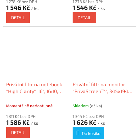
1 278 Kč bez DPH
1 278 Kč bez DPH
1 546 Kč
1 546 Kč
/ ks
/ ks
DETAIL
DETAIL
Privátní filtr na notebook
Privátní filtr na monitor
"High Clarity", 16", 16:10,
"PrivaScreen™", 345x194
KENSINGTON HC160A1610E
mm, 15,6", 16:9, FELLOWES
Momentálně nedostupné
Skladem
(>5 ks)
1 311 Kč bez DPH
1 344 Kč bez DPH
1 586 Kč
1 626 Kč
/ ks
/ ks
DETAIL
Do košíku