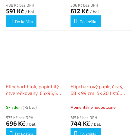
488 Kč bez DPH
506 Kč bez DPH
591 Kč
612 Kč
/ bal.
/ bal.
Do košíku
Do košíku
Flipchart blok, papír bílý -
Flipchartový papír, čistý,
čtverečkovaný, 65x95,5
68 x 99 cm, 5x 20 listů,
cm, 50 listů, ESSELTE
SIGEL MU166
Skladem
(>5 bal.)
Momentálně nedostupné
575 Kč bez DPH
615 Kč bez DPH
696 Kč
744 Kč
/ bal.
/ bal.
Do košíku
Do košíku