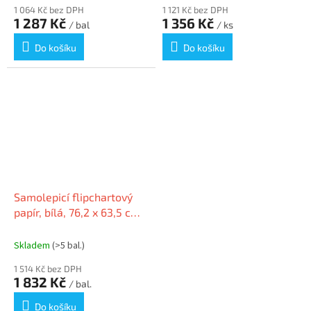
1 064 Kč bez DPH
1 121 Kč bez DPH
1 287 Kč
1 356 Kč
/ bal
/ ks
Do košíku
Do košíku
Samolepicí flipchartový
papír, bílá, 76,2 x 63,5 cm,
2x 30 listů, STICK N 21509
Skladem
(>5 bal.)
1 514 Kč bez DPH
1 832 Kč
/ bal.
Do košíku