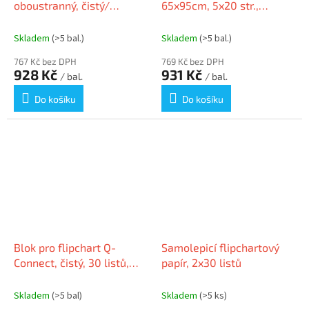
oboustranný, čistý/
65x95cm, 5x20 str.,
čtverečkovaný, 58 x 81 cm,
VICTORIA
50 listů, NOBO 1915659
Skladem
(>5 bal.)
Skladem
(>5 bal.)
767 Kč bez DPH
769 Kč bez DPH
928 Kč
931 Kč
/ bal.
/ bal.
Do košíku
Do košíku
Blok pro flipchart Q-
Samolepicí flipchartový
Connect, čistý, 30 listů,
papír, 2x30 listů
2ks
Skladem
(>5 bal)
Skladem
(>5 ks)