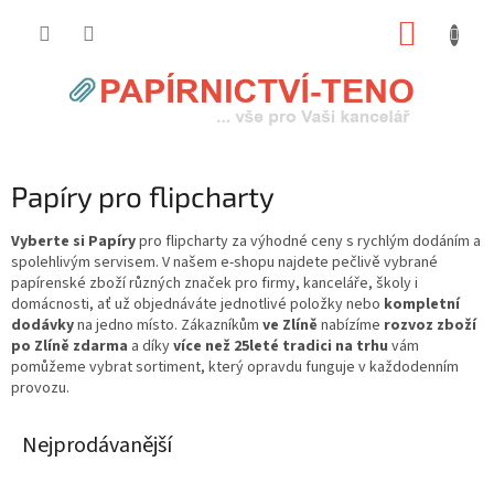
Přejít
NÁKUP
na
obsah
KOŠÍK
Papíry pro flipcharty
Vyberte si Papíry
pro flipcharty za výhodné ceny s rychlým dodáním a
spolehlivým servisem. V našem e-shopu najdete pečlivě vybrané
papírenské zboží různých značek pro firmy, kanceláře, školy i
domácnosti, ať už objednáváte jednotlivé položky nebo
kompletní
dodávky
na jedno místo. Zákazníkům
ve Zlíně
nabízíme
rozvoz zboží
po Zlíně zdarma
a díky
více než 25leté tradici na trhu
vám
pomůžeme vybrat sortiment, který opravdu funguje v každodenním
provozu.
Nejprodávanější