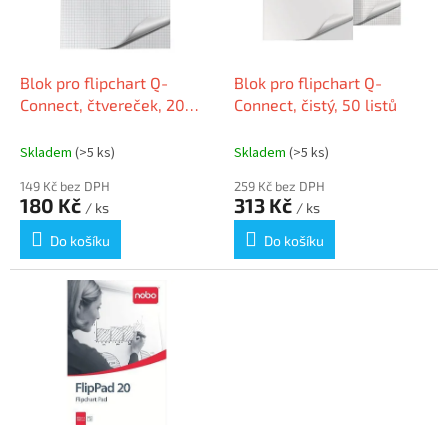
k
p
t
r
ů
o
d
Blok pro flipchart Q-
Blok pro flipchart Q-
u
Connect, čtvereček, 20
Connect, čistý, 50 listů
k
listů
t
Skladem
(>5 ks)
Skladem
(>5 ks)
ů
149 Kč bez DPH
259 Kč bez DPH
180 Kč
313 Kč
/ ks
/ ks
Do košíku
Do košíku