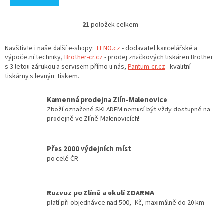
21
položek celkem
O
v
l
Navštivte i naše další e-shopy:
TENO.cz
- dodavatel kancelářské a
á
výpočetní techniky,
Brother-cr.cz
- prodej značkových tiskáren Brother
d
s 3 letou zárukou a servisem přímo u nás,
Pantum-cr.cz
- kvalitní
a
tiskárny s levným tiskem.
c
í
Kamenná prodejna Zlín-Malenovice
p
Zboží označené SKLADEM nemusí být vždy dostupné na
r
prodejně ve Zlíně-Malenovicích!
v
k
y
Přes 2000 výdejních míst
v
po celé ČR
ý
p
i
s
Rozvoz po Zlíně a okolí ZDARMA
u
platí při objednávce nad 500,- Kč, maximálně do 20 km