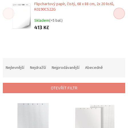
Flipchartový papír, čistý, 68 x 88 cm, 2x 20 listů,
K0190CS22G
Skladem
(>5 bal.)
413 Kč
Ř
a
Nejlevnější
Nejdražší
Nejprodávanější
Abecedně
z
e
n
OTEVŘÍT FILTR
í
p
V
r
ý
o
p
d
i
u
s