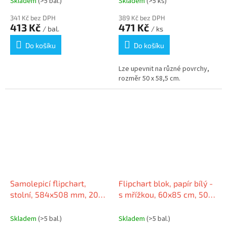
Skladem
(>5 bal.)
Skladem
(>5 ks)
341 Kč bez DPH
389 Kč bez DPH
413 Kč
471 Kč
/ bal.
/ ks
Do košíku
Do košíku
Lze upevnit na různé povrchy,
rozměr 50 x 58,5 cm.
Samolepicí flipchart,
Flipchart blok, papír bílý -
stolní, 584x508 mm, 20
s mřížkou, 60x85 cm, 50
listů, STICK N 21794
listů, ESSELTE
Skladem
(>5 bal.)
Skladem
(>5 bal.)