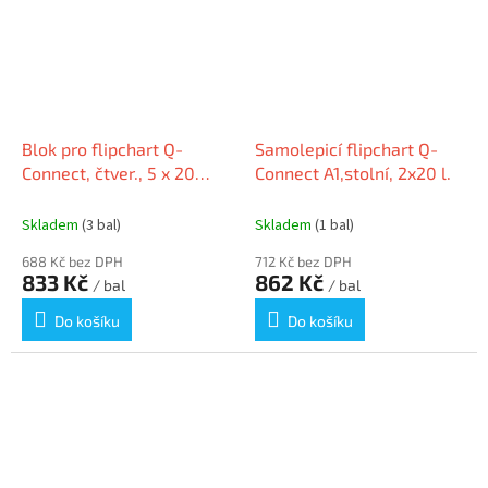
Blok pro flipchart Q-
Samolepicí flipchart Q-
Connect, čtver., 5 x 20
Connect A1,stolní, 2x20 l.
listů
Skladem
(3 bal)
Skladem
(1 bal)
688 Kč bez DPH
712 Kč bez DPH
833 Kč
862 Kč
/ bal
/ bal
Do košíku
Do košíku