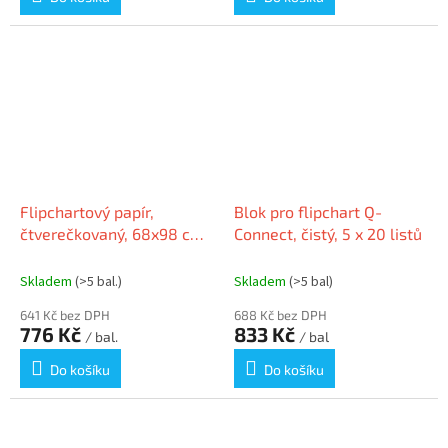
Flipchartový papír,
Blok pro flipchart Q-
čtverečkovaný, 68x98 cm,
Connect, čistý, 5 x 20 listů
5x20 listů, SIGEL
Skladem
(>5 bal.)
Skladem
(>5 bal)
641 Kč bez DPH
688 Kč bez DPH
776 Kč
833 Kč
/ bal.
/ bal
Do košíku
Do košíku