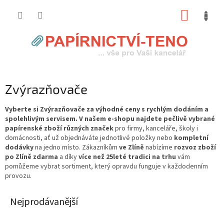
Přejít
NÁKUP
na
obsah
KOŠÍK
Zvýrazňovače
Vyberte si Zvýrazňovače za výhodné ceny s rychlým dodáním a
spolehlivým servisem. V našem e-shopu najdete pečlivě vybrané
papírenské zboží různých značek
pro firmy, kanceláře, školy i
domácnosti, ať už objednáváte jednotlivé položky nebo
kompletní
dodávky
na jedno místo. Zákazníkům
ve Zlíně
nabízíme
rozvoz zboží
po Zlíně zdarma
a díky
více než 25leté tradici na trhu
vám
pomůžeme vybrat sortiment, který opravdu funguje v každodenním
provozu.
Nejprodávanější