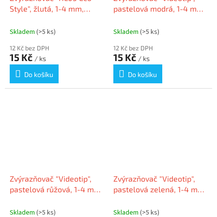
Style", žlutá, 1-4 mm,
pastelová modrá, 1-4 mm,
FLEXOFFICE FO-HL05/ECO
ICO
Skladem
(>5 ks)
Skladem
(>5 ks)
12 Kč bez DPH
12 Kč bez DPH
15 Kč
15 Kč
/ ks
/ ks
Do košíku
Do košíku
Zvýrazňovač "Videotip",
Zvýrazňovač "Videotip",
pastelová růžová, 1-4 mm,
pastelová zelená, 1-4 mm,
ICO
ICO
Skladem
(>5 ks)
Skladem
(>5 ks)