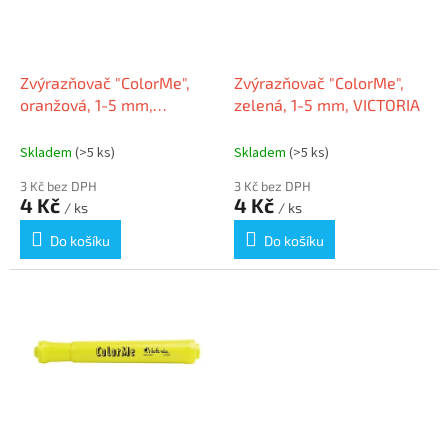
k
p
t
r
ů
o
d
Zvýrazňovač "ColorMe",
Zvýrazňovač "ColorMe",
u
oranžová, 1-5 mm,
zelená, 1-5 mm, VICTORIA
k
VICTORIA
t
Skladem
(>5 ks)
Skladem
(>5 ks)
ů
3 Kč bez DPH
3 Kč bez DPH
4 Kč
4 Kč
/ ks
/ ks
Do košíku
Do košíku