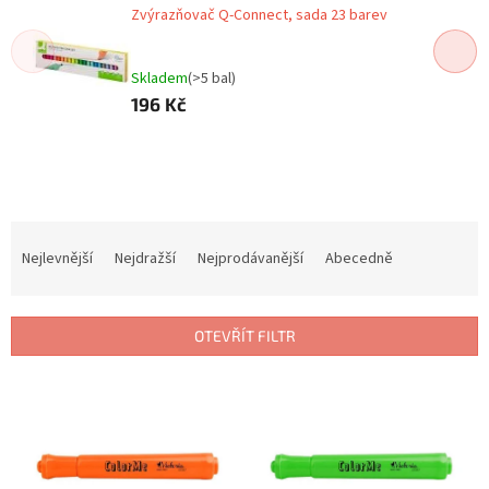
Zvýrazňovač Q-Connect, sada 23 barev
Skladem
(>5 bal)
196 Kč
Ř
a
Nejlevnější
Nejdražší
Nejprodávanější
Abecedně
z
e
n
OTEVŘÍT FILTR
í
p
V
r
ý
o
p
d
i
u
s