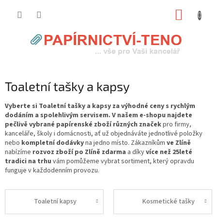
Přejít
NÁKUP
na
obsah
KOŠÍK
Toaletní tašky a kapsy
Vyberte si Toaletní tašky a kapsy za výhodné ceny s rychlým
dodáním a spolehlivým servisem. V našem e-shopu najdete
pečlivě vybrané papírenské zboží různých značek
pro firmy,
kanceláře, školy i domácnosti, ať už objednáváte jednotlivé položky
nebo
kompletní dodávky
na jedno místo. Zákazníkům
ve Zlíně
nabízíme
rozvoz zboží po Zlíně zdarma
a díky
více než 25leté
tradici na trhu
vám pomůžeme vybrat sortiment, který opravdu
funguje v každodenním provozu.
Toaletní kapsy
Kosmetické tašky