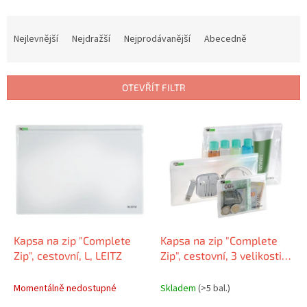
Ř
a
Nejlevnější
Nejdražší
Nejprodávanější
Abecedně
z
e
n
OTEVŘÍT FILTR
í
p
V
r
ý
o
p
d
i
u
s
k
p
t
r
ů
o
d
Kapsa na zip "Complete
Kapsa na zip "Complete
u
Zip", cestovní, L, LEITZ
Zip", cestovní, 3 velikosti,
k
LEITZ
t
Momentálně nedostupné
Skladem
(>5 bal.)
ů