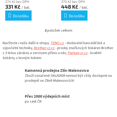
274 Kč bez DPH
370 Kč bez DPH
331 Kč
448 Kč
/ bal.
/ bal.
Do košíku
Do košíku
2
položek celkem
O
v
l
Navštivte i naše další e-shopy:
TENO.cz
- dodavatel kancelářské a
á
výpočetní techniky,
Brother-cr.cz
- prodej značkových tiskáren Brother
d
s 3 letou zárukou a servisem přímo u nás,
Pantum-cr.cz
- kvalitní
a
tiskárny s levným tiskem.
c
í
Kamenná prodejna Zlín-Malenovice
p
Zboží označené SKLADEM nemusí být vždy dostupné na
r
prodejně ve Zlíně-Malenovicích!
v
k
y
Přes 2000 výdejních míst
v
po celé ČR
ý
p
i
s