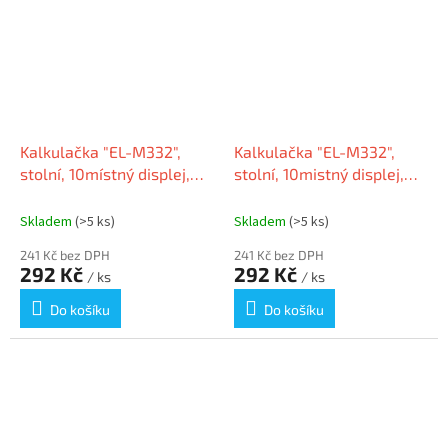
Kalkulačka "EL-M332",
Kalkulačka "EL-M332",
stolní, 10místný displej,
stolní, 10mistný displej,
modrá, SHARP
růžová, SHARP
Skladem
(>5 ks)
Skladem
(>5 ks)
241 Kč bez DPH
241 Kč bez DPH
292 Kč
292 Kč
/ ks
/ ks
Do košíku
Do košíku