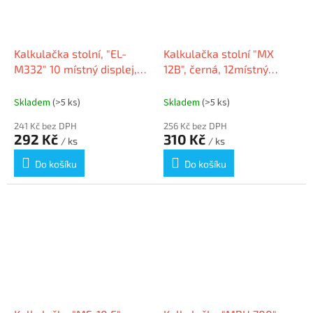
Kalkulačka stolní, "EL-
Kalkulačka stolní "MX
M332" 10 místný displej,
12B", černá, 12místný
SHARP
displej, CASIO MX 12 B
Skladem
(>5 ks)
Skladem
(>5 ks)
241 Kč bez DPH
256 Kč bez DPH
292 Kč
310 Kč
/ ks
/ ks
Do košíku
Do košíku