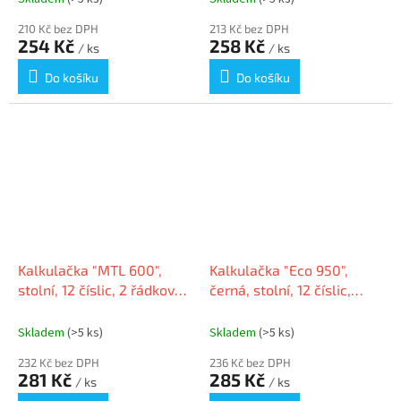
210 Kč bez DPH
213 Kč bez DPH
254 Kč
258 Kč
/ ks
/ ks
Do košíku
Do košíku
Kalkulačka "MTL 600",
Kalkulačka "Eco 950",
stolní, 12 číslic, 2 řádkový
černá, stolní, 12 číslic,
displej, MAUL 7269090
MAUL 7268990
Skladem
(>5 ks)
Skladem
(>5 ks)
232 Kč bez DPH
236 Kč bez DPH
281 Kč
285 Kč
/ ks
/ ks