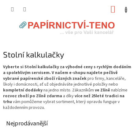
Přejít
NÁKUP
na
obsah
KOŠÍK
Stolní kalkulačky
Vyberte si Stolní kalkulačky za výhodné ceny s rychlým dodáním
a spolehlivým servisem. V našem e-shopu najdete pečlivě
vybrané papírenské zboží různých značek
pro firmy, kanceláře,
školy i domácnosti, ať už objednáváte jednotlivé položky nebo
kompletní dodávky
na jedno místo. Zákazníkům
ve Zlíně
nabízíme
rozvoz zboží po Zlíně zdarma
a díky
více než 25leté tradici na
trhu
vám pomůžeme vybrat sortiment, který opravdu funguje v
každodenním provozu.
Nejprodávanější