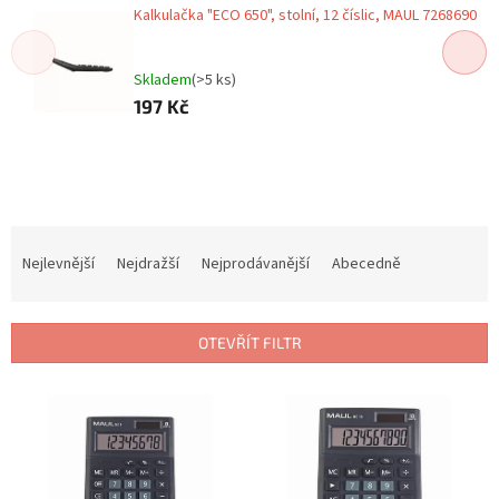
Kalkulačka "ECO 650", stolní, 12 číslic, MAUL 7268690
Skladem
(>5 ks)
197 Kč
Ř
a
Nejlevnější
Nejdražší
Nejprodávanější
Abecedně
z
e
n
OTEVŘÍT FILTR
í
p
V
r
ý
o
p
d
i
u
s