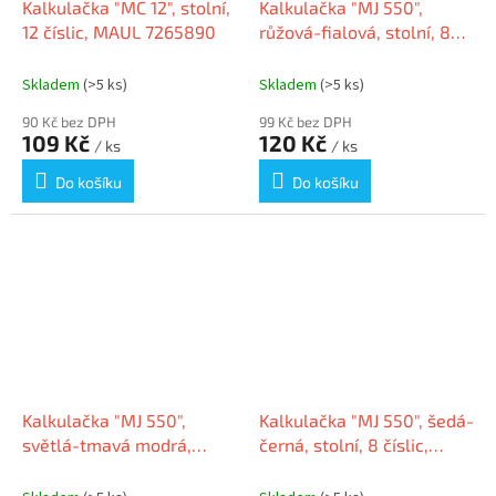
Kalkulačka "MC 12", stolní,
Kalkulačka "MJ 550",
12 číslic, MAUL 7265890
růžová-fialová, stolní, 8
číslic, MAUL 7263422
Skladem
(>5 ks)
Skladem
(>5 ks)
90 Kč bez DPH
99 Kč bez DPH
109 Kč
120 Kč
/ ks
/ ks
Do košíku
Do košíku
Kalkulačka "MJ 550",
Kalkulačka "MJ 550", šedá-
světlá-tmavá modrá,
černá, stolní, 8 číslic,
stolní, 8 číslic, MAUL
MAUL 7263490
7263434