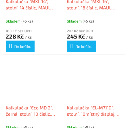
Kalkulačka "MXL 14",
Kalkulačka "MXL 16",
stolní, 14 číslic, MAUL
stolní, 16 číslic, MAUL
7267490
7267890
Skladem
(>5 ks)
Skladem
(>5 ks)
188 Kč bez DPH
202 Kč bez DPH
228 Kč
245 Kč
/ ks
/ ks
Do košíku
Do košíku
Kalkulačka "Eco MD 2",
Kalkulačka "EL-M711G",
černá, stolní, 10 číslic,
stolní, 10místný displej,
MAUL 7275290
SHARP
Skladem
(>5 ks)
Skladem
(>5 ks)