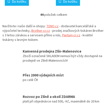
Do košíku
Do košíku
44
položek celkem
O
v
l
Navštivte i naše další e-shopy:
TENO.cz
- dodavatel kancelářské a
á
výpočetní techniky,
Brother-cr.cz
- prodej značkových tiskáren Brother
d
s 3 letou zárukou a servisem přímo u nás,
Pantum-cr.cz
- kvalitní
a
tiskárny s levným tiskem.
c
í
Kamenná prodejna Zlín-Malenovice
p
Zboží označené SKLADEM nemusí být vždy dostupné na
r
prodejně ve Zlíně-Malenovicích!
v
k
y
Přes 2000 výdejních míst
v
po celé ČR
ý
p
i
s
Rozvoz po Zlíně a okolí ZDARMA
u
platí při objednávce nad 500,- Kč, maximálně do 20 km