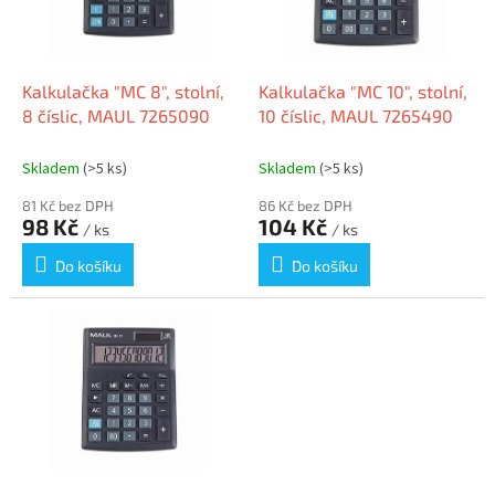
k
p
t
r
ů
o
d
Kalkulačka "MC 8", stolní,
Kalkulačka "MC 10", stolní,
u
8 číslic, MAUL 7265090
10 číslic, MAUL 7265490
k
t
Skladem
(>5 ks)
Skladem
(>5 ks)
ů
81 Kč bez DPH
86 Kč bez DPH
98 Kč
104 Kč
/ ks
/ ks
Do košíku
Do košíku