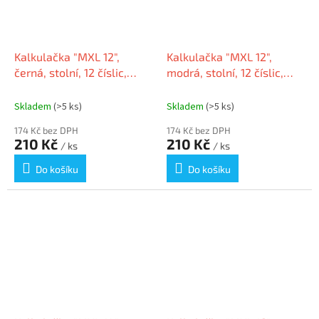
Kalkulačka "MXL 12",
Kalkulačka "MXL 12",
černá, stolní, 12 číslic,
modrá, stolní, 12 číslic,
MAUL 7267090
MAUL 7267034
Skladem
(>5 ks)
Skladem
(>5 ks)
174 Kč bez DPH
174 Kč bez DPH
210 Kč
210 Kč
/ ks
/ ks
Do košíku
Do košíku