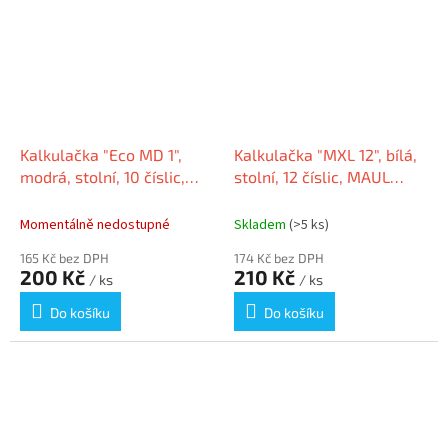
Kalkulačka "Eco MD 1",
Kalkulačka "MXL 12", bílá,
modrá, stolní, 10 číslic,
stolní, 12 číslic, MAUL
MAUL 7275034
7267002
Momentálně nedostupné
Skladem
(>5 ks)
165 Kč bez DPH
174 Kč bez DPH
200 Kč
210 Kč
/ ks
/ ks
Do košíku
Do košíku