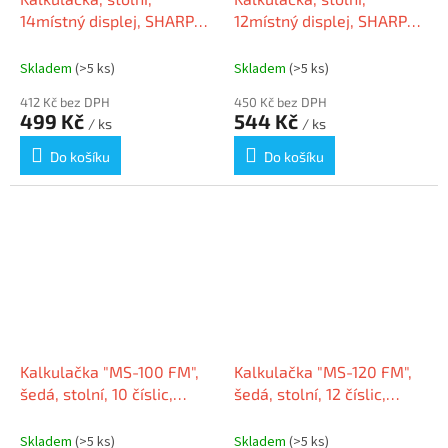
14místný displej, SHARP
12místný displej, SHARP
"EL-145TBL"
"EL-337"
Skladem
(>5 ks)
Skladem
(>5 ks)
412 Kč bez DPH
450 Kč bez DPH
499 Kč
544 Kč
/ ks
/ ks
Do košíku
Do košíku
Kalkulačka "MS-100 FM",
Kalkulačka "MS-120 FM",
šedá, stolní, 10 číslic,
šedá, stolní, 12 číslic,
CASIO
CASIO
Skladem
(>5 ks)
Skladem
(>5 ks)