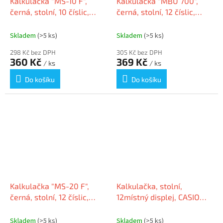
Kalkulačka "MS-10 F",
Kalkulačka "MBU 700",
černá, stolní, 10 číslic,
černá, stolní, 12 číslic,
CASIO
MAUL 7269890
Skladem
(>5 ks)
Skladem
(>5 ks)
298 Kč bez DPH
305 Kč bez DPH
360 Kč
369 Kč
/ ks
/ ks
Do košíku
Do košíku
Kalkulačka "MS-20 F",
Kalkulačka, stolní,
černá, stolní, 12 číslic,
12místný displej, CASIO
CASIO
"MJ-120D PLUS"
Skladem
(>5 ks)
Skladem
(>5 ks)