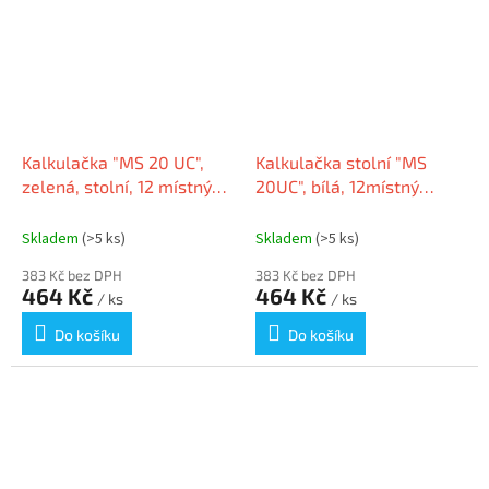
Kalkulačka "MS 20 UC",
Kalkulačka stolní "MS
zelená, stolní, 12 místný
20UC", bílá, 12místný
displej, CASIO
displej, CASIO MS 20 UC
WE
Skladem
(>5 ks)
Skladem
(>5 ks)
383 Kč bez DPH
383 Kč bez DPH
464 Kč
464 Kč
/ ks
/ ks
Do košíku
Do košíku