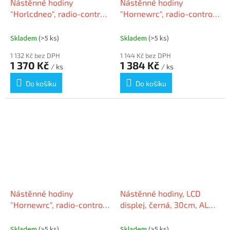
Nástěnné hodiny
Nástěnné hodiny
"Horlcdneo", radio-control,
"Hornewrc", radio-control,
LCD displej, 22x20 cm,
30 cm, ALBA, černé
ALBA, stříbrné
Skladem
(>5 ks)
Skladem
(>5 ks)
1 132 Kč bez DPH
1 144 Kč bez DPH
1 370 Kč
1 384 Kč
/ ks
/ ks
Do košíku
Do košíku
Nástěnné hodiny
Nástěnné hodiny, LCD
"Hornewrc", radio-control,
displej, černá, 30cm, ALBA
30 cm, ALBA, stříbrné
"Horled"
Skladem
(>5 ks)
Skladem
(>5 ks)