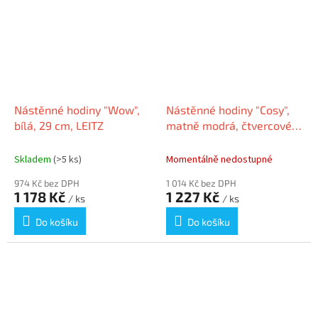
Nástěnné hodiny "Wow",
Nástěnné hodiny "Cosy",
bílá, 29 cm, LEITZ
matně modrá, čtvercové,
30x30 cm, LEITZ
Skladem
(>5 ks)
Momentálně nedostupné
974 Kč bez DPH
1 014 Kč bez DPH
1 178 Kč
1 227 Kč
/ ks
/ ks
Do košíku
Do košíku