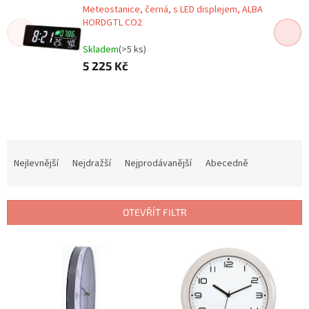
Meteostanice, černá, s LED displejem, ALBA
HORDGTL CO2
Skladem
(>5 ks)
5 225 Kč
Ř
a
Nejlevnější
Nejdražší
Nejprodávanější
Abecedně
z
e
n
OTEVŘÍT FILTR
í
p
V
r
ý
o
p
d
i
u
s