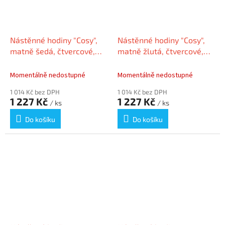
Nástěnné hodiny "Cosy",
Nástěnné hodiny "Cosy",
matně šedá, čtvercové,
matně žlutá, čtvercové,
30x30 cm, LEITZ
30x30 cm, LEITZ
Momentálně nedostupné
Momentálně nedostupné
1 014 Kč bez DPH
1 014 Kč bez DPH
1 227 Kč
1 227 Kč
/ ks
/ ks
Do košíku
Do košíku