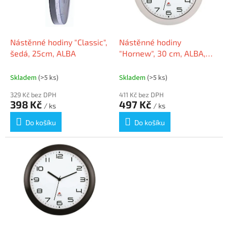
k
p
t
r
ů
o
d
Nástěnné hodiny "Classic",
Nástěnné hodiny
u
šedá, 25cm, ALBA
"Hornew", 30 cm, ALBA,
k
bílá barva
t
Skladem
(>5 ks)
Skladem
(>5 ks)
ů
329 Kč bez DPH
411 Kč bez DPH
398 Kč
497 Kč
/ ks
/ ks
Do košíku
Do košíku