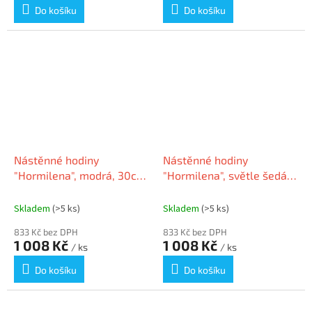
Do košíku
Do košíku
Nástěnné hodiny
Nástěnné hodiny
"Hormilena", modrá, 30cm,
"Hormilena", světle šedá,
ALBA
30cm, ALBA
Skladem
(>5 ks)
Skladem
(>5 ks)
833 Kč bez DPH
833 Kč bez DPH
1 008 Kč
1 008 Kč
/ ks
/ ks
Do košíku
Do košíku