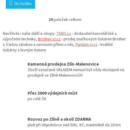
Do košíku
19
položek celkem
O
v
l
Navštivte i naše další e-shopy:
TENO.cz
- dodavatel kancelářské a
á
výpočetní techniky,
Brother-cr.cz
- prodej značkových tiskáren Brother
d
s 3 letou zárukou a servisem přímo u nás,
Pantum-cr.cz
- kvalitní
a
tiskárny s levným tiskem.
c
í
Kamenná prodejna Zlín-Malenovice
p
Zboží označené SKLADEM nemusí být vždy dostupné na
r
prodejně ve Zlíně-Malenovicích!
v
k
y
Přes 2000 výdejních míst
v
po celé ČR
ý
p
i
s
Rozvoz po Zlíně a okolí ZDARMA
u
platí při objednávce nad 500,- Kč, maximálně do 20 km