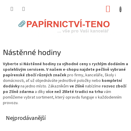
Přejít
NÁKUP
na
obsah
KOŠÍK
Nástěnné hodiny
Vyberte si Nástěnné hodiny za výhodné ceny s rychlým dodáním a
spolehlivým servisem. V našem e-shopu najdete pečlivě vybrané
papírenské zboží různých značek
pro firmy, kanceláře, školy i
domácnosti, ať už objednáváte jednotlivé položky nebo
kompletní
dodávky
na jedno místo. Zákazníkům
ve Zlíně
nabízíme
rozvoz zboží
po Zlíně zdarma
a díky
více než 25leté tradici na trhu
vám
pomůžeme vybrat sortiment, který opravdu funguje v každodenním
provozu.
Nejprodávanější