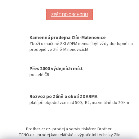
ZPĚT DO OBCHODU
Kamenná prodejna Zlín-Malenovice
Zboží označené SKLADEM nemusí být vždy dostupné na
prodejně ve Zlíně-Malenovicích!
Přes 2000 výdejních míst
po celé ČR
Rozvoz po Zlíně a okolí ZDARMA
platí při objednávce nad 500,- Kč, maximálně do 20 km
Z
á
Brother-cr.cz- prodej a servis tiskáren Brother
p
TENO.cz - prodej kancelářské a výpočetní techniky Zlín