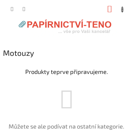
Přejít
NÁKUP
na
obsah
KOŠÍK
Motouzy
Produkty teprve připravujeme.
Můžete se ale podívat na ostatní kategorie.