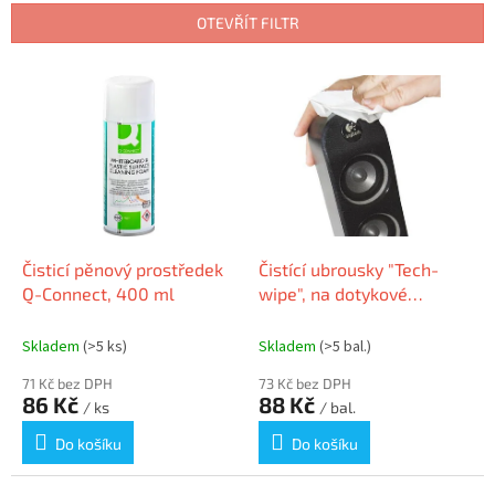
n
OTEVŘÍT FILTR
í
p
V
r
ý
o
p
d
i
u
s
k
p
t
r
ů
o
d
Čisticí pěnový prostředek
Čistící ubrousky "Tech-
u
Q-Connect, 400 ml
wipe", na dotykové
k
obrazovky, bez alkoholu,
t
vlhčené, 25 ks, AF
Skladem
(>5 ks)
Skladem
(>5 bal.)
ů
71 Kč bez DPH
73 Kč bez DPH
86 Kč
88 Kč
/ ks
/ bal.
Do košíku
Do košíku