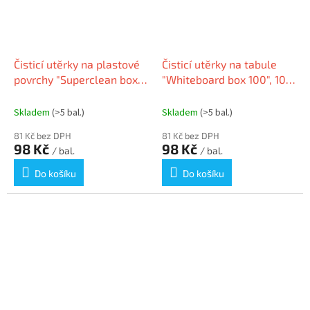
Čisticí utěrky na plastové
Čisticí utěrky na tabule
povrchy "Superclean box
"Whiteboard box 100", 100
100", 100 ks, DURABLE
ks, DURABLE 575902
570802
Skladem
(>5 bal.)
Skladem
(>5 bal.)
81 Kč bez DPH
81 Kč bez DPH
98 Kč
98 Kč
/ bal.
/ bal.
Do košíku
Do košíku