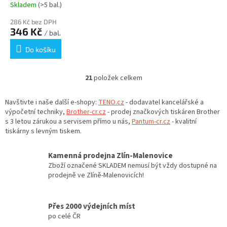
583400
Skladem
(>5 bal.)
286 Kč bez DPH
346 Kč
/ bal.
Do košíku
21
položek celkem
O
v
l
Navštivte i naše další e-shopy:
TENO.cz
- dodavatel kancelářské a
á
výpočetní techniky,
Brother-cr.cz
- prodej značkových tiskáren Brother
d
s 3 letou zárukou a servisem přímo u nás,
Pantum-cr.cz
- kvalitní
a
tiskárny s levným tiskem.
c
í
Kamenná prodejna Zlín-Malenovice
p
Zboží označené SKLADEM nemusí být vždy dostupné na
r
prodejně ve Zlíně-Malenovicích!
v
k
y
Přes 2000 výdejních míst
v
po celé ČR
ý
p