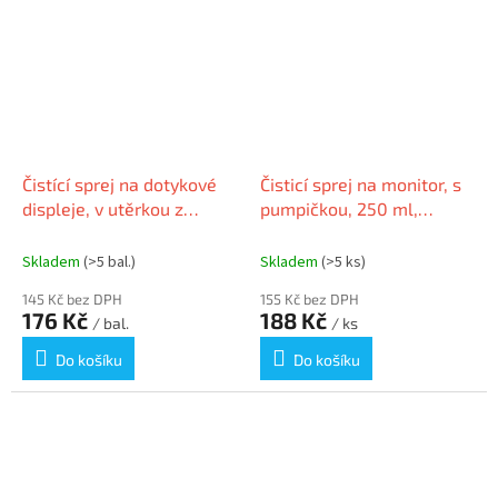
Čistící sprej na dotykové
Čisticí sprej na monitor, s
displeje, v utěrkou z
pumpičkou, 250 ml,
mikrovlákna, 20 ml, AF
ESSELTE
"Multi Screen-Clene"
Skladem
(>5 bal.)
Skladem
(>5 ks)
145 Kč bez DPH
155 Kč bez DPH
176 Kč
188 Kč
/ bal.
/ ks
Do košíku
Do košíku