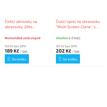
Čistící ubrousky na
Čistící sprej na obrazovku
obrazovky, 20ks
"Multi Screen-Clene", s
vlhké/suché, AF "Screen-
mikrohadříkem a
Clene Duo"
rozprašovačem, 200 ml,
Momentálně nedostupné
Skladem
(>5 bal.)
AF
156 Kč bez DPH
167 Kč bez DPH
189 Kč
202 Kč
/ bal.
/ bal.
Do košíku
Do košíku