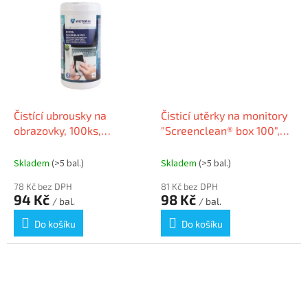
Čistící ubrousky na
Čisticí utěrky na monitory
obrazovky, 100ks,
"Screenclean® box 100",
VICTORIA
100 ks, DURABLE 573602
Skladem
(>5 bal.)
Skladem
(>5 bal.)
78 Kč bez DPH
81 Kč bez DPH
94 Kč
98 Kč
/ bal.
/ bal.
Do košíku
Do košíku