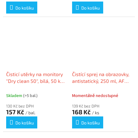
Do košíku
Do košíku
Čisticí utěrky na monitory
Čistící sprej na obrazovky,
"Dry clean 50", bílá, 50 ks,
antistatický, 250 ml, AF
DURABLE 573402
"Screen-clene"
Skladem
(>5 bal.)
Momentálně nedostupné
130 Kč bez DPH
139 Kč bez DPH
157 Kč
168 Kč
/ bal.
/ ks
Do košíku
Do košíku