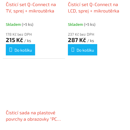
Čisticí set Q-Connect na
Čisticí set Q-Connect na
TV, sprej + mikroutěrka
LCD, sprej + mikroutěrka
Skladem
(>5 ks)
Skladem
(>5 ks)
178 Kč bez DPH
237 Kč bez DPH
215 Kč
287 Kč
/ ks
/ ks
Do košíku
Do košíku
Čisticí sada na plastové
povrchy a obrazovky "PC
CLEANING KIT", DURABLE