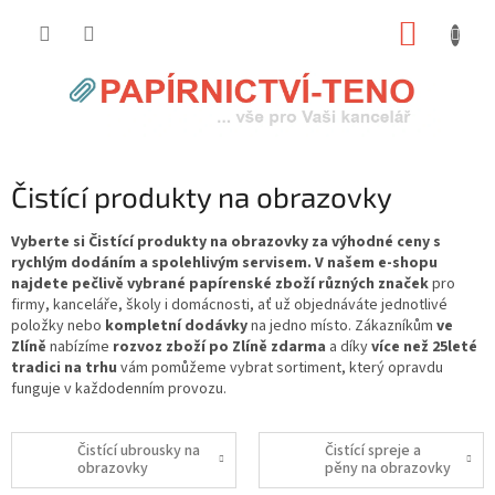
Přejít
NÁKUP
na
obsah
KOŠÍK
Čistící produkty na obrazovky
Vyberte si Čistící produkty na obrazovky za výhodné ceny s
rychlým dodáním a spolehlivým servisem. V našem e-shopu
najdete pečlivě vybrané papírenské zboží různých značek
pro
firmy, kanceláře, školy i domácnosti, ať už objednáváte jednotlivé
položky nebo
kompletní dodávky
na jedno místo. Zákazníkům
ve
Zlíně
nabízíme
rozvoz zboží po Zlíně zdarma
a díky
více než 25leté
tradici na trhu
vám pomůžeme vybrat sortiment, který opravdu
funguje v každodenním provozu.
Čistící ubrousky na
Čistící spreje a
obrazovky
pěny na obrazovky