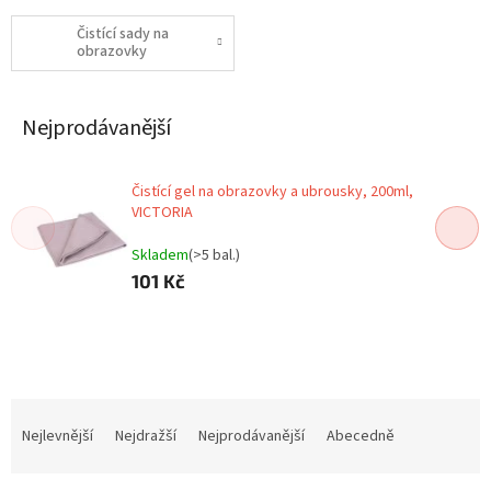
Čistící sady na
obrazovky
Nejprodávanější
Čistící gel na obrazovky a ubrousky, 200ml,
VICTORIA
Skladem
(>5 bal.)
101 Kč
Ř
a
Nejlevnější
Nejdražší
Nejprodávanější
Abecedně
z
e