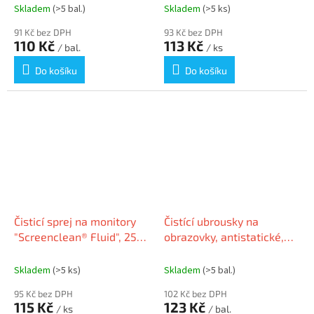
Skladem
(>5 bal.)
Skladem
(>5 ks)
91 Kč bez DPH
93 Kč bez DPH
110 Kč
113 Kč
/ bal.
/ ks
Do košíku
Do košíku
Čisticí sprej na monitory
Čistící ubrousky na
"Screenclean® Fluid", 250
obrazovky, antistatické,
ml, DURABLE 578219
100ks, AF "Screen-Clene"
Skladem
(>5 ks)
Skladem
(>5 bal.)
95 Kč bez DPH
102 Kč bez DPH
115 Kč
123 Kč
/ ks
/ bal.