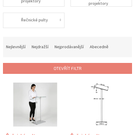
projektory
projektory
Řečnické pulty
Ř
a
Nejlevnější
Nejdražší
Nejprodávanější
Abecedně
z
e
n
OTEVŘÍT FILTR
í
p
V
r
ý
o
p
d
i
u
s
k
p
t
r
ů
o