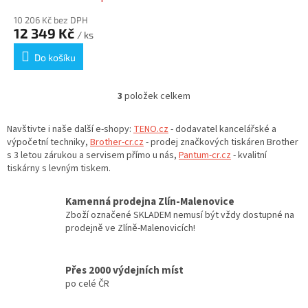
10 206 Kč bez DPH
12 349 Kč
/ ks
Do košíku
3
položek celkem
O
v
l
Navštivte i naše další e-shopy:
TENO.cz
- dodavatel kancelářské a
á
výpočetní techniky,
Brother-cr.cz
- prodej značkových tiskáren Brother
d
s 3 letou zárukou a servisem přímo u nás,
Pantum-cr.cz
- kvalitní
a
tiskárny s levným tiskem.
c
í
Kamenná prodejna Zlín-Malenovice
p
Zboží označené SKLADEM nemusí být vždy dostupné na
r
prodejně ve Zlíně-Malenovicích!
v
k
y
Přes 2000 výdejních míst
v
po celé ČR
ý
p