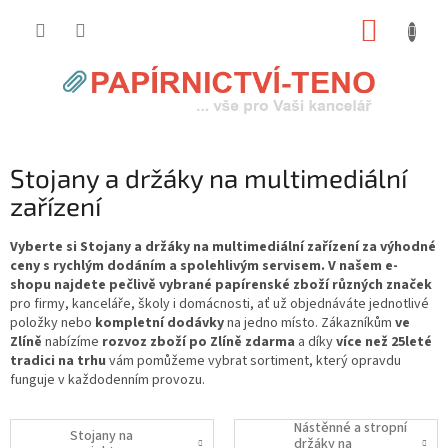
Přejít
NÁKUP
na
obsah
KOŠÍK
Stojany a držáky na multimediální
zařízení
Vyberte si Stojany a držáky na multimediální zařízení za výhodné
ceny s rychlým dodáním a spolehlivým servisem. V našem e-
shopu najdete pečlivě vybrané papírenské zboží různých značek
pro firmy, kanceláře, školy i domácnosti, ať už objednáváte jednotlivé
položky nebo
kompletní dodávky
na jedno místo. Zákazníkům
ve
Zlíně
nabízíme
rozvoz zboží po Zlíně zdarma
a díky
více než 25leté
tradici na trhu
vám pomůžeme vybrat sortiment, který opravdu
funguje v každodenním provozu.
Nástěnné a stropní
Stojany na
držáky na