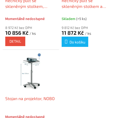
d
Řečnický pult se
Řečnický pult se
u
skleněným stolkem,
skleněným stolkem a
k
stříbrná základna, 111 cm,
čelním panelem, stříbrná
t
COLOP RC3245
základna, 111 cm, COLOP
Momentálně nedostupné
Skladem
(>5 ks)
ů
RC3246
8 972 Kč bez DPH
9 812 Kč bez DPH
10 856 Kč
11 872 Kč
/ ks
/ ks
DETAIL
Do košíku
Stojan na projektor, NOBO
Momentálně nedostupné