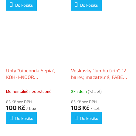
Do košíku
Do košíku
Uhly "Gioconda Sepia",
Voskovky "Jumbo Grip", 12
KOH-I-NOOR
barev, mazatelné, FABER-
4377011006PK
CASTELL
Momentálně nedostupné
Skladem
(>5 set)
83 Kč bez DPH
85 Kč bez DPH
100 Kč
103 Kč
/ box
/ set
Do košíku
Do košíku