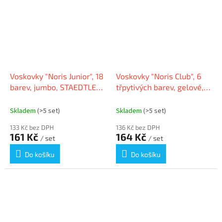
Voskovky "Noris Junior", 18
Voskovky "Noris Club", 6
barev, jumbo, STAEDTLER
třpytivých barev, gelové,
224 C18
STAEDTLER
Skladem
(>5 set)
Skladem
(>5 set)
133 Kč bez DPH
136 Kč bez DPH
161 Kč
164 Kč
/ set
/ set
Do košíku
Do košíku