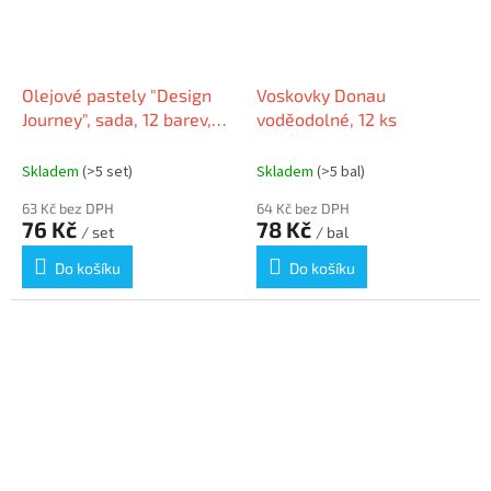
Olejové pastely "Design
Voskovky Donau
Journey", sada, 12 barev,
voděodolné, 12 ks
STAEDTLER
Skladem
(>5 set)
Skladem
(>5 bal)
63 Kč bez DPH
64 Kč bez DPH
76 Kč
78 Kč
/ set
/ bal
Do košíku
Do košíku