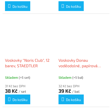
Do košíku
Do košíku
Voskovky "Noris Club", 12
Voskovky Donau
barev, STAEDTLER
voděodolné, papírová
krabička,12 ks
Skladem
(>5 set)
Skladem
(>5 bal)
31 Kč bez DPH
32 Kč bez DPH
38 Kč
39 Kč
/ set
/ bal
Do košíku
Do košíku