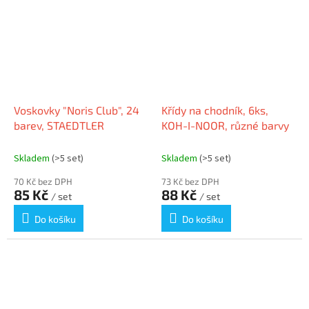
Voskovky "Noris Club", 24
Křídy na chodník, 6ks,
barev, STAEDTLER
KOH-I-NOOR, různé barvy
Skladem
(>5 set)
Skladem
(>5 set)
70 Kč bez DPH
73 Kč bez DPH
85 Kč
88 Kč
/ set
/ set
Do košíku
Do košíku