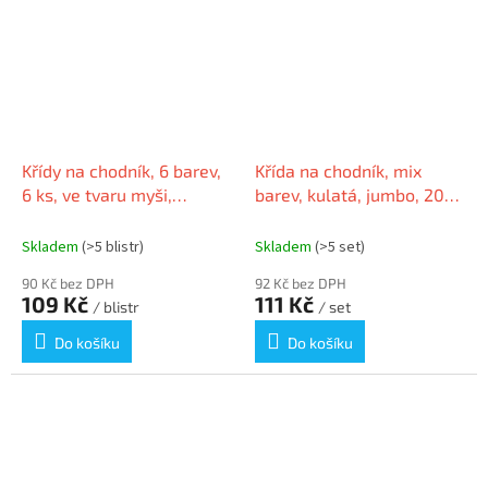
Křídy na chodník, 6 barev,
Křída na chodník, mix
6 ks, ve tvaru myši,
barev, kulatá, jumbo, 20
EBERHARD FABER 526561
ks, APLI
Skladem
(>5 blistr)
Skladem
(>5 set)
90 Kč bez DPH
92 Kč bez DPH
109 Kč
111 Kč
/ blistr
/ set
Do košíku
Do košíku