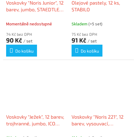
Voskovky "Noris Junior", 12
Olejové pastely, 12 ks,
barev, jumbo, STAEDTLER
STABILO
224 C12
Momentálně nedostupné
Skladem
(>5 set)
74 Kč bez DPH
75 Kč bez DPH
90 Kč
91 Kč
/ set
/ set
Do košíku
Do košíku
Voskovky "Ježek", 12 barev,
Voskovky "Noris 221", 12
trojhranné, jumbo, ICO
barev, vysouvací,
7220100000
STAEDTLER 221 NWP12