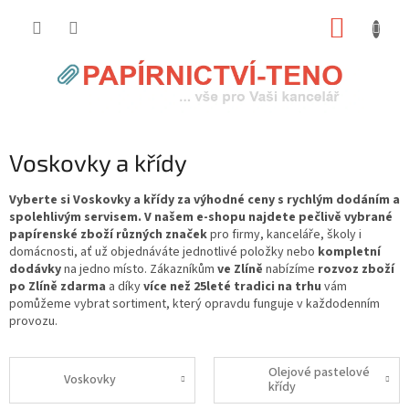
Přejít
NÁKUP
na
obsah
KOŠÍK
Voskovky a křídy
Vyberte si Voskovky a křídy za výhodné ceny s rychlým dodáním a
spolehlivým servisem. V našem e-shopu najdete pečlivě vybrané
papírenské zboží různých značek
pro firmy, kanceláře, školy i
domácnosti, ať už objednáváte jednotlivé položky nebo
kompletní
dodávky
na jedno místo. Zákazníkům
ve Zlíně
nabízíme
rozvoz zboží
po Zlíně zdarma
a díky
více než 25leté tradici na trhu
vám
pomůžeme vybrat sortiment, který opravdu funguje v každodenním
provozu.
Olejové pastelové
Voskovky
křídy