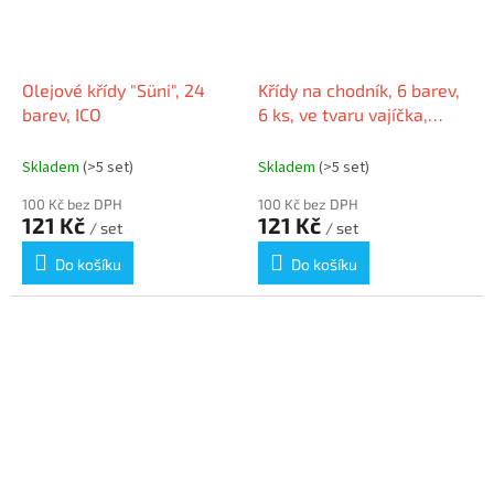
Olejové křídy "Süni", 24
Křídy na chodník, 6 barev,
barev, ICO
6 ks, ve tvaru vajíčka,
EBERHARD FABER 526510
Skladem
(>5 set)
Skladem
(>5 set)
100 Kč bez DPH
100 Kč bez DPH
121 Kč
121 Kč
/ set
/ set
Do košíku
Do košíku