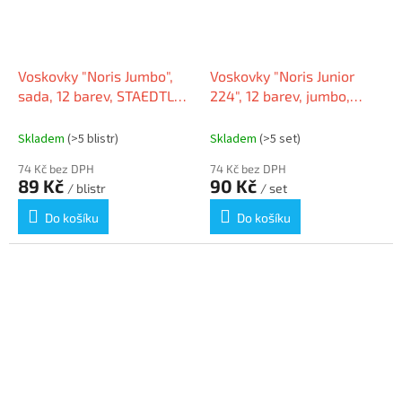
Voskovky "Noris Jumbo",
Voskovky "Noris Junior
sada, 12 barev, STAEDTLER
224", 12 barev, jumbo,
228 14 C12
edice Peppa Pig,
šestihranné, STAEDTLER
Skladem
(>5 blistr)
Skladem
(>5 set)
224 C12 L1
74 Kč bez DPH
74 Kč bez DPH
89 Kč
90 Kč
/ blistr
/ set
Do košíku
Do košíku