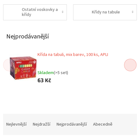
Ostatní voskovky a
Křídy na tabule
křídy
Nejprodávanější
Křída na tabuli, mix barev, 100 ks, APLI
Skladem
(>5 set)
63 Kč
Ř
a
Nejlevnější
Nejdražší
Nejprodávanější
Abecedně
z
e