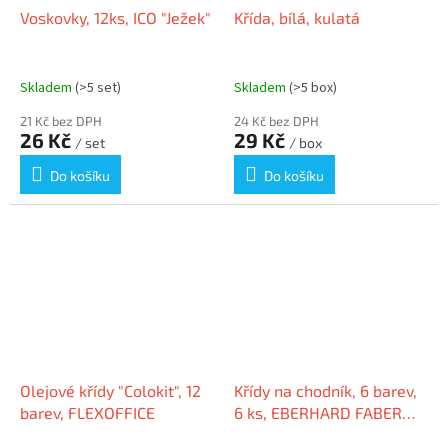
Voskovky, 12ks, ICO "Ježek"
Křída, bílá, kulatá
Skladem
(>5 set)
Skladem
(>5 box)
21 Kč bez DPH
24 Kč bez DPH
26 Kč
29 Kč
/ set
/ box
Do košíku
Do košíku
Olejové křídy "Colokit", 12
Křídy na chodník, 6 barev,
barev, FLEXOFFICE
6 ks, EBERHARD FABER
526506