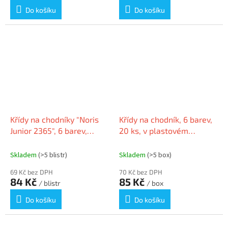
Do košíku
Do košíku
Křídy na chodníky "Noris
Křídy na chodník, 6 barev,
Junior 2365", 6 barev,
20 ks, v plastovém
jumbo, STAEDTLER 2365
kbelíku, EBERHARD FABER
C6
526512
Skladem
(>5 blistr)
Skladem
(>5 box)
69 Kč bez DPH
70 Kč bez DPH
84 Kč
85 Kč
/ blistr
/ box
Do košíku
Do košíku