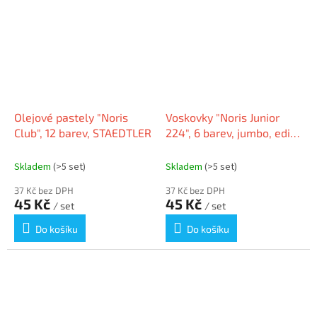
Olejové pastely "Noris
Voskovky "Noris Junior
Club", 12 barev, STAEDTLER
224", 6 barev, jumbo, edice
Peppa Pig, šestihranné,
STAEDTLER 224 C6 L1
Skladem
(>5 set)
Skladem
(>5 set)
37 Kč bez DPH
37 Kč bez DPH
45 Kč
45 Kč
/ set
/ set
Do košíku
Do košíku