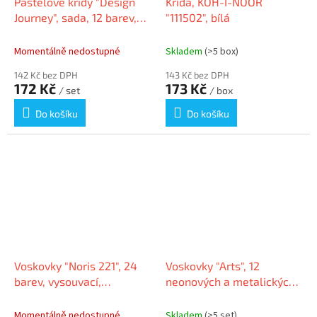
Pastelové křídy "Design
Křída, KOH-I-NOOR
Journey", sada, 12 barev,
"111502", bílá
STAEDTLER
Momentálně nedostupné
Skladem
(>5 box)
142 Kč bez DPH
143 Kč bez DPH
172 Kč
173 Kč
/ set
/ box
Do košíku
Do košíku
Voskovky "Noris 221", 24
Voskovky "Arts", 12
barev, vysouvací,
neonových a metalických
STAEDTLER 221 NWP24
barev, PENTEL PHN-MF12
Momentálně nedostupné
Skladem
(>5 set)