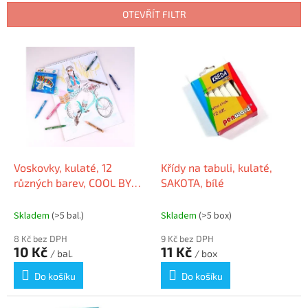
n
OTEVŘÍT FILTR
í
p
V
r
ý
o
p
d
i
u
s
k
p
t
r
ů
o
d
Voskovky, kulaté, 12
Křídy na tabuli, kulaté,
u
různých barev, COOL BY
SAKOTA, bílé
k
VICTORIA
t
Skladem
(>5 bal.)
Skladem
(>5 box)
ů
8 Kč bez DPH
9 Kč bez DPH
10 Kč
11 Kč
/ bal.
/ box
Do košíku
Do košíku