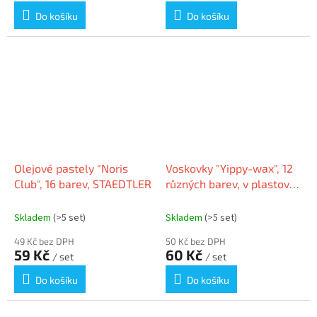
Do košíku
Do košíku
Olejové pastely "Noris
Voskovky "Yippy-wax", 12
Club", 16 barev, STAEDTLER
různých barev, v plastové
krabičce, STABILO 2812PL
Skladem
(>5 set)
Skladem
(>5 set)
49 Kč bez DPH
50 Kč bez DPH
59 Kč
60 Kč
/ set
/ set
Do košíku
Do košíku