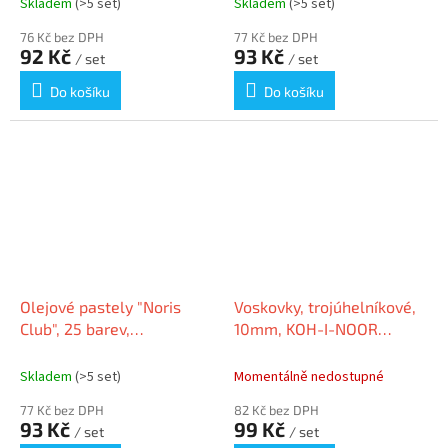
Skladem
(>5 set)
Skladem
(>5 set)
76 Kč bez DPH
77 Kč bez DPH
92 Kč
93 Kč
/ set
/ set
Do košíku
Do košíku
Olejové pastely "Noris
Voskovky, trojúhelníkové,
Club", 25 barev,
10mm, KOH-I-NOOR
STAEDTLER
"Aquarell", 12ks
Skladem
(>5 set)
Momentálně nedostupné
77 Kč bez DPH
82 Kč bez DPH
93 Kč
99 Kč
/ set
/ set