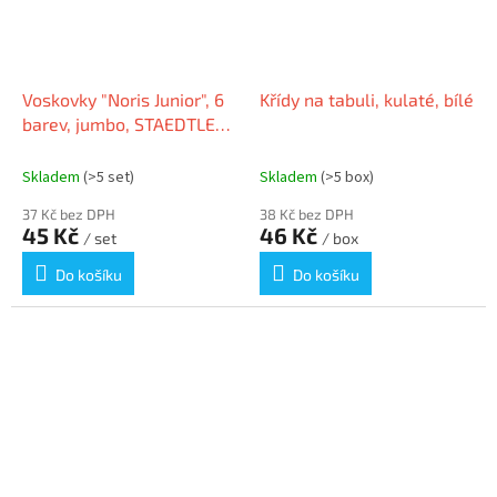
Voskovky "Noris Junior", 6
Křídy na tabuli, kulaté, bílé
barev, jumbo, STAEDTLER
224 C6
Skladem
(>5 set)
Skladem
(>5 box)
37 Kč bez DPH
38 Kč bez DPH
45 Kč
46 Kč
/ set
/ box
Do košíku
Do košíku