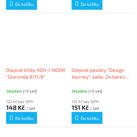
Do košíku
Do košíku
Olejové křídy, KOH-I-NOOR
Olejové pastely "Design
"Gioconda 8111/6"
Journey", sada, 24 barev,
STAEDTLER
Skladem
(>5 set)
Skladem
(>5 set)
122 Kč bez DPH
125 Kč bez DPH
148 Kč
151 Kč
/ set
/ set
Do košíku
Do košíku