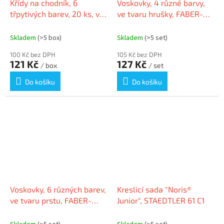
Křídy na chodník, 6
Voskovky, 4 různé barvy,
třpytivých barev, 20 ks, v
ve tvaru hrušky, FABER-
plastovém kbelíku,
CASTELL 120408
EBERHARD FABER 526520
Skladem
(>5 box)
Skladem
(>5 set)
100 Kč bez DPH
105 Kč bez DPH
121 Kč
127 Kč
/ box
/ set
Do košíku
Do košíku
Voskovky, 6 různých barev,
Kreslicí sada "Noris®
ve tvaru prstu, FABER-
Junior", STAEDTLER 61 C1
CASTELL 120409