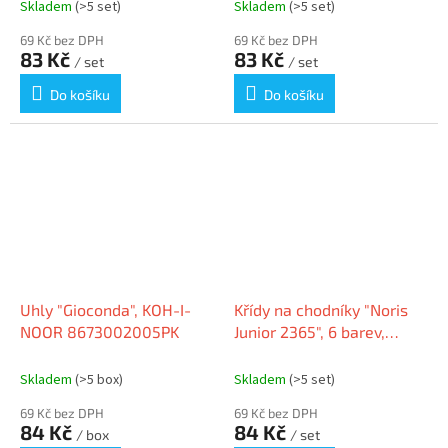
Skladem
(>5 set)
Skladem
(>5 set)
69 Kč bez DPH
69 Kč bez DPH
83 Kč
83 Kč
/ set
/ set
Do košíku
Do košíku
Uhly "Gioconda", KOH-I-
Křídy na chodníky "Noris
NOOR 8673002005PK
Junior 2365", 6 barev,
jumbo, edice Peppa Pig,
STAEDTLER 2365 C6 L1
Skladem
(>5 box)
Skladem
(>5 set)
69 Kč bez DPH
69 Kč bez DPH
84 Kč
84 Kč
/ box
/ set