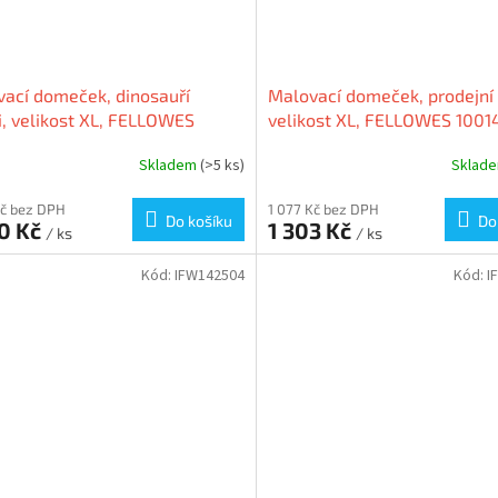
ací domeček, dinosauří
Malovací domeček, prodejní 
i, velikost XL, FELLOWES
velikost XL, FELLOWES 100
42509
Skladem
(>5 ks)
Sklad
Kč bez DPH
1 077 Kč bez DPH
Do košíku
Do
60 Kč
1 303 Kč
/ ks
/ ks
Kód:
IFW142504
Kód:
I