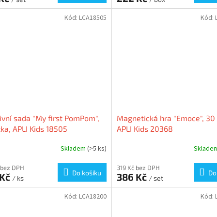
Kód:
LCA18505
Kód:
ivní sada "My first PomPom",
Magnetická hra "Emoce", 30 
tka, APLI Kids 18505
APLI Kids 20368
Skladem
(>5 ks)
Sklade
 bez DPH
319 Kč bez DPH
Do košíku
Do
 Kč
386 Kč
/ ks
/ set
Kód:
LCA18200
Kód: