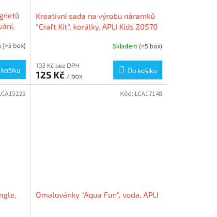
agnetů
Kreativní sada na výrobu náramků
vání,
"Craft Kit", korálky, APLI Kids 20570
m
(>5 box)
Skladem
(>5 box)
103 Kč bez DPH
 košíku
Do košíku
125 Kč
/ box
LCA15225
Kód:
LCA17148
ngle,
Omalovánky "Aqua Fun", voda, APLI