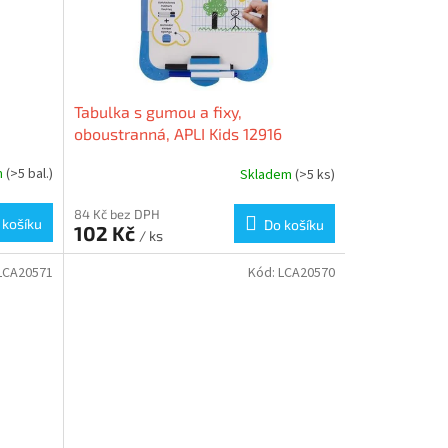
Tabulka s gumou a fixy,
oboustranná, APLI Kids 12916
m
(>5 bal.)
Skladem
(>5 ks)
84 Kč bez DPH
 košíku
Do košíku
102 Kč
/ ks
LCA20571
Kód:
LCA20570