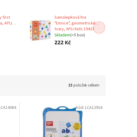
 first
Samolepková hra
a, APLI
"Emoce", geometrické
tvary, APLI Kids 19433
Skladem
(>5 box)
222 Kč
25
položek celkem
LCA14084
Kód:
LCA12916