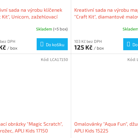
ivní sada na výrobu klíčenek
Kreativní sada na výrobu m
t Kit", Unicorn, zažehlovací
"Craft Kit", diamantové malo
ky, APLI Kids 20568
APLI Kids 20571
Skladem
(>5 box)
Sklade
 bez DPH
103 Kč bez DPH
Do košíku
Do
 Kč
125 Kč
/ box
/ box
Kód:
LCA17150
Kód:
ací obrázky "Magic Scratch",
Omalovánky "Aqua Fun", džu
rožec, APLI Kids 17150
APLI Kids 15225