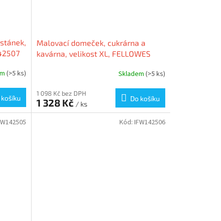
stánek,
Malovací domeček, cukrárna a
142507
kavárna, velikost XL, FELLOWES
100053827
em
(>5 ks)
Skladem
(>5 ks)
1 098 Kč bez DPH
 košíku
Do košíku
1 328 Kč
/ ks
FW142505
Kód:
IFW142506