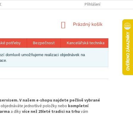
OSOBNÍCH ÚDAJŮ
Přihlášení
NÁKUPNÍ
Prázdný košík
KOŠÍK
ské potřeby
Bezpečnost
Kancelářská technika
Papír a 
dchozí domluvě umožňujeme realizaci objednávek na
zace.
 servisem. V našem e-shopu najdete pečlivě vybrané
už objednáváte jednotlivé položky nebo
kompletní
darma
a díky
více než 25leté tradici na trhu
vám