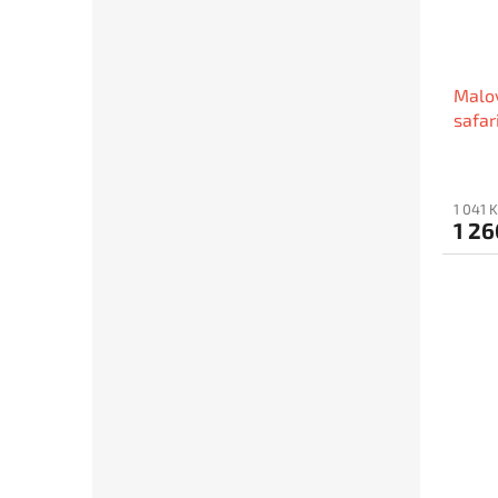
Malov
safar
1001
1 041 
1 2