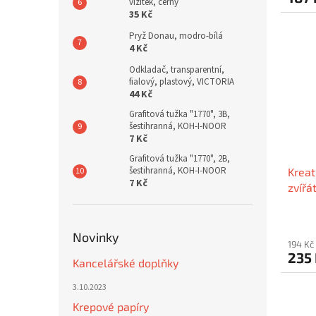
vizitek, černý
35 Kč
Pryž Donau, modro-bílá
4 Kč
Odkladač, transparentní,
fialový, plastový, VICTORIA
44 Kč
Grafitová tužka "1770", 3B,
šestihranná, KOH-I-NOOR
7 Kč
Grafitová tužka "1770", 2B,
šestihranná, KOH-I-NOOR
Kreat
7 Kč
zvířá
Novinky
194 Kč
235
Kancelářské doplňky
3.10.2023
Krepové papíry