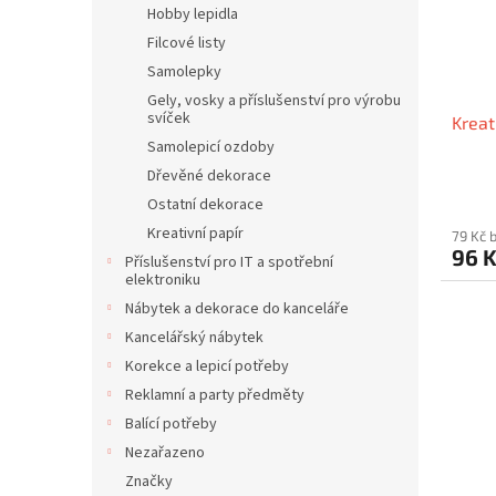
p
d
Hobby lepidla
r
u
Filcové listy
o
k
Samolepky
d
t
u
Gely, vosky a příslušenství pro výrobu
ů
svíček
Kreat
k
Samolepicí ozdoby
t
ů
Dřevěné dekorace
Ostatní dekorace
Kreativní papír
79 Kč 
96 
Příslušenství pro IT a spotřební
elektroniku
Nábytek a dekorace do kanceláře
Kancelářský nábytek
Korekce a lepicí potřeby
Reklamní a party předměty
Balící potřeby
Nezařazeno
Značky