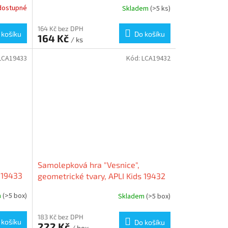
dostupné
Skladem
(>5 ks)
164 Kč bez DPH
 košíku
Do košíku
164 Kč
/ ks
LCA19433
Kód:
LCA19432
Samolepková hra "Vesnice",
 19433
geometrické tvary, APLI Kids 19432
m
(>5 box)
Skladem
(>5 box)
183 Kč bez DPH
 košíku
Do košíku
222 Kč
/ box