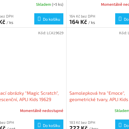
Skladem
(>5 ks)
Momentálně ne
 bez DPH
164 Kč bez DPH
Do košíku
Do
 Kč
164 Kč
/ ks
/ ks
Kód:
LCA19629
Kód:
ací obrázky "Magic Scratch",
Samolepková hra "Emoce",
escenční, APLI Kids 19629
geometrické tvary, APLI Kids
Momentálně nedostupné
Sklade
 bez DPH
183 Kč bez DPH
Do košíku
Do
 Kč
222 Kč
/ set
/ box