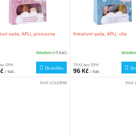
ivní sada, APLI, princezna
Kreativní sada, APLI, víla
Skladem
(>5 bal.)
Sklade
bez DPH
79 Kč bez DPH
Do košíku
Do
Kč
96 Kč
/ bal.
/ bal.
Kód:
LCA20568
Kód: