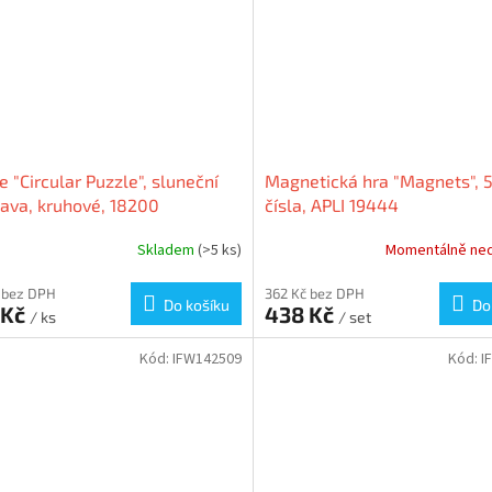
e "Circular Puzzle", sluneční
Magnetická hra "Magnets", 5
ava, kruhové, 18200
čísla, APLI 19444
Skladem
(>5 ks)
Momentálně ne
 bez DPH
362 Kč bez DPH
Do košíku
Do
 Kč
438 Kč
/ ks
/ set
Kód:
IFW142509
Kód:
I