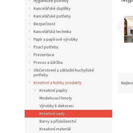
í
Hygienické potřeby
p
Kancelářské doplňky
a
Kancelářské potřeby
n
Bezpečnost
e
Kancelářská technika
l
Papír a papírové výrobky
Psací potřeby
Prezentace
Provoz a údržba
Občerstvení a základní kuchyňské
potřeby
Ř
a
Kreativní a hobby produkty
Nejlev
z
Kreativní papíry
e
Modelovací hmoty
V
n
Výrobky k dekoraci
ý
í
Kreativní sady
p
p
i
r
Barvy a příslušenství
s
o
Kreativní materiál