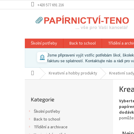
Přejít
+420 577 691 216
na
obsah
Školní potřeby
Back to school
Třídění a arch
Jsme připraveni vyjít vstříc potřebám škol, škol
fakturu se splatností. Kontaktujte nás a rádi pro 
Domů
Kreativní a hobby produkty
Kreativní sad
P
Krea
o
Přeskočit
s
Kategorie
kategorie
Vyberte
t
papíren
r
Školní potřeby
dodávk
a
pomůžem
Back to school
n
Třídění a archivace
n
Nejp