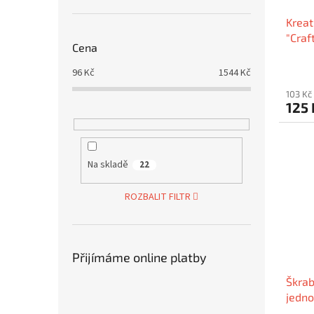
Kreat
"Craf
Cena
korál
96
Kč
1544
Kč
103 Kč
125
Na skladě
22
ROZBALIT FILTR
Přijímáme online platby
Škrab
jedno