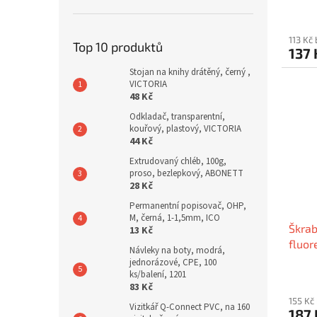
113 Kč
Top 10 produktů
137
Stojan na knihy drátěný, černý ,
VICTORIA
48 Kč
Odkladač, transparentní,
kouřový, plastový, VICTORIA
44 Kč
Extrudovaný chléb, 100g,
proso, bezlepkový, ABONETT
28 Kč
Permanentní popisovač, OHP,
M, černá, 1-1,5mm, ICO
Škrab
13 Kč
fluor
Návleky na boty, modrá,
jednorázové, CPE, 100
ks/balení, 1201
83 Kč
155 Kč
Vizitkář Q-Connect PVC, na 160
187