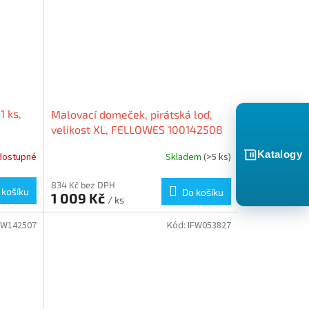
1 ks,
Malovací domeček, pirátská loď,
velikost XL, FELLOWES 100142508
Katalogy
dostupné
Skladem
(>5 ks)
834 Kč bez DPH
 košíku
Do košíku
1 009 Kč
/ ks
FW142507
Kód:
IFW053827