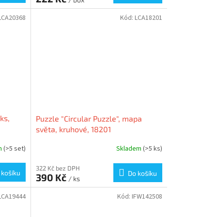
LCA20368
Kód:
LCA18201
ks,
Puzzle "Circular Puzzle", mapa
světa, kruhové, 18201
m
(>5 set)
Skladem
(>5 ks)
322 Kč bez DPH
 košíku
Do košíku
390 Kč
/ ks
LCA19444
Kód:
IFW142508