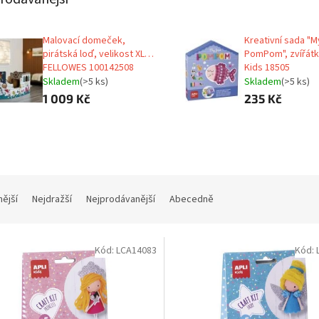
Malovací domeček,
Kreativní sada "My
pirátská loď, velikost XL,
PomPom", zvířátk
FELLOWES 100142508
Kids 18505
Skladem
(>5 ks)
Skladem
(>5 ks)
1 009 Kč
235 Kč
nější
Nejdražší
Nejprodávanější
Abecedně
Kód:
LCA14083
Kód: