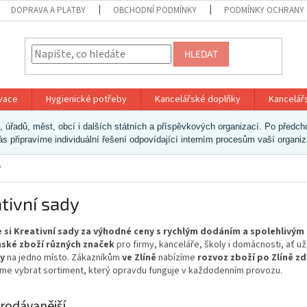
DOPRAVA A PLATBY
OBCHODNÍ PODMÍNKY
PODMÍNKY OCHRANY 
HLEDAT
ivace
Hygienické potřeby
Kancelářské doplňky
Kancelář
ek, úřadů, měst, obcí i dalších státních a příspěvkových organizací. Po pře
vás připravíme individuální řešení odpovídající interním procesům vaší organi
y
tivní sady
 si Kreativní sady za výhodné ceny s rychlým dodáním a spolehlivým
ské zboží různých značek
pro firmy, kanceláře, školy i domácnosti, ať 
y
na jedno místo. Zákazníkům
ve Zlíně
nabízíme
rozvoz zboží po Zlíně z
e vybrat sortiment, který opravdu funguje v každodenním provozu.
rodávanější