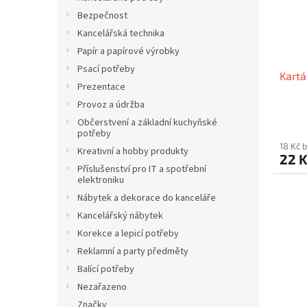
p
d
Bezpečnost
r
u
o
k
Kancelářská technika
d
t
Papír a papírové výrobky
u
ů
Psací potřeby
Kartá
k
Prezentace
t
Provoz a údržba
ů
Občerstvení a základní kuchyňské
potřeby
18 Kč 
Kreativní a hobby produkty
22 
Příslušenství pro IT a spotřební
elektroniku
Nábytek a dekorace do kanceláře
Kancelářský nábytek
Korekce a lepicí potřeby
Reklamní a party předměty
Balící potřeby
Nezařazeno
Značky