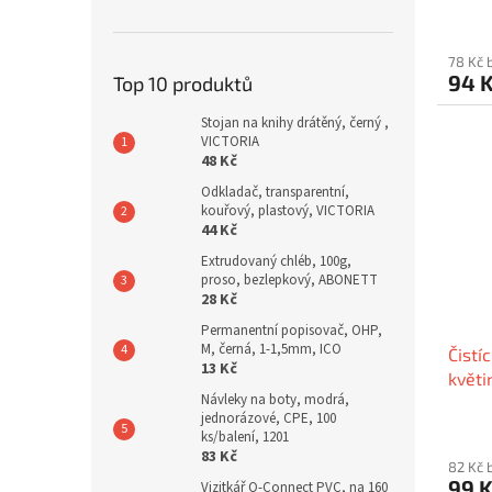
78 Kč 
94 
Top 10 produktů
Stojan na knihy drátěný, černý ,
VICTORIA
48 Kč
Odkladač, transparentní,
kouřový, plastový, VICTORIA
44 Kč
Extrudovaný chléb, 100g,
proso, bezlepkový, ABONETT
28 Kč
Permanentní popisovač, OHP,
M, černá, 1-1,5mm, ICO
Čistí
13 Kč
květi
Návleky na boty, modrá,
jednorázové, CPE, 100
ks/balení, 1201
83 Kč
82 Kč 
99 
Vizitkář Q-Connect PVC, na 160