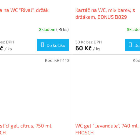
a na WC "Rival", držák
Kartáč na WC, mix barev, s
držákem, BONUS B829
Skladem
(>5 ks)
Sklad
bez DPH
50 Kč bez DPH
Do košíku
Do
Kč
60 Kč
/ ks
/ ks
Kód:
KHT440
Kód
stící gel, citrus, 750 ml,
WC gel "Levandule", 740 ml,
CH
FROSCH