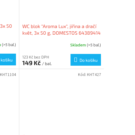
 3x 50
WC blok "Aroma Lux", jiřina a dračí
květ, 3x 50 g, DOMESTOS 64389414
m
(>5 bal.)
Skladem
(>5 bal.)
123 Kč bez DPH
 košíku
Do košíku
149 Kč
/ bal.
KHT1104
Kód:
KHT427