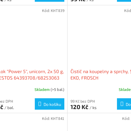
Kód:
KHT839
Kód
ok "Power 5", unicorn, 2x 50 g,
Čistič na koupelny a sprchy,
STOS 64393708/68253063
EKO, FROSCH
Skladem
(>5 bal.)
Sklad
bez DPH
99 Kč bez DPH
Do košíku
Do
Kč
120 Kč
/ bal.
/ ks
Kód:
KHT841
Kód: