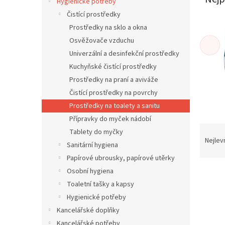
í
Hygienické potřeby
p
Čistící prostředky
a
Prostředky na sklo a okna
n
Osvěžovače vzduchu
e
Univerzální a desinfekční prostředky
l
Kuchyňské čistící prostředky
Prostředky na praní a aviváže
Čistící prostředky na povrchy
Prostředky na toalety a sanitu
Přípravky do myček nádobí
Ř
Tablety do myčky
a
Nejlev
Sanitární hygiena
z
Papírové ubrousky, papírové utěrky
e
V
Osobní hygiena
n
ý
í
Toaletní tašky a kapsy
p
p
Hygienické potřeby
i
r
Kancelářské doplňky
s
o
Kancelářské potřeby