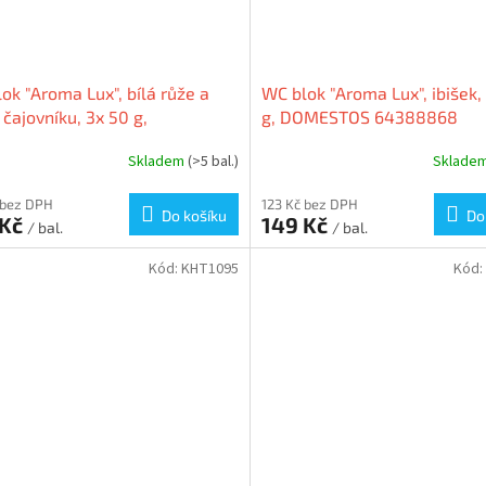
ok "Aroma Lux", bílá růže a
WC blok "Aroma Lux", ibišek,
z čajovníku, 3x 50 g,
g, DOMESTOS 64388868
STOS 64389422
Skladem
(>5 bal.)
Sklade
 bez DPH
123 Kč bez DPH
Do košíku
Do
 Kč
149 Kč
/ bal.
/ bal.
Kód:
KHT1095
Kód: