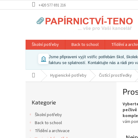
Přejít
+420 577 691 216
na
obsah
Školní potřeby
Back to school
Třídění a arch
Jsme připraveni vyjít vstříc potřebám škol, škol
fakturu se splatností. Kontaktujte nás a rádi pro 
Domů
Hygienické potřeby
Čistící prostředky
P
Pros
o
Přeskočit
s
Kategorie
kategorie
Vyberte
t
pečlivě
r
Školní potřeby
komple
a
vám pom
Back to school
n
Třídění a archivace
n
Nejp