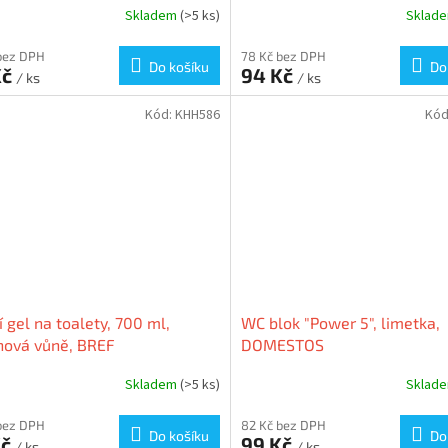
Skladem
(>5 ks)
Sklad
bez DPH
78 Kč bez DPH
Do košíku
Do
Kč
94 Kč
/ ks
/ ks
Kód:
KHH586
Kód
cí gel na toalety, 700 ml,
WC blok "Power 5", limetka,
nová vůně, BREF
DOMESTOS
Skladem
(>5 ks)
Sklad
bez DPH
82 Kč bez DPH
Do košíku
Do
Kč
99 Kč
/ ks
/ ks