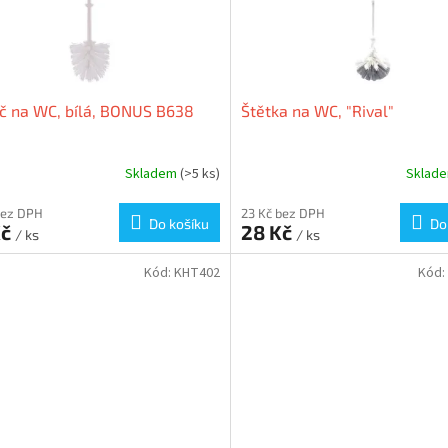
č na WC, bílá, BONUS B638
Štětka na WC, "Rival"
Skladem
(>5 ks)
Sklad
bez DPH
23 Kč bez DPH
Do košíku
Do
Kč
28 Kč
/ ks
/ ks
Kód:
KHT402
Kód: