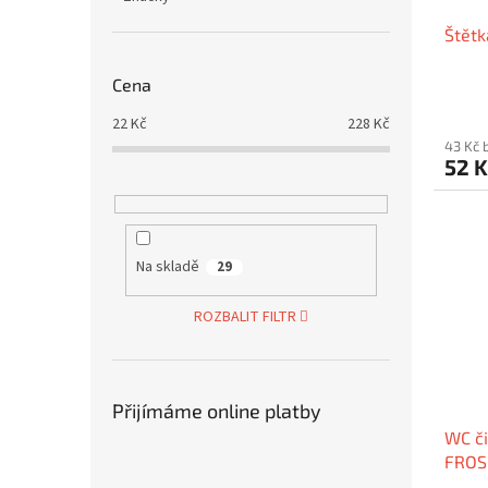
Štětk
Cena
22
Kč
228
Kč
43 Kč 
52 
Na skladě
29
ROZBALIT FILTR
Přijímáme online platby
WC či
FROS