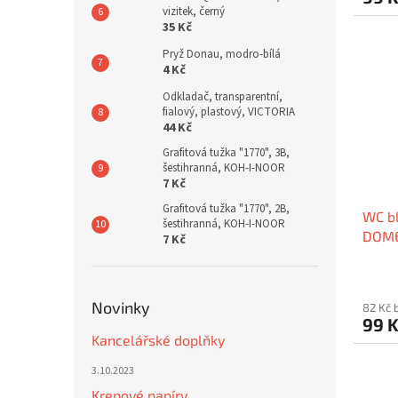
vizitek, černý
35 Kč
Pryž Donau, modro-bílá
4 Kč
Odkladač, transparentní,
fialový, plastový, VICTORIA
44 Kč
Grafitová tužka "1770", 3B,
šestihranná, KOH-I-NOOR
7 Kč
Grafitová tužka "1770", 2B,
WC bl
šestihranná, KOH-I-NOOR
DOME
7 Kč
Novinky
82 Kč 
99 
Kancelářské doplňky
3.10.2023
Krepové papíry