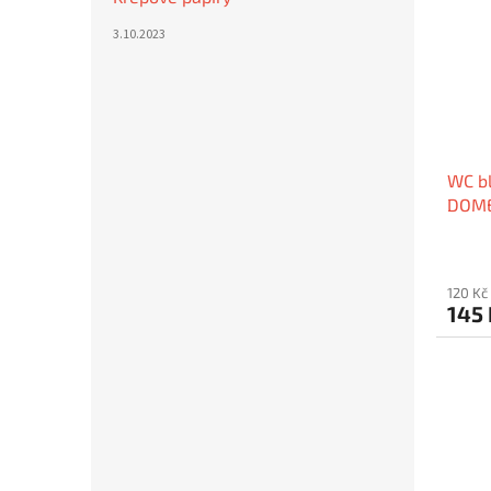
3.10.2023
WC bl
DOME
120 Kč
145