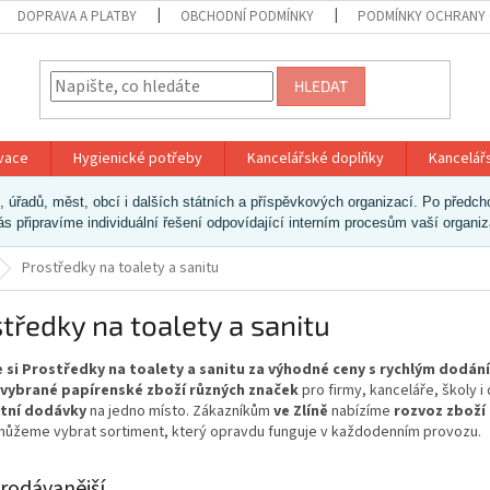
DOPRAVA A PLATBY
OBCHODNÍ PODMÍNKY
PODMÍNKY OCHRANY 
HLEDAT
ivace
Hygienické potřeby
Kancelářské doplňky
Kancelář
ek, úřadů, měst, obcí i dalších státních a příspěvkových organizací. Po pře
vás připravíme individuální řešení odpovídající interním procesům vaší organi
Prostředky na toalety a sanitu
tředky na toalety a sanitu
 si Prostředky na toalety a sanitu za výhodné ceny s rychlým dodán
 vybrané papírenské zboží různých značek
pro firmy, kanceláře, školy 
tní dodávky
na jedno místo. Zákazníkům
ve Zlíně
nabízíme
rozvoz zboží
ůžeme vybrat sortiment, který opravdu funguje v každodenním provozu.
rodávanější