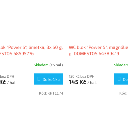
ok "Power 5", limetka, 3x 50 g,
WC blok "Power 5", magnólie
STOS 68595776
g, DOMESTOS 64389419
Skladem
(>5 bal.)
Sklade
 bez DPH
120 Kč bez DPH
Do košíku
Do
 Kč
145 Kč
/ bal.
/ bal.
Kód:
KHT1174
Kód: