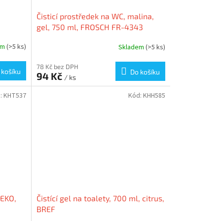
Čisticí prostředek na WC, malina,
gel, 750 ml, FROSCH FR-4343
em
(>5 ks)
Skladem
(>5 ks)
78 Kč bez DPH
 košíku
Do košíku
94 Kč
/ ks
:
KHT537
Kód:
KHH585
 EKO,
Čistící gel na toalety, 700 ml, citrus,
BREF