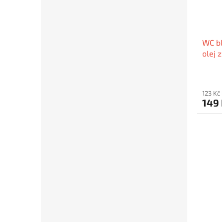
WC bl
olej 
DOME
123 Kč
149