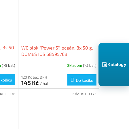
, 3x 50
WC blok "Power 5", oceán, 3x 50 g,
DOMESTOS 68595768
Katalogy
m
(>5 bal.)
Skladem
(>5 bal.)
120 Kč bez DPH
 košíku
Do košíku
145 Kč
/ bal.
KHT1176
Kód:
KHT1175