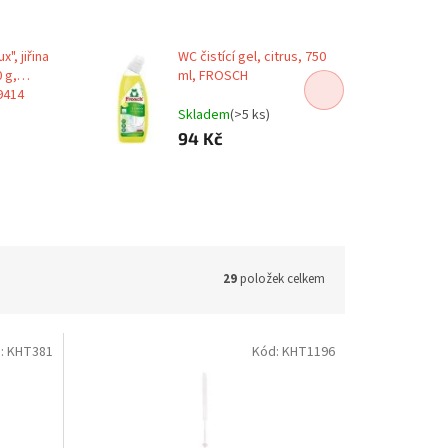
", jiřina
WC čistící gel, citrus, 750
0 g,
ml, FROSCH
9414
Skladem
(>5 ks)
94 Kč
29
položek celkem
:
KHT381
Kód:
KHT1196