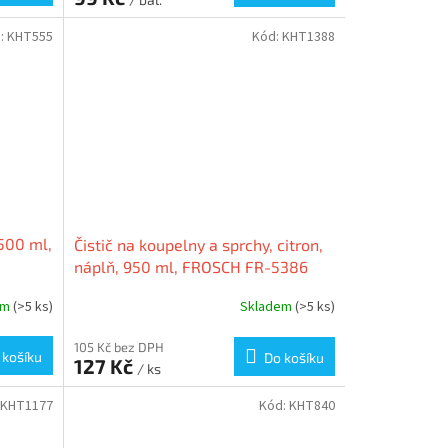
:
KHT555
Kód:
KHT1388
 500 ml,
Čistič na koupelny a sprchy, citron,
náplň, 950 ml, FROSCH FR-5386
em
(>5 ks)
Skladem
(>5 ks)
105 Kč bez DPH
 košíku
Do košíku
127 Kč
/ ks
KHT1177
Kód:
KHT840