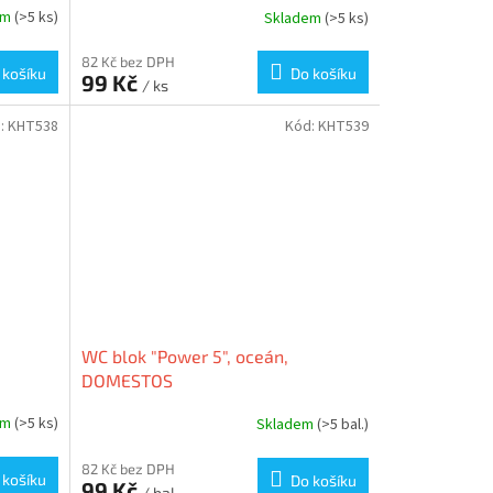
em
(>5 ks)
Skladem
(>5 ks)
82 Kč bez DPH
 košíku
Do košíku
99 Kč
/ ks
:
KHT538
Kód:
KHT539
WC blok "Power 5", oceán,
DOMESTOS
em
(>5 ks)
Skladem
(>5 bal.)
82 Kč bez DPH
 košíku
Do košíku
99 Kč
/ bal.