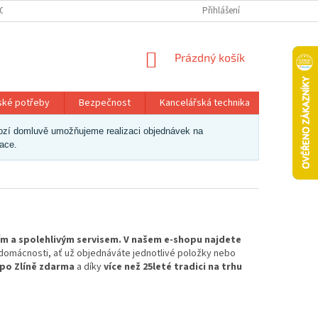
OSOBNÍCH ÚDAJŮ
Přihlášení
NÁKUPNÍ
Prázdný košík
KOŠÍK
ské potřeby
Bezpečnost
Kancelářská technika
Papír a 
dchozí domluvě umožňujeme realizaci objednávek na
zace.
ím a spolehlivým servisem. V našem e-shopu najdete
i domácnosti, ať už objednáváte jednotlivé položky nebo
 po Zlíně zdarma
a díky
více než 25leté tradici na trhu