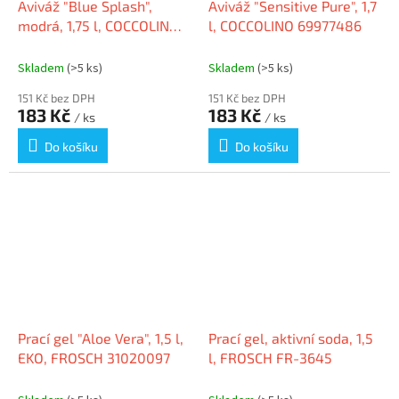
Aviváž "Blue Splash",
Aviváž "Sensitive Pure", 1,7
modrá, 1,75 l, COCCOLINO
l, COCCOLINO 69977486
69977488
Skladem
(>5 ks)
Skladem
(>5 ks)
151 Kč bez DPH
151 Kč bez DPH
183 Kč
183 Kč
/ ks
/ ks
Do košíku
Do košíku
Prací gel "Aloe Vera", 1,5 l,
Prací gel, aktivní soda, 1,5
EKO, FROSCH 31020097
l, FROSCH FR-3645