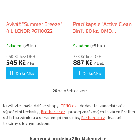
Aviváž "Summer Breeze",
Prací kapsle "Active Clean
4 l, LENOR PG110022
3in1", 80 ks, OMO
101110034
Skladem
(>5 ks)
Skladem
(>5 bal.)
450 Kč bez DPH
733 Kč bez DPH
545 Kč
887 Kč
/ ks
/ bal.
Do košíku
Do košíku
26
položek celkem
O
v
l
Navštivte i naše další e-shopy:
TENO.cz
- dodavatel kancelářské a
á
výpočetní techniky,
Brother-cr.cz
- prodej značkových tiskáren Brother
d
s 3 letou zárukou a servisem přímo u nás,
Pantum-cr.cz
- kvalitní
a
tiskárny s levným tiskem.
c
í
Kamenná prodejna Zlín-Malenovice