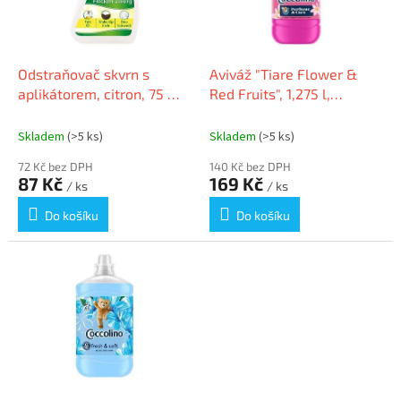
k
p
t
r
ů
o
d
Odstraňovač skvrn s
Aviváž "Tiare Flower &
u
aplikátorem, citron, 75 ml,
Red Fruits", 1,275 l,
k
FROSCH FR-2373
COCCOLINO 69976178
t
Skladem
(>5 ks)
Skladem
(>5 ks)
ů
72 Kč bez DPH
140 Kč bez DPH
87 Kč
169 Kč
/ ks
/ ks
Do košíku
Do košíku