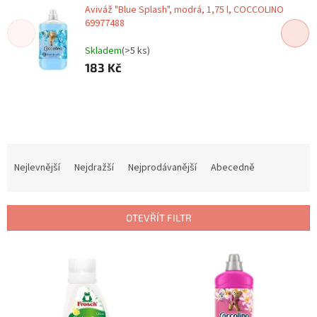
Aviváž "Blue Splash", modrá, 1,75 l, COCCOLINO
69977488
Skladem
(>5 ks)
183 Kč
Ř
a
Nejlevnější
Nejdražší
Nejprodávanější
Abecedně
z
e
n
OTEVŘÍT FILTR
í
p
V
r
ý
o
p
d
i
u
s