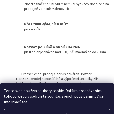
p
Zboží označené SKLADEM nemusí být vždy dostupné na
r
prodejně ve Zlíně-Malenovicích!
v
k
y
Přes 2000 výdejních míst
v
po celé ČR
ý
p
i
s
Rozvoz po Zlíně a okolí ZDARMA
u
platí při objednávce nad 500,- Kč, maximálně do 20 km
Z
á
Brother-cr.cz- prodej a servis tiskáren Brother
p
TENO.cz - prodej kancelářské a výpočetní techniky Zlín
a
Kvalitní tiskárny Pantum - autorizovaný prodejce a servis
t
Tento web používá soubory cookie. Dalším procházením
í
tohoto webu vyjadřujete souhlas s jejich používáním.. Více
informací
zde
.