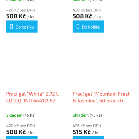
420 Kč bez DPH
420 Kč bez DPH
508 Kč
508 Kč
/ ks
/ ks
Do košíku
Do košíku
Prací gel "White", 2,72 l,
Prací gel "Mountain Fresh
COCCOLINO 64413982
& Jasmine", 60 pracích
dávek, 3 l, SURF 68565092
Skladem
(>5 ks)
Skladem
(>5 ks)
420 Kč bez DPH
426 Kč bez DPH
508 Kč
515 Kč
/ ks
/ ks