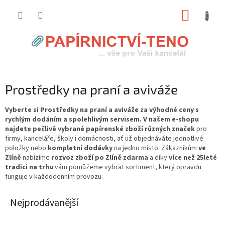
Přejít
NÁKUP
na
obsah
KOŠÍK
Prostředky na praní a aviváže
Vyberte si Prostředky na praní a aviváže za výhodné ceny s
rychlým dodáním a spolehlivým servisem. V našem e-shopu
najdete pečlivě vybrané papírenské zboží různých značek
pro
firmy, kanceláře, školy i domácnosti, ať už objednáváte jednotlivé
položky nebo
kompletní dodávky
na jedno místo. Zákazníkům
ve
Zlíně
nabízíme
rozvoz zboží po Zlíně zdarma
a díky
více než 25leté
tradici na trhu
vám pomůžeme vybrat sortiment, který opravdu
funguje v každodenním provozu.
Nejprodávanější