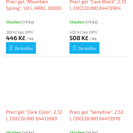
Prací gel "Mountain
Prací gel "Care Black", 2,72
Spring", 1,8 l, ARIEL 28885
l, COCCOLINO 64413984
Skladem
(>5 ks)
Skladem
(>5 ks)
369 Kč bez DPH
420 Kč bez DPH
446 Kč
508 Kč
/ ks
/ ks
Do košíku
Do košíku
Prací gel "Care Color", 2,72
Prací gel "Sensitive", 2,52
l, COCCOLINO 64413980
l, COCCOLINO 64413978
Skladem
(>5 ks)
Skladem
(>5 ks)