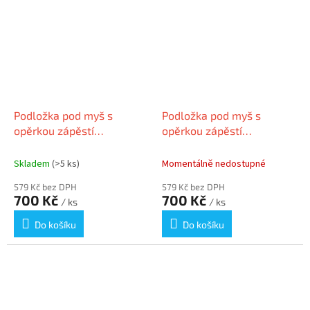
Podložka pod myš s
Podložka pod myš s
opěrkou zápěstí
opěrkou zápěstí
"ErgoSoft™, černá, gelová
"ErgoSoft™, světle šedá,
výplň, KENSINGTON
gelová výplň, KENSINGTON
Skladem
(>5 ks)
Momentálně nedostupné
579 Kč bez DPH
579 Kč bez DPH
700 Kč
700 Kč
/ ks
/ ks
Do košíku
Do košíku