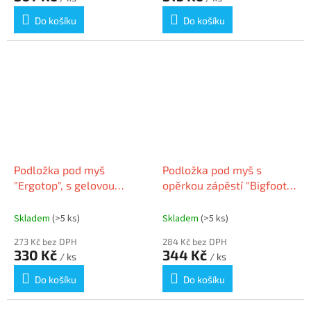
Do košíku
Do košíku
Podložka pod myš
Podložka pod myš s
"Ergotop", s gelovou
opěrkou zápěstí "Bigfoot",
oporou zápěstí, DURABLE
černá, gelová, TRUST
574858
Skladem
(>5 ks)
Skladem
(>5 ks)
273 Kč bez DPH
284 Kč bez DPH
330 Kč
344 Kč
/ ks
/ ks
Do košíku
Do košíku