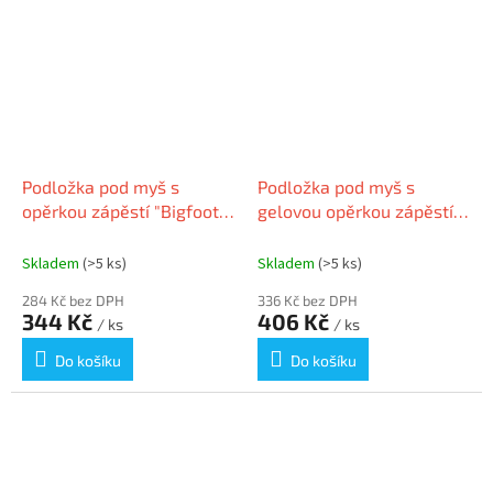
Podložka pod myš s
Podložka pod myš s
opěrkou zápěstí "Bigfoot",
gelovou opěrkou zápěstí,
červená, gelová, TRUST
KENSINGTON, černá
Skladem
(>5 ks)
Skladem
(>5 ks)
284 Kč bez DPH
336 Kč bez DPH
344 Kč
406 Kč
/ ks
/ ks
Do košíku
Do košíku