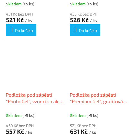
Skladem
(>5 ks)
Skladem
(>5 ks)
431 Kč bez DPH
435 Kč bez DPH
521 Kč
526 Kč
/ ks
/ ks
Do košíku
Do košíku
Podložka pod zápěstí
Podložka pod zápěstí
"Photo Gel", vzor cik-cak,
"Premium Gel", grafitová,
FELLOWES
gelová výplň,
nastavitelná, FELLOWES
Skladem
(>5 ks)
Skladem
(>5 ks)
460 Kč bez DPH
521 Kč bez DPH
557 Kč
631 Kč
/ ks
/ ks