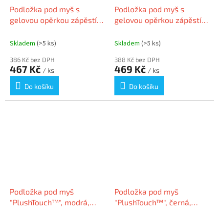
Podložka pod myš s
Podložka pod myš s
gelovou opěrkou zápěstí,
gelovou opěrkou zápěstí,
FELLOWES "Crystals Gel",
FELLOWES "Crystals Gel",
modrá
černá
Skladem
(>5 ks)
Skladem
(>5 ks)
386 Kč bez DPH
388 Kč bez DPH
467 Kč
469 Kč
/ ks
/ ks
Do košíku
Do košíku
Podložka pod myš
Podložka pod myš
"PlushTouch™", modrá,
"PlushTouch™", černá,
FELLOWES
FELLOWES