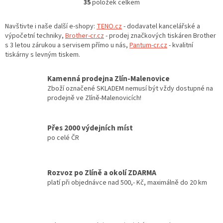
35
položek celkem
O
v
l
Navštivte i naše další e-shopy:
TENO.cz
- dodavatel kancelářské a
á
výpočetní techniky,
Brother-cr.cz
- prodej značkových tiskáren Brother
d
s 3 letou zárukou a servisem přímo u nás,
Pantum-cr.cz
- kvalitní
a
tiskárny s levným tiskem.
c
í
Kamenná prodejna Zlín-Malenovice
p
Zboží označené SKLADEM nemusí být vždy dostupné na
r
prodejně ve Zlíně-Malenovicích!
v
k
y
Přes 2000 výdejních míst
v
po celé ČR
ý
p
i
s
Rozvoz po Zlíně a okolí ZDARMA
u
platí při objednávce nad 500,- Kč, maximálně do 20 km
Z
á