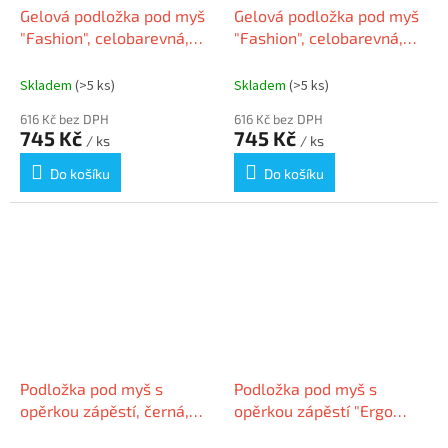
Gelová podložka pod myš
Gelová podložka pod myš
"Fashion", celobarevná,
"Fashion", celobarevná,
černá, ESSELTE
modrá, ESSELTE
Skladem
(>5 ks)
Skladem
(>5 ks)
616 Kč bez DPH
616 Kč bez DPH
745 Kč
745 Kč
/ ks
/ ks
Do košíku
Do košíku
Podložka pod myš s
Podložka pod myš s
opěrkou zápěstí, černá,
opěrkou zápěstí "Ergo
gelová, KENSINGTON
Wow", světle šedá,