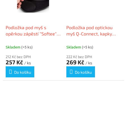
Podložka pod myš s
Podložka pod optickou
opěrkou zápěstí "Softee",
myš Q-Connect, kapky
černá, gelová, URBAN
vody
FACTORY TSE15UF
Skladem
(>5 ks)
Skladem
(>5 ks)
212 Kč bez DPH
222 Kč bez DPH
257 Kč
269 Kč
/ ks
/ ks
Do košíku
Do košíku