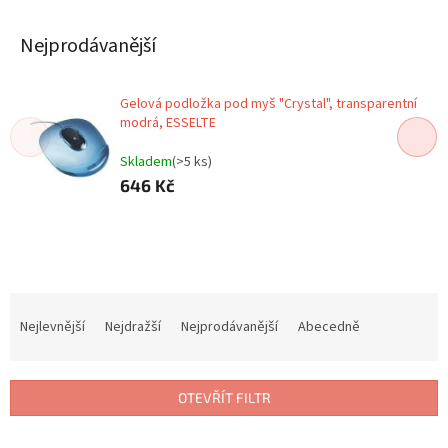
Nejprodávanější
Gelová podložka pod myš "Crystal", transparentní
modrá, ESSELTE
Skladem
(>5 ks)
646 Kč
Ř
a
Nejlevnější
Nejdražší
Nejprodávanější
Abecedně
z
e
n
OTEVŘÍT FILTR
í
p
V