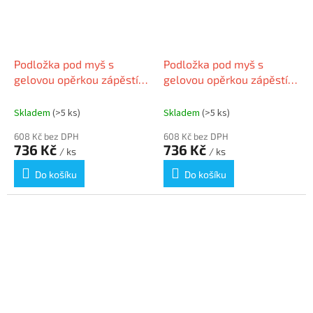
Podložka pod myš s
Podložka pod myš s
gelovou opěrkou zápěstí,
gelovou opěrkou zápěstí,
KENSINGTON "DuoGel",
KENSINGTON "DuoGel",
černá/modrá
červená/černá
Skladem
(>5 ks)
Skladem
(>5 ks)
608 Kč bez DPH
608 Kč bez DPH
736 Kč
736 Kč
/ ks
/ ks
Do košíku
Do košíku