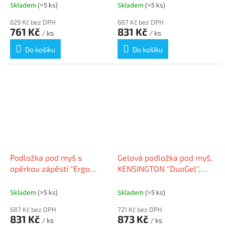
nastavitelná, LEITZ
Skladem
(>5 ks)
Skladem
(>5 ks)
65170085
629 Kč bez DPH
687 Kč bez DPH
761 Kč
831 Kč
/ ks
/ ks
Do košíku
Do košíku
Podložka pod myš s
Gelová podložka pod myš,
opěrkou zápěstí "Ergo
KENSINGTON "DuoGel",
Wow", tmavě šedá,
černá/šedá
nastavitelná, LEITZ
Skladem
(>5 ks)
Skladem
(>5 ks)
65170089
687 Kč bez DPH
721 Kč bez DPH
831 Kč
873 Kč
/ ks
/ ks