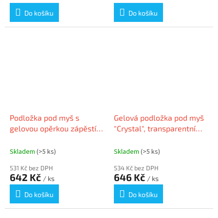
Do košíku
Do košíku
Podložka pod myš s
Gelová podložka pod myš
gelovou opěrkou zápěstí,
"Crystal", transparentní
KENSINGTON, černá
modrá, ESSELTE
Skladem
(>5 ks)
Skladem
(>5 ks)
531 Kč bez DPH
534 Kč bez DPH
642 Kč
646 Kč
/ ks
/ ks
Do košíku
Do košíku