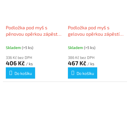
Podložka pod myš s
Podložka pod myš s
pěnovou opěrkou zápěstí,
gelovou opěrkou zápěstí,
KENSINGTON, modrá
FELLOWES "Crystals Gel",
fialová
Skladem
(>5 ks)
Skladem
(>5 ks)
336 Kč bez DPH
386 Kč bez DPH
406 Kč
467 Kč
/ ks
/ ks
Do košíku
Do košíku