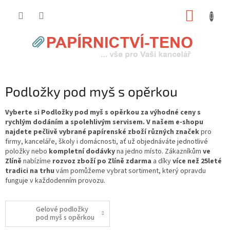
Přejít
NÁKUP
na
obsah
KOŠÍK
Podložky pod myš s opěrkou
Vyberte si Podložky pod myš s opěrkou za výhodné ceny s
rychlým dodáním a spolehlivým servisem. V našem e-shopu
najdete pečlivě vybrané papírenské zboží různých značek
pro
firmy, kanceláře, školy i domácnosti, ať už objednáváte jednotlivé
položky nebo
kompletní dodávky
na jedno místo. Zákazníkům
ve
Zlíně
nabízíme
rozvoz zboží po Zlíně zdarma
a díky
více než 25leté
tradici na trhu
vám pomůžeme vybrat sortiment, který opravdu
funguje v každodenním provozu.
Gelové podložky
pod myš s opěrkou