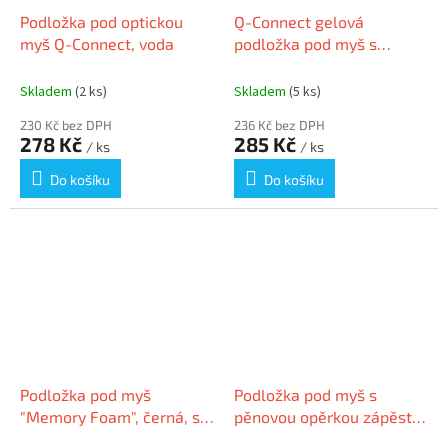
Podložka pod optickou
Q-Connect gelová
myš Q-Connect, voda
podložka pod myš s
opěrkou modrá
Skladem
(2 ks)
Skladem
(5 ks)
230 Kč bez DPH
236 Kč bez DPH
278 Kč
285 Kč
/ ks
/ ks
Do košíku
Do košíku
Podložka pod myš
Podložka pod myš s
"Memory Foam", černá, s
pěnovou opěrkou zápěstí,
pěnovou opěrkou zápěstí,
FELLOWES "Memory