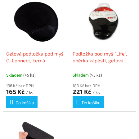
r
ý
o
p
d
i
u
s
k
p
t
r
ů
o
d
Gelová podložka pod myš
Podložka pod myš "Life",
u
Q-Connect, černá
opěrka zápěstí, gelová
k
kazeta, černá, EQUIP
t
245014
Skladem
(>5 ks)
Skladem
(>5 ks)
ů
136 Kč bez DPH
183 Kč bez DPH
165 Kč
221 Kč
/ ks
/ ks
Do košíku
Do košíku