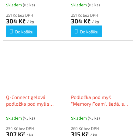
FELLOWES
Foam", safírová
Skladem
(>5 ks)
Skladem
(>5 ks)
251 Kč bez DPH
251 Kč bez DPH
304 Kč
304 Kč
/ ks
/ ks
Do košíku
Do košíku
Q-Connect gelová
Podložka pod myš
podložka pod myš s
"Memory Foam", šedá, s
opěrkou černá
pěnovou opěrkou zápěstí,
FELLOWES
Skladem
(>5 ks)
Skladem
(>5 ks)
254 Kč bez DPH
260 Kč bez DPH
307 Kč
315 Kč
/ ks
/ ks