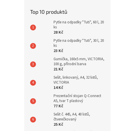
Top 10 produktů
Pytle na odpadky "Tuti", 60 l, 20
ks
28 Kč
Pytle na odpadky "Tuti", 30 l, 20
ks
23 Kč
Gumička, 160x5 mm, VICTORIA,
100 g, přírodní barva
21 Kč
Sešit, linkovaný, A4, 32 listů,
VICTORIA
14 Kč
Prezentační stojan Q-Connect
A5, tvar T plastový
77 Kč
Sešit č. 445, A4, 40 listů,
čtverečkovaný
25 Kč