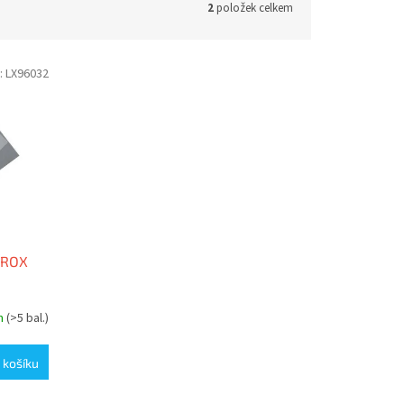
2
položek celkem
:
LX96032
XEROX
m
(>5 bal.)
 košíku