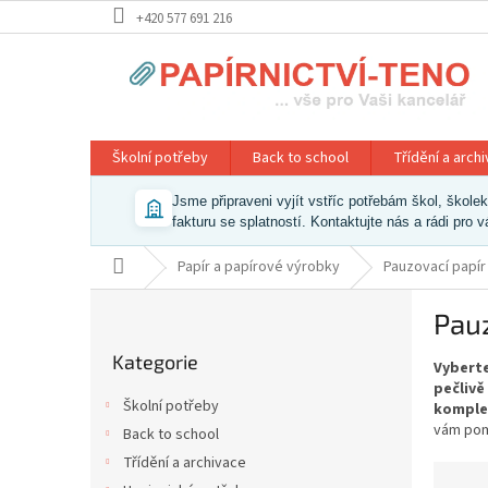
Přejít
+420 577 691 216
na
obsah
Školní potřeby
Back to school
Třídění a arch
Jsme připraveni vyjít vstříc potřebám škol, škol
fakturu se splatností. Kontaktujte nás a rádi pro 
Domů
Papír a papírové výrobky
Pauzovací papír
P
Pauz
o
Přeskočit
s
Kategorie
kategorie
Vyberte
t
pečlivě
r
Školní potřeby
komple
a
vám pom
Back to school
n
Třídění a archivace
n
Ř