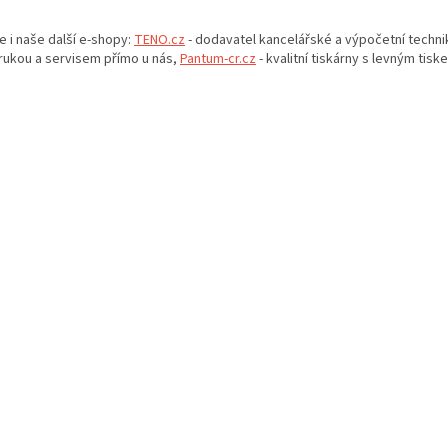
O
v
e i naše další e-shopy:
TENO.cz
- dodavatel kancelářské a výpočetní techni
l
rukou a servisem přímo u nás,
Pantum-cr.cz
- kvalitní tiskárny s levným tisk
á
d
a
c
í
p
r
v
k
y
v
ý
p
i
s
u