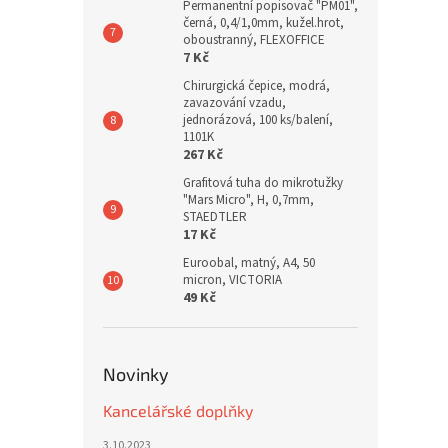
Permanentní popisovač "PM01",
černá, 0,4/1,0mm, kužel.hrot,
oboustranný, FLEXOFFICE
7 Kč
Chirurgická čepice, modrá,
zavazování vzadu,
jednorázová, 100 ks/balení,
1101K
267 Kč
Grafitová tuha do mikrotužky
"Mars Micro", H, 0,7mm,
STAEDTLER
17 Kč
Euroobal, matný, A4, 50
micron, VICTORIA
49 Kč
Novinky
Kancelářské doplňky
3.10.2023