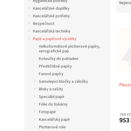
í
Hygienické potřeby
a
Nejlev
p
z
Kancelářské doplňky
a
e
Kancelářské potřeby
n
V
n
Bezpečnost
e
ý
í
Kancelářská technika
l
p
p
Papír a papírové výrobky
i
r
s
Velkoformátové plotterové papíry,
o
xerografické pap
p
d
Kotoučky do pokladen
r
u
o
k
Předtištěné papíry
d
t
Faxové papíry
u
ů
Samolepicí bločky a záložky
Pauzo
k
Bloky a sešity
t
Speciální papír
ů
Fólie do tiskárny
Fotopapír
788 Kč
953
Kancelářský papír
Plotterové role