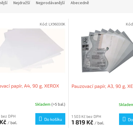
nější
Nejdražší
Nejprodávanější
Abecedně
Kód:
LX96030K
Kód
vací papír, A4, 90 g, XEROX
Pauzovací papír, A3, 90 g, 
Skladem
(>5 bal.)
Sklade
 bez DPH
1 503 Kč bez DPH
Do košíku
Do
 Kč
1 819 Kč
/ bal.
/ bal.