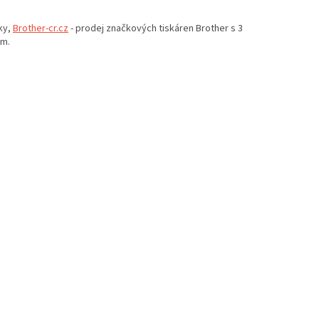
ky,
Brother-cr.cz
- prodej značkových tiskáren Brother s 3
em.