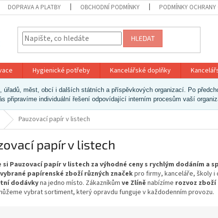
DOPRAVA A PLATBY
OBCHODNÍ PODMÍNKY
PODMÍNKY OCHRANY 
HLEDAT
ivace
Hygienické potřeby
Kancelářské doplňky
Kancelář
ek, úřadů, měst, obcí i dalších státních a příspěvkových organizací. Po pře
vás připravíme individuální řešení odpovídající interním procesům vaší organi
Pauzovací papír v listech
ovací papír v listech
 si Pauzovací papír v listech za výhodné ceny s rychlým dodáním a 
 vybrané papírenské zboží různých značek
pro firmy, kanceláře, školy 
tní dodávky
na jedno místo. Zákazníkům
ve Zlíně
nabízíme
rozvoz zboží
ůžeme vybrat sortiment, který opravdu funguje v každodenním provozu.