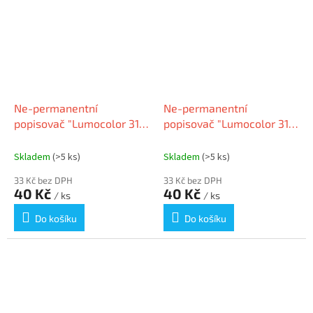
Ne-permanentní
Ne-permanentní
popisovač "Lumocolor 311
popisovač "Lumocolor 311
S", modrá, OHP, 0,4 mm,
S", zelená, OHP, 0,4 mm,
STAEDTLER
STAEDTLER
Skladem
(>5 ks)
Skladem
(>5 ks)
33 Kč bez DPH
33 Kč bez DPH
40 Kč
40 Kč
/ ks
/ ks
Do košíku
Do košíku