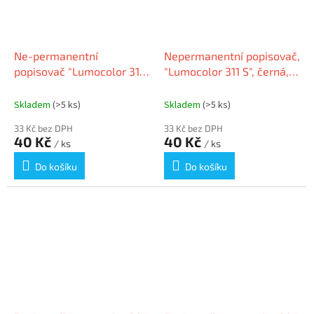
Ne-permanentní
Nepermanentní popisovač,
popisovač "Lumocolor 311
"Lumocolor 311 S", černá,
S", žlutá, OHP, 0,4 mm,
OHP, 0,4 mm, STAEDTLER
STAEDTLER 311-1
Skladem
(>5 ks)
Skladem
(>5 ks)
33 Kč bez DPH
33 Kč bez DPH
40 Kč
40 Kč
/ ks
/ ks
Do košíku
Do košíku