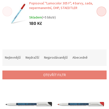
Popisovač "Lumocolor 305 F", 4 barvy, sada,
nepermanentní, OHP, STAEDTLER
Skladem
(>5 blistr)
180 Kč
Ř
a
Nejlevnější
Nejdražší
Nejprodávanější
Abecedně
z
e
n
OTEVŘÍT FILTR
í
p
V
r
ý
o
p
d
i
u
s