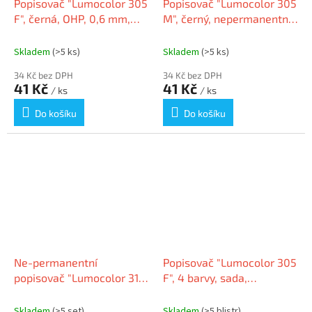
Popisovač "Lumocolor 305
Popisovač "Lumocolor 305
F", černá, OHP, 0,6 mm,
M", černý, nepermanentní,
nepermanentní,
OHP, STAEDTLER
STAEDTLER
Skladem
(>5 ks)
Skladem
(>5 ks)
34 Kč bez DPH
34 Kč bez DPH
41 Kč
41 Kč
/ ks
/ ks
Do košíku
Do košíku
Ne-permanentní
Popisovač "Lumocolor 305
popisovač "Lumocolor 316
F", 4 barvy, sada,
F", sada, 4 barvy, OHP, 0,6
nepermanentní, OHP,
mm, STAEDTLER
STAEDTLER
Skladem
(>5 set)
Skladem
(>5 blistr)