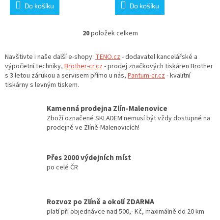
Do košíku
Do košíku
20
položek celkem
O
v
l
Navštivte i naše další e-shopy:
TENO.cz
- dodavatel kancelářské a
á
výpočetní techniky,
Brother-cr.cz
- prodej značkových tiskáren Brother
d
s 3 letou zárukou a servisem přímo u nás,
Pantum-cr.cz
- kvalitní
a
tiskárny s levným tiskem.
c
í
Kamenná prodejna Zlín-Malenovice
p
Zboží označené SKLADEM nemusí být vždy dostupné na
r
prodejně ve Zlíně-Malenovicích!
v
k
y
Přes 2000 výdejních míst
v
po celé ČR
ý
p
i
s
Rozvoz po Zlíně a okolí ZDARMA
u
platí při objednávce nad 500,- Kč, maximálně do 20 km