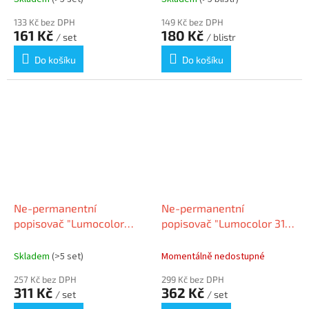
133 Kč bez DPH
149 Kč bez DPH
161 Kč
180 Kč
/ set
/ blistr
Do košíku
Do košíku
Ne-permanentní
Ne-permanentní
popisovač "Lumocolor
popisovač "Lumocolor 316
315", sada, 8 barev, 1 mm,
F", 6 barev, OHP, 0,6 mm,
OHP, STAEDTLER 315WP8
10 ks/balení, STAEDTLER
Skladem
(>5 set)
Momentálně nedostupné
316 B10
257 Kč bez DPH
299 Kč bez DPH
311 Kč
362 Kč
/ set
/ set