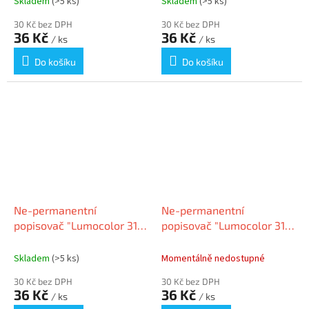
Skladem
(>5 ks)
Skladem
(>5 ks)
30 Kč bez DPH
30 Kč bez DPH
36 Kč
36 Kč
/ ks
/ ks
Do košíku
Do košíku
Ne-permanentní
Ne-permanentní
popisovač "Lumocolor 316
popisovač "Lumocolor 316
F", černá, OHP, 0,6 mm,
F", modrá, OHP, 0,6 mm,
STAEDTLER
STAEDTLER
Skladem
(>5 ks)
Momentálně nedostupné
30 Kč bez DPH
30 Kč bez DPH
36 Kč
36 Kč
/ ks
/ ks