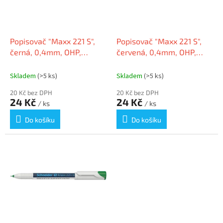
k
p
t
r
ů
o
d
Popisovač "Maxx 221 S",
Popisovač "Maxx 221 S",
u
černá, 0,4mm, OHP,
červená, 0,4mm, OHP,
k
SCHNEIDER
SCHNEIDER
t
Skladem
(>5 ks)
Skladem
(>5 ks)
ů
20 Kč bez DPH
20 Kč bez DPH
24 Kč
24 Kč
/ ks
/ ks
Do košíku
Do košíku