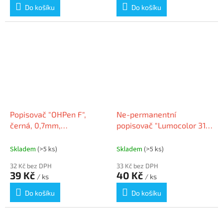
Do košíku
Do košíku
Popisovač "OHPen F",
Ne-permanentní
černá, 0,7mm,
popisovač "Lumocolor 311
nepermanentní, STABILO
S", červená, OHP, 0,4 mm,
STAEDTLER
Skladem
(>5 ks)
Skladem
(>5 ks)
32 Kč bez DPH
33 Kč bez DPH
39 Kč
40 Kč
/ ks
/ ks
Do košíku
Do košíku