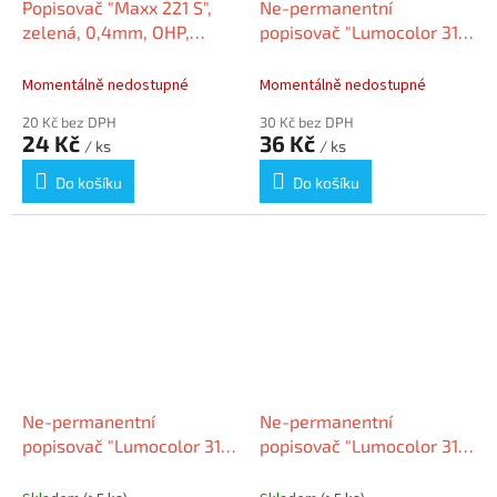
Popisovač "Maxx 221 S",
Ne-permanentní
zelená, 0,4mm, OHP,
popisovač "Lumocolor 315
SCHNEIDER
M", černá, OHP, 1 mm,
STAEDTLER
Momentálně nedostupné
Momentálně nedostupné
20 Kč bez DPH
30 Kč bez DPH
24 Kč
36 Kč
/ ks
/ ks
Do košíku
Do košíku
Ne-permanentní
Ne-permanentní
popisovač "Lumocolor 315
popisovač "Lumocolor 315
M", modrá, OHP, 1 mm,
M", zelená, OHP, 1 mm,
STAEDTLER
STAEDTLER