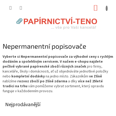
Přejít
NÁKUP
na
obsah
KOŠÍK
Nepermanentní popisovače
Vyberte si Nepermanentní popisovače za výhodné ceny s rychlým
dodáním a spolehlivým servisem. V našem e-shopu najdete
pečlivě vybrané papírenské zboží různých značek
pro firmy,
kanceláře, školy i domácnosti, ať už objednáváte jednotlivé položky
nebo
kompletní dodávky
na jedno místo. Zákazníkům
ve Zlíně
nabízíme
rozvoz zboží po Zlíně zdarma
a díky
více než 25leté
tradici na trhu
vám pomůžeme vybrat sortiment, který opravdu
funguje v každodenním provozu.
Nejprodávanější