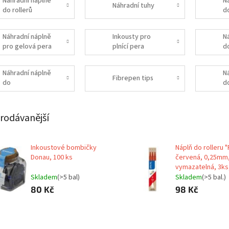
Náhradní náplně
N
Náhradní tuhy
do rollerů
d
p
Náhradní náplně
Inkousty pro
N
pro gelová pera
plnící pera
d
Náhradní náplně
N
Fibrepen tips
do
d
zvýrazňovačů
rodávanější
Inkoustové bombičky
Náplň do rolleru "F
Donau, 100 ks
červená, 0,25mm
vymazatelná, 3ks
Skladem
(>5 bal)
Skladem
(>5 bal.)
80 Kč
98 Kč