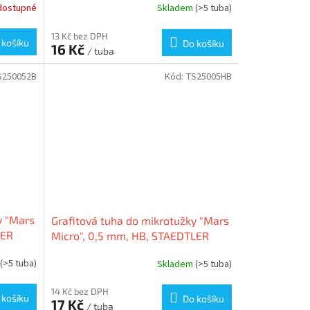
dostupné
Skladem
(>5 tuba)
13 Kč bez DPH
 košíku
Do košíku
16 Kč
/ tuba
S250052B
Kód:
TS25005HB
y "Mars
Grafitová tuha do mikrotužky "Mars
LER
Micro", 0,5 mm, HB, STAEDTLER
(>5 tuba)
Skladem
(>5 tuba)
14 Kč bez DPH
 košíku
Do košíku
17 Kč
/ tuba