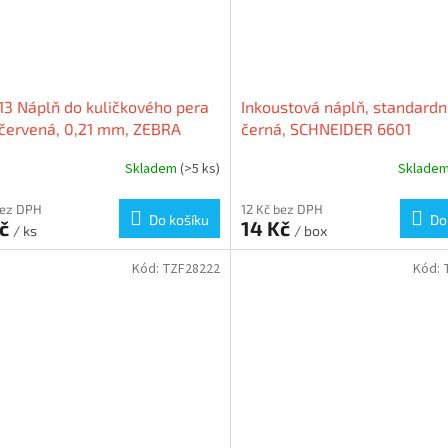
3 Náplň do kuličkového pera
Inkoustová náplň, standardní
 červená, 0,21 mm, ZEBRA
černá, SCHNEIDER 6601
Skladem
(>5 ks)
Sklade
bez DPH
12 Kč bez DPH
Do košíku
Do
Kč
14 Kč
/ ks
/ box
Kód:
TZF28222
Kód: