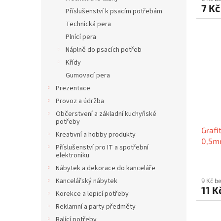
7 K
Příslušenství k psacím potřebám
Technická pera
Plnící pera
Náplně do psacích potřeb
Křídy
Gumovací pera
Prezentace
Provoz a údržba
Občerstvení a základní kuchyňské
potřeby
Grafi
Kreativní a hobby produkty
0,5m
Příslušenství pro IT a spotřební
elektroniku
Nábytek a dekorace do kanceláře
Kancelářský nábytek
9 Kč b
11 K
Korekce a lepicí potřeby
Reklamní a party předměty
Balící potřeby