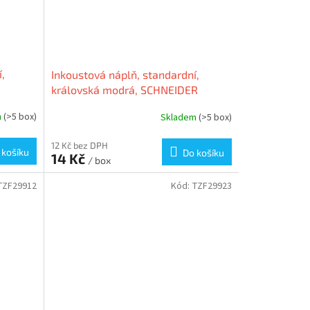
,
Inkoustová náplň, standardní,
královská modrá, SCHNEIDER
m
(>5 box)
Skladem
(>5 box)
12 Kč bez DPH
 košíku
Do košíku
14 Kč
/ box
TZF29912
Kód:
TZF29923