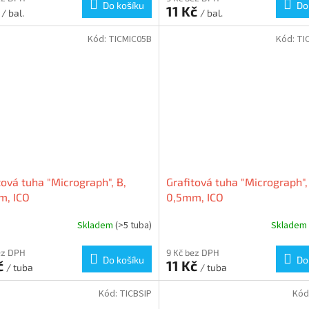
Do košíku
Do
č
11 Kč
/ bal.
/ bal.
Kód:
TICMIC05B
Kód:
TI
tová tuha "Micrograph", B,
Grafitová tuha "Micrograph",
m, ICO
0,5mm, ICO
Skladem
(>5 tuba)
Skladem
ez DPH
9 Kč bez DPH
Do košíku
Do
č
11 Kč
/ tuba
/ tuba
Kód:
TICBSIP
Kód