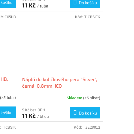
 košíku
Do košíku
11 Kč
/ tuba
CMIC05HB
Kód:
TICBSIFK
 HB,
Náplň do kuličkového pera "Silver",
černá, 0,8mm, ICO
(>5 tuba)
Skladem
(>5 blistr)
9 Kč bez DPH
 košíku
Do košíku
11 Kč
/ blistr
:
TICBSIK
Kód:
TZE28812