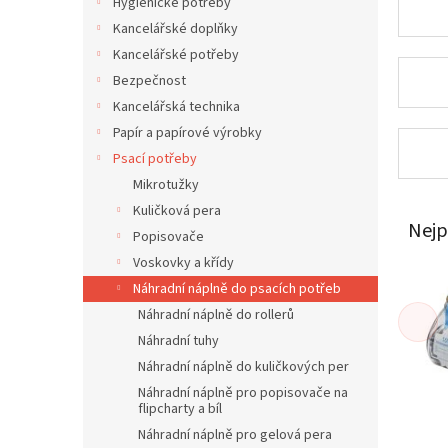
í
Hygienické potřeby
p
Kancelářské doplňky
a
Kancelářské potřeby
n
Bezpečnost
e
Kancelářská technika
l
Papír a papírové výrobky
Psací potřeby
Mikrotužky
Kuličková pera
Nejp
Popisovače
Voskovky a křídy
Náhradní náplně do psacích potřeb
Náhradní náplně do rollerů
Náhradní tuhy
Náhradní náplně do kuličkových per
Náhradní náplně pro popisovače na
flipcharty a bíl
Náhradní náplně pro gelová pera