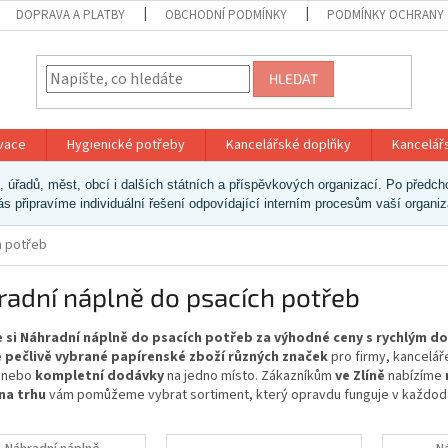
DOPRAVA A PLATBY
OBCHODNÍ PODMÍNKY
PODMÍNKY OCHRANY 
HLEDAT
ivace
Hygienické potřeby
Kancelářské doplňky
Kancelář
ek, úřadů, měst, obcí i dalších státních a příspěvkových organizací. Po pře
vás připravíme individuální řešení odpovídající interním procesům vaší organi
h potřeb
adní náplně do psacích potřeb
 si Náhradní náplně do psacích potřeb za výhodné ceny s rychlým d
 pečlivě vybrané papírenské zboží různých značek
pro firmy, kancelář
 nebo
kompletní dodávky
na jedno místo. Zákazníkům
ve Zlíně
nabízíme
 na trhu
vám pomůžeme vybrat sortiment, který opravdu funguje v každod