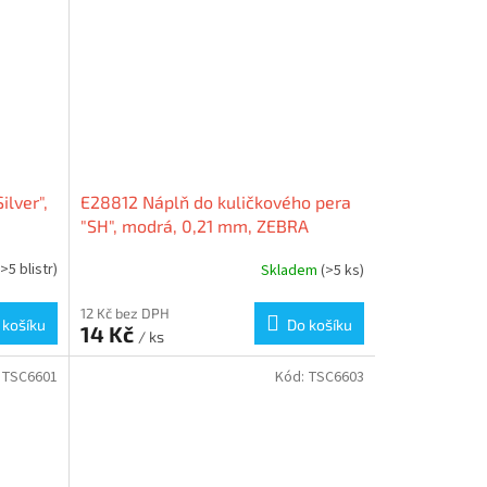
ilver",
E28812 Náplň do kuličkového pera
"SH", modrá, 0,21 mm, ZEBRA
(>5 blistr)
Skladem
(>5 ks)
12 Kč bez DPH
 košíku
Do košíku
14 Kč
/ ks
:
TSC6601
Kód:
TSC6603