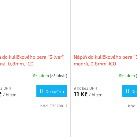
 do kuličkového pera "Silver",
Náplň do kuličkového pera "S
ná, 0,8mm, ICO
modrá, 0,8mm, ICO
Skladem
(>5 blistr)
Skladem
ez DPH
9 Kč bez DPH
Do košíku
Do
č
11 Kč
/ blistr
/ blistr
Kód:
TZE28813
Kód