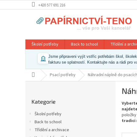
Přejít
+420 577 691 216
na
obsah
Školní potřeby
Back to school
Třídění a arch
Jsme připraveni vyjít vstříc potřebám škol, škol
fakturu se splatností. Kontaktujte nás a rádi pro 
Domů
Psací potřeby
Náhradní náplně do psacíc
P
Náhr
o
Přeskočit
s
Kategorie
kategorie
Vyberte
t
najdete
r
Školní potřeby
položky
a
tradici
Back to school
n
Třídění a archivace
n