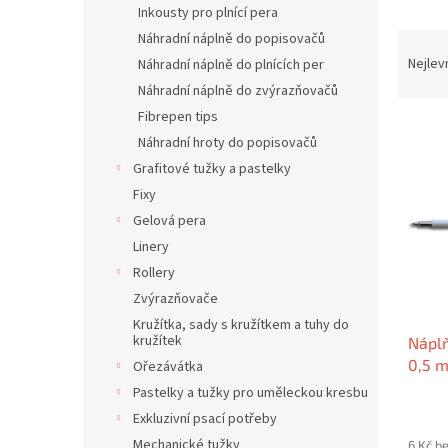
Inkousty pro plnící pera
Ř
Náhradní náplně do popisovačů
a
Nejlev
Náhradní náplně do plnících per
z
Náhradní náplně do zvýrazňovačů
e
Fibrepen tips
V
n
Náhradní hroty do popisovačů
ý
í
p
Grafitové tužky a pastelky
p
i
r
Fixy
s
o
Gelová pera
p
d
Linery
r
u
Rollery
o
k
Zvýrazňovače
d
t
u
ů
Kružítka, sady s kružítkem a tuhy do
kružítek
Náplň
k
0,5 
t
Ořezávátka
ů
Pastelky a tužky pro uměleckou kresbu
Exkluzivní psací potřeby
Mechanické tužky
6 Kč b