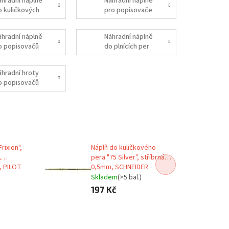
áhradní náplně
Náhradní náplně
o kuličkových
pro popisovače
er
na flipcharty a
bíl
áhradní náplně
Náhradní náplně
o popisovačů
do plnících per
áhradní hroty
o popisovačů
rixion",
Náplň do kuličkového
,
pera "75 Silver", stříbrná,
, PILOT
0,5mm, SCHNEIDER
Skladem
(>5 bal.)
197 Kč