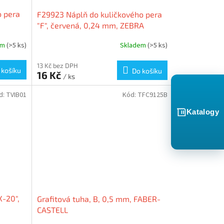
o pera
F29923 Náplň do kuličkového pera
"F", červená, 0,24 mm, ZEBRA
em
(>5 ks)
Skladem
(>5 ks)
13 Kč bez DPH
 košíku
Do košíku
16 Kč
/ ks
d:
TVIB01
Kód:
TFC9125B
Katalogy
X-20",
Grafitová tuha, B, 0,5 mm, FABER-
CASTELL