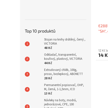
E2881
Top 10 produktů
"SH",
Stojan na knihy drátěný, černý ,
VICTORIA
48 Kč
12 Kč 
14 
Odkladač, transparentní,
kouřový, plastový, VICTORIA
44 Kč
Extrudovaný chléb, 100g,
proso, bezlepkový, ABONETT
28 Kč
Permanentní popisovač, OHP,
M, černá, 1-1,5mm, ICO
13 Kč
Návleky na boty, modrá,
jednorázové, CPE, 100