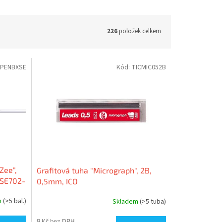
226
položek celkem
PENBXSE
Kód:
TICMIC052B
Zee",
Grafitová tuha "Micrograph", 2B,
XSE702-
0,5mm, ICO
m
(>5 bal.)
Skladem
(>5 tuba)
9 Kč bez DPH