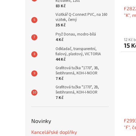
ks/balení, 1201
83 Kč
F2822
Vizitkář Q-Connect PVC, na 160
"K", 
vizitek, černý
35 Kč
Pryž Donau, modro-bílá
4 Kč
12 Kč 
15 
Odkladač, transparentní,
fialový, plastový, VICTORIA
44 Kč
Grafitová tužka "1770", 3B,
šestihranná, KOH-I-NOOR
7 Kč
Grafitová tužka "1770", 2B,
šestihranná, KOH-I-NOOR
7 Kč
Novinky
F2993
"F", 
Kancelářské doplňky