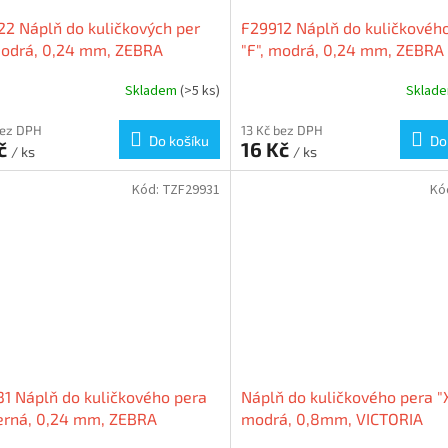
2 Náplň do kuličkových per
F29912 Náplň do kuličkovéh
modrá, 0,24 mm, ZEBRA
"F", modrá, 0,24 mm, ZEBRA
Skladem
(>5 ks)
Sklad
bez DPH
13 Kč bez DPH
Do košíku
Do
Kč
16 Kč
/ ks
/ ks
Kód:
TZF29931
Kó
1 Náplň do kuličkového pera
Náplň do kuličkového pera "
černá, 0,24 mm, ZEBRA
modrá, 0,8mm, VICTORIA