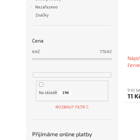
Nezařazeno
Značky
Cena
6
Kč
770
Kč
Náplň
červe
9 Kč b
Na skladě
196
11 K
ROZBALIT FILTR
Přijímáme online platby