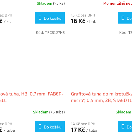
Skladem
(>5 ks)
Momentálně ne
bez DPH
13 Kč bez DPH
Do košíku
Do
Kč
16 Kč
/ ks
/ bal.
Kód:
TFC9127HB
Kód:
T
tová tuha, HB, 0,7 mm, FABER-
Grafitová tuha do mikrotužk
ELL
micro", 0,5 mm, 2B, STAEDT
Skladem
(>5 tuba)
Skladem
bez DPH
14 Kč bez DPH
Do košíku
Do
Kč
17 Kč
/ tuba
/ tuba