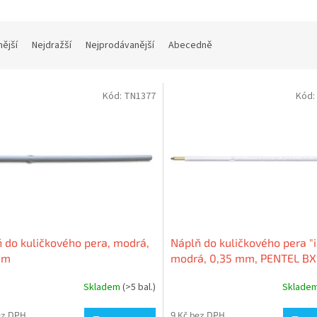
nější
Nejdražší
Nejprodávanější
Abecedně
Kód:
TN1377
Kód:
 do kuličkového pera, modrá,
Náplň do kuličkového pera "i
mm
modrá, 0,35 mm, PENTEL B
C2
Skladem
(>5 bal.)
Sklade
ez DPH
9 Kč bez DPH