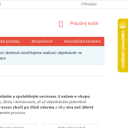
OSOBNÍCH ÚDAJŮ
Přihlášení
NÁKUPNÍ
Prázdný košík
KOŠÍK
ské potřeby
Bezpečnost
Kancelářská technika
Papír a 
dchozí domluvě umožňujeme realizaci objednávek na
zace.
odáním a spolehlivým servisem. V našem e-shopu
e, školy i domácnosti, ať už objednáváte jednotlivé
rozvoz zboží po Zlíně zdarma
a díky
více než 25leté
enním provozu.