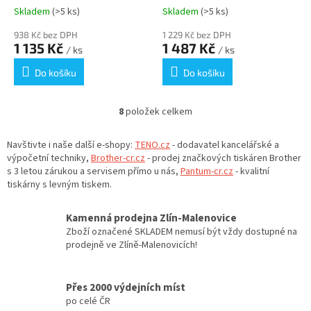
LEITZ
LEITZ
Skladem
(>5 ks)
Skladem
(>5 ks)
938 Kč bez DPH
1 229 Kč bez DPH
1 135 Kč
1 487 Kč
/ ks
/ ks
Do košíku
Do košíku
8
položek celkem
O
v
l
Navštivte i naše další e-shopy:
TENO.cz
- dodavatel kancelářské a
á
výpočetní techniky,
Brother-cr.cz
- prodej značkových tiskáren Brother
d
s 3 letou zárukou a servisem přímo u nás,
Pantum-cr.cz
- kvalitní
a
tiskárny s levným tiskem.
c
í
Kamenná prodejna Zlín-Malenovice
p
Zboží označené SKLADEM nemusí být vždy dostupné na
r
prodejně ve Zlíně-Malenovicích!
v
k
y
Přes 2000 výdejních míst
v
po celé ČR
ý