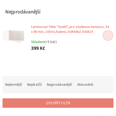
Nejprodávanější
Laminovací fólie "Sealit", pro studenou laminaci, 54
x 90 mm, 100 ks/balení, DURABLE 843819
Skladem
(>5 bal.)
399 Kč
Ř
a
Nejlevnější
Nejdražší
Nejprodávanější
Abecedně
z
e
n
OTEVŘÍT FILTR
í
p
V