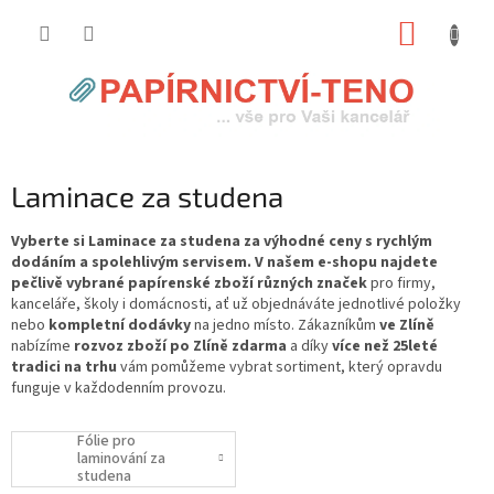
Přejít
NÁKUP
na
obsah
KOŠÍK
Laminace za studena
Vyberte si Laminace za studena za výhodné ceny s rychlým
dodáním a spolehlivým servisem. V našem e-shopu najdete
pečlivě vybrané papírenské zboží různých značek
pro firmy,
kanceláře, školy i domácnosti, ať už objednáváte jednotlivé položky
nebo
kompletní dodávky
na jedno místo. Zákazníkům
ve Zlíně
nabízíme
rozvoz zboží po Zlíně zdarma
a díky
více než 25leté
tradici na trhu
vám pomůžeme vybrat sortiment, který opravdu
funguje v každodenním provozu.
Fólie pro
laminování za
studena