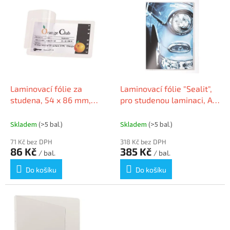
r
ý
o
p
d
i
u
s
k
p
t
r
ů
o
d
Laminovací fólie za
Laminovací fólie "Sealit",
u
studena, 54 x 86 mm,
pro studenou laminaci, A4,
k
DJOIS
10 ks/balení, DURABLE
t
823719
Skladem
(>5 bal.)
Skladem
(>5 bal.)
ů
71 Kč bez DPH
318 Kč bez DPH
86 Kč
385 Kč
/ bal.
/ bal.
Do košíku
Do košíku