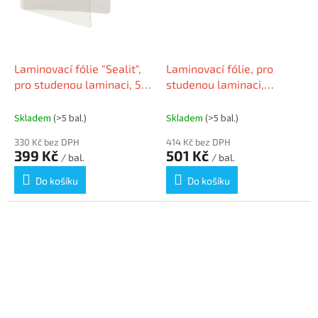
Laminovací fólie "Sealit",
Laminovací fólie, pro
pro studenou laminaci, 54
studenou laminaci,
x 90 mm, 100 ks/balení,
225x312 mm, DJOIS
DURABLE 843819
Skladem
(>5 bal.)
Skladem
(>5 bal.)
330 Kč bez DPH
414 Kč bez DPH
399 Kč
501 Kč
/ bal.
/ bal.
Do košíku
Do košíku