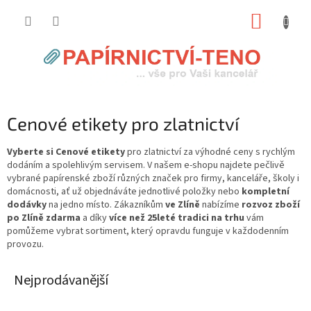
Přejít
NÁKUP
na
obsah
KOŠÍK
Cenové etikety pro zlatnictví
Vyberte si Cenové etikety
pro zlatnictví za výhodné ceny s rychlým
dodáním a spolehlivým servisem. V našem e-shopu najdete pečlivě
vybrané papírenské zboží různých značek pro firmy, kanceláře, školy i
domácnosti, ať už objednáváte jednotlivé položky nebo
kompletní
dodávky
na jedno místo. Zákazníkům
ve Zlíně
nabízíme
rozvoz zboží
po Zlíně zdarma
a díky
více než 25leté tradici na trhu
vám
pomůžeme vybrat sortiment, který opravdu funguje v každodenním
provozu.
Nejprodávanější