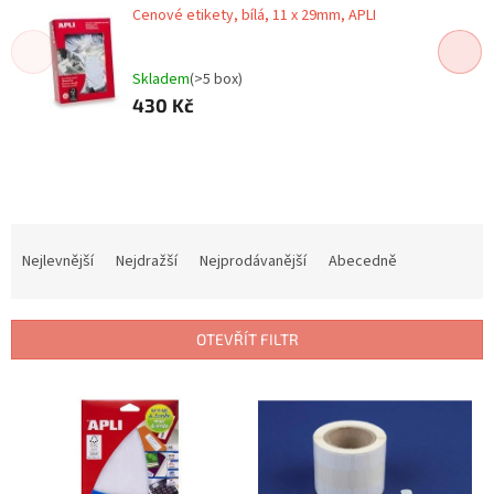
Cenové etikety, bílá, 11 x 29mm, APLI
Skladem
(>5 box)
430 Kč
Ř
a
Nejlevnější
Nejdražší
Nejprodávanější
Abecedně
z
e
n
OTEVŘÍT FILTR
í
p
V
r
ý
o
p
d
i
u
s