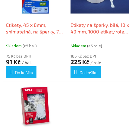
k
p
t
r
ů
o
d
Etikety, 45 x 8mm,
Etikety na šperky, bílá, 10 x
u
snímatelná, na šperky, 765
49 mm, 1000 etiket/role,
k
ks/bal., A5, APLI
145
t
Skladem
(>5 bal.)
Skladem
(>5 role)
ů
75 Kč bez DPH
186 Kč bez DPH
91 Kč
225 Kč
/ bal.
/ role
Do košíku
Do košíku