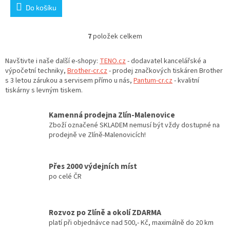
Do košíku
7
položek celkem
O
v
l
Navštivte i naše další e-shopy:
TENO.cz
- dodavatel kancelářské a
á
výpočetní techniky,
Brother-cr.cz
- prodej značkových tiskáren Brother
d
s 3 letou zárukou a servisem přímo u nás,
Pantum-cr.cz
- kvalitní
a
tiskárny s levným tiskem.
c
í
Kamenná prodejna Zlín-Malenovice
p
Zboží označené SKLADEM nemusí být vždy dostupné na
r
prodejně ve Zlíně-Malenovicích!
v
k
y
Přes 2000 výdejních míst
v
po celé ČR
ý
p
i
s
Rozvoz po Zlíně a okolí ZDARMA
u
platí při objednávce nad 500,- Kč, maximálně do 20 km