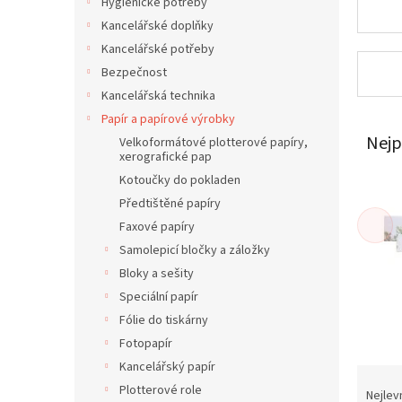
í
Hygienické potřeby
p
Kancelářské doplňky
a
Kancelářské potřeby
n
Bezpečnost
e
Kancelářská technika
l
Papír a papírové výrobky
Nejp
Velkoformátové plotterové papíry,
xerografické pap
Kotoučky do pokladen
Předtištěné papíry
Faxové papíry
Samolepicí bločky a záložky
Bloky a sešity
Speciální papír
Fólie do tiskárny
Fotopapír
Kancelářský papír
Ř
Plotterové role
a
Nejlev