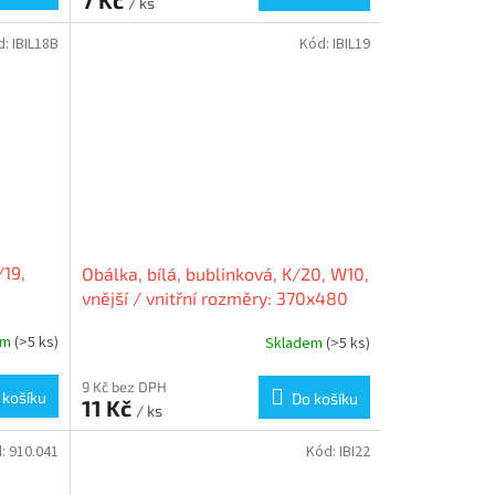
/ ks
d:
IBIL18B
Kód:
IBIL19
/19,
Obálka, bílá, bublinková, K/20, W10,
vnější / vnitřní rozměry: 370x480
,
mm / 350x470 mm, VICTORIA
em
(>5 ks)
Skladem
(>5 ks)
9 Kč bez DPH
 košíku
Do košíku
11 Kč
/ ks
d:
910.041
Kód:
IBI22