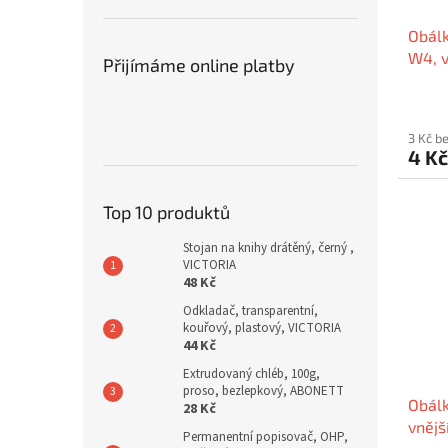
Obálk
W4, v
Přijímáme online platby
200x
VICT
3 Kč b
4 K
Top 10 produktů
Stojan na knihy drátěný, černý ,
VICTORIA
48 Kč
Odkladač, transparentní,
kouřový, plastový, VICTORIA
44 Kč
Extrudovaný chléb, 100g,
proso, bezlepkový, ABONETT
Obálk
28 Kč
vnějš
Permanentní popisovač, OHP,