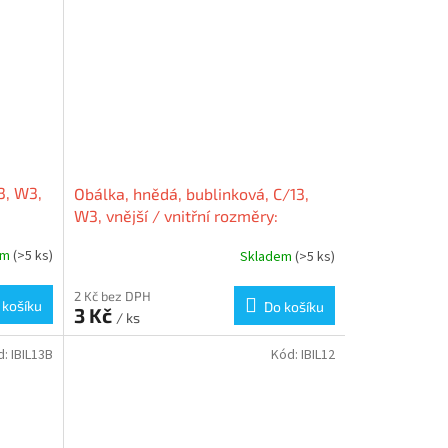
3, W3,
Obálka, hnědá, bublinková, C/13,
W3, vnější / vnitřní rozměry:
170x225 mm / 150x215 mm,
em
(>5 ks)
Skladem
(>5 ks)
VICTORIA
2 Kč bez DPH
 košíku
Do košíku
3 Kč
/ ks
d:
IBIL13B
Kód:
IBIL12