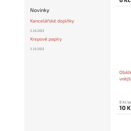
Novinky
Kancelářské doplňky
3.10.2023
Krepové papíry
3.10.2023
Obálk
vnějš
mm /
8 Kč b
10 