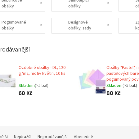
Bublinkové
Samolepící
S
obálky
obálky
o
o
p
Pogumované
Designové
Z
obálky
obálky, sady
k
rodávanější
Ozdobné obálky - DL, 120
Obálky "Pastel", 
g/m2, motiv květin, 10 ks
pastelových bare
pogumovaný pov
PUKKA PAD 9060-
Skladem
(>5 bal)
Skladem
(>5 bal.)
60 Kč
80 Kč
nější
Nejdražší
Nejprodávanější
Abecedně