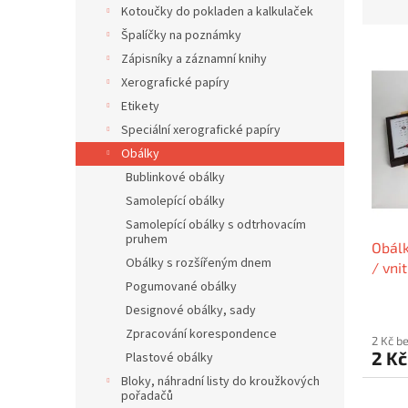
z
Kotoučky do pokladen a kalkulaček
e
Špalíčky na poznámky
V
n
Zápisníky a záznamní knihy
ý
í
Xerografické papíry
p
p
Etikety
i
r
s
o
Speciální xerografické papíry
p
d
Obálky
r
u
Bublinkové obálky
o
k
Samolepící obálky
d
t
Samolepící obálky s odtrhovacím
u
ů
pruhem
Obálk
k
Obálky s rozšířeným dnem
/ vni
t
Pogumované obálky
100x
ů
Designové obálky, sady
Zpracování korespondence
2 Kč b
2 K
Plastové obálky
Bloky, náhradní listy do kroužkových
pořadačů