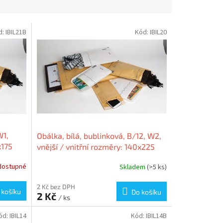
d:
IBIL21B
Kód:
IBIL20
W1,
Obálka, bílá, bublinková, B/12, W2,
x175
vnější / vnitřní rozměry: 140x225
A
mm / 120x215 mm, VICTORIA
dostupné
Skladem
(>5 ks)
2 Kč bez DPH
 košíku
Do košíku
2 Kč
/ ks
ód:
IBIL14
Kód:
IBIL14B