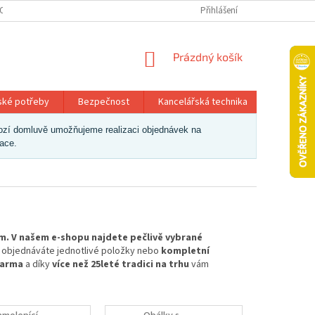
OSOBNÍCH ÚDAJŮ
Přihlášení
NÁKUPNÍ
Prázdný košík
KOŠÍK
ské potřeby
Bezpečnost
Kancelářská technika
Papír a 
dchozí domluvě umožňujeme realizaci objednávek na
zace.
em. V našem e-shopu najdete pečlivě vybrané
už objednáváte jednotlivé položky nebo
kompletní
darma
a díky
více než 25leté tradici na trhu
vám