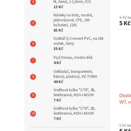
mm /
M, černá, 1-1,5mm, ICO
13 Kč
Návleky na boty, modrá,
4 Kč b
jednorázové, CPE, 100
5 K
ks/balení, 1201
83 Kč
Vizitkář Q-Connect PVC, na 160
vizitek, černý
35 Kč
Pryž Donau, modro-bílá
4 Kč
Odkladač, transparentní,
fialový, plastový, VICTORIA
44 Kč
Grafitová tužka "1770", 3B,
šestihranná, KOH-I-NOOR
Obálk
7 Kč
W7, v
250x
Grafitová tužka "1770", 2B,
šestihranná, KOH-I-NOOR
VICT
7 Kč
5 Kč b
6 K