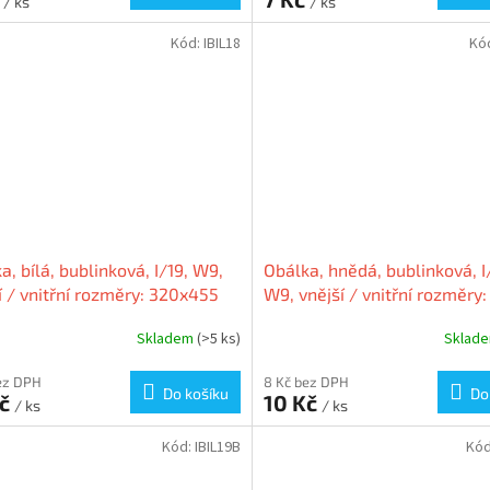
/ ks
/ ks
Kód:
IBIL18
Kó
a, bílá, bublinková, I/19, W9,
Obálka, hnědá, bublinková, I
í / vnitřní rozměry: 320x455
W9, vnější / vnitřní rozměry:
 300x445 mm, VICTORIA
320x455 mm / 300x445 mm
Skladem
(>5 ks)
Sklad
VICTORIA
ez DPH
8 Kč bez DPH
Do košíku
Do
Kč
10 Kč
/ ks
/ ks
Kód:
IBIL19B
Kó