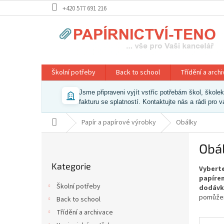
Přejít
+420 577 691 216
na
obsah
Školní potřeby
Back to school
Třídění a arch
Jsme připraveni vyjít vstříc potřebám škol, škol
fakturu se splatností. Kontaktujte nás a rádi pro 
Domů
Papír a papírové výrobky
Obálky
P
Obá
o
Přeskočit
s
Kategorie
kategorie
Vyberte
t
papíren
r
Školní potřeby
dodávk
a
pomůžem
Back to school
n
Třídění a archivace
n