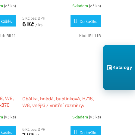
,
mm / 225x340 mm, A4+, VICTORIA
em
(>5 ks)
Skladem
(>5 ks)
5 Kč bez DPH
 košíku
Do košíku
6 Kč
/ ks
ód:
IBIL11
Kód:
IBIL11B
Katalogy
18, W8,
Obálka, hnědá, bublinková, H/18,
0x370
W8, vnější / vnitřní rozměry:
A
290x370 mm / 270x360 mm,
em
(>5 ks)
Skladem
(>5 ks)
VICTORIA
6 Kč bez DPH
 košíku
Do košíku
7 Kč