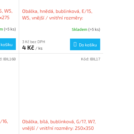
5, W5,
Obálka, hnědá, bublinková, E/15,
0x275
W5, vnější / vnitřní rozměry:
A
240x275 mm / 220x265 mm,
em
(>5 ks)
Skladem
(>5 ks)
VICTORIA
3 Kč bez DPH
 košíku
Do košíku
4 Kč
/ ks
d:
IBIL16B
Kód:
IBIL17
/16,
Obálka, bílá, bublinková, G/17, W7,
vnější / vnitřní rozměry: 250x350