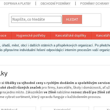
DOPRAVA A PLATBY
OBCHODNÍ PODMÍNKY
PODMÍNKY OCHRANY 
HLEDAT
ivace
Hygienické potřeby
Kancelářské doplňky
Kancelář
ek, úřadů, měst, obcí i dalších státních a příspěvkových organizací. Po pře
vás připravíme individuální řešení odpovídající interním procesům vaší organi
lky
 si Obálky za výhodné ceny s rychlým dodáním a spolehlivým servis
ské zboží různých značek
pro firmy, kanceláře, školy i domácnosti, ať 
y
na jedno místo. Zákazníkům
ve Zlíně
nabízíme
rozvoz zboží po Zlíně z
e vybrat sortiment, který opravdu funguje v každodenním provozu.