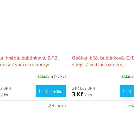
a, hnědá, bublinková, B/12,
Obálka, bílá, bublinková, C/1
nější / vnitřní rozměry:
vnější / vnitřní rozměry:
225 mm / 120x215 mm,
170x225mm / 150x215 mm,
Skladem
(>5 ks)
Sklad
ORIA
VICTORIA
ez DPH
2 Kč bez DPH
Do košíku
Do
č
3 Kč
/ ks
/ ks
Kód:
IBIL13
Kó