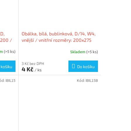
CD,
Obálka, bílá, bublinková, D/14, W4,
x200 /
vnější / vnitřní rozměry: 200x275
mm / 180x265 mm, VICTORIA
em
(>5 ks)
Skladem
(>5 ks)
3 Kč bez DPH
 košíku
Do košíku
4 Kč
/ ks
ód:
IBIL15
Kód:
IBIL15B