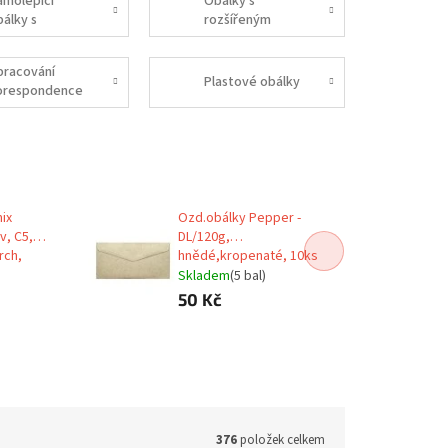
amolepící
Obálky s
bálky s
rozšířeným
dtrhovacím
dnem
ruhem
pracování
Plastové obálky
orespondence
mix
Ozd.obálky Pepper -
v, C5,
DL/120g,
rch,
hnědé,kropenaté, 10ks
ENV
Skladem
(5 bal)
50 Kč
376
položek celkem