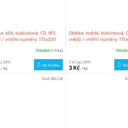
a, bílá, bublinková, CD, W3,
Obálka, hnědá, bublinková, 
í / vnitřní rozměry: 175x200
vnější / vnitřní rozměry: 175
 165x180 mm, VICTORIA
165x180 mm, VICTORIA
Skladem
(>5 ks)
Sklad
ez DPH
2 Kč bez DPH
Do košíku
Do
č
3 Kč
/ ks
/ ks
Kód:
IBIL12B
K