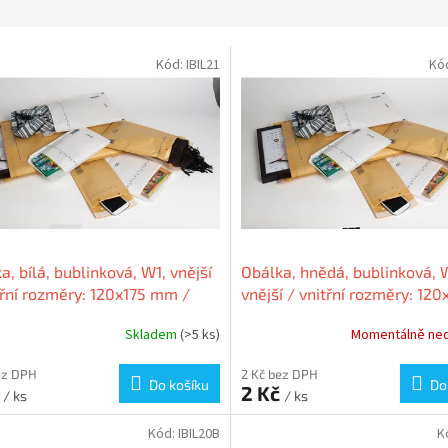
Kód:
IBIL21
Kó
a, bílá, bublinková, W1, vnější
Obálka, hnědá, bublinková, 
třní rozměry: 120x175 mm /
vnější / vnitřní rozměry: 120
165 mm, VICTORIA
mm / 100x165 mm, VICTORI
Skladem
(>5 ks)
Momentálně ne
ez DPH
2 Kč bez DPH
Do košíku
Do
č
2 Kč
/ ks
/ ks
Kód:
IBIL20B
K