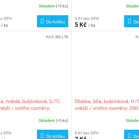
 220x340 mm, VICTORIA
240x350 mm / 220x340 mm
Skladem
(>5 ks)
Sklad
VICTORIA
ez DPH
4 Kč bez DPH
Do košíku
Do
č
5 Kč
/ ks
/ ks
Kód:
IBIL17B
K
a, hnědá, bublinková, G/17,
Obálka, bílá, bublinková, H/
nější / vnitřní rozměry:
vnější / vnitřní rozměry: 29
350 mm / 225x340 mm, A4+,
mm / 270x360 mm, VICTORI
Skladem
(>5 ks)
Sklad
ORI
ez DPH
6 Kč bez DPH
Do košíku
Do
č
7 Kč