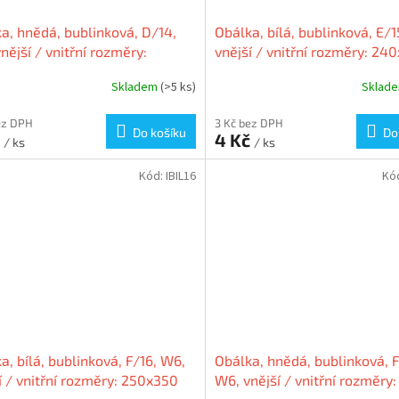
a, hnědá, bublinková, D/14,
Obálka, bílá, bublinková, E/1
nější / vnitřní rozměry:
vnější / vnitřní rozměry: 24
275 mm / 180x265 mm,
mm / 220x265 mm, VICTORI
Skladem
(>5 ks)
Sklad
ORIA
ez DPH
3 Kč bez DPH
Do košíku
Do
č
4 Kč
/ ks
/ ks
Kód:
IBIL16
Kó
a, bílá, bublinková, F/16, W6,
Obálka, hnědá, bublinková, F
í / vnitřní rozměry: 250x350
W6, vnější / vnitřní rozměry: