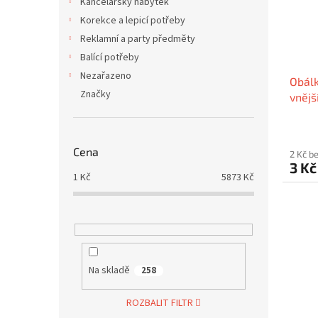
Kancelářský nábytek
Korekce a lepicí potřeby
Reklamní a party předměty
Balící potřeby
Nezařazeno
Obálk
Značky
vnějš
mm /
Cena
2 Kč b
3 K
1
Kč
5873
Kč
Na skladě
258
ROZBALIT FILTR