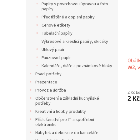
Papíry s povrchovou úpravou a foto
papíry
Předtištěné a dopisní papíry
Cenové etikety
Tabelační papíry
Výkresové a kreslící papíry, skicáky
Uhlový papír
Pauzovací papír
Obálk
Kalendáře, diáře a poznámkové bloky
W2, v
Psací potřeby
140x
VICT
Prezentace
Provoz a údržba
2 Kč b
2 K
Občerstvení a základní kuchyňské
potřeby
Kreativní a hobby produkty
Příslušenství pro IT a spotřební
elektroniku
Nábytek a dekorace do kanceláře