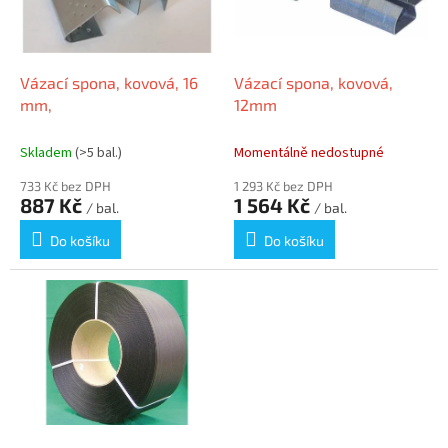
k
p
t
r
ů
o
d
Vázací spona, kovová, 16
Vázací spona, kovová,
u
mm,
12mm
k
t
Skladem
(>5 bal.)
Momentálně nedostupné
ů
733 Kč bez DPH
1 293 Kč bez DPH
887 Kč
1 564 Kč
/ bal.
/ bal.
Do košíku
Do košíku