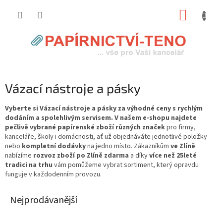
Přejít
NÁKUP
na
obsah
KOŠÍK
Vázací nástroje a pásky
Vyberte si Vázací nástroje a pásky za výhodné ceny s rychlým
dodáním a spolehlivým servisem. V našem e-shopu najdete
pečlivě vybrané papírenské zboží různých značek
pro firmy,
kanceláře, školy i domácnosti, ať už objednáváte jednotlivé položky
nebo
kompletní dodávky
na jedno místo. Zákazníkům
ve Zlíně
nabízíme
rozvoz zboží po Zlíně zdarma
a díky
více než 25leté
tradici na trhu
vám pomůžeme vybrat sortiment, který opravdu
funguje v každodenním provozu.
Nejprodávanější