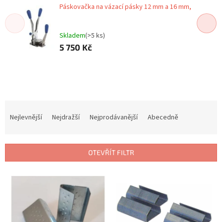
Páskovačka na vázací pásky 12 mm a 16 mm,
Skladem
(>5 ks)
5 750 Kč
Ř
a
Nejlevnější
Nejdražší
Nejprodávanější
Abecedně
z
e
n
OTEVŘÍT FILTR
í
p
V
r
ý
o
p
d
i
u
s