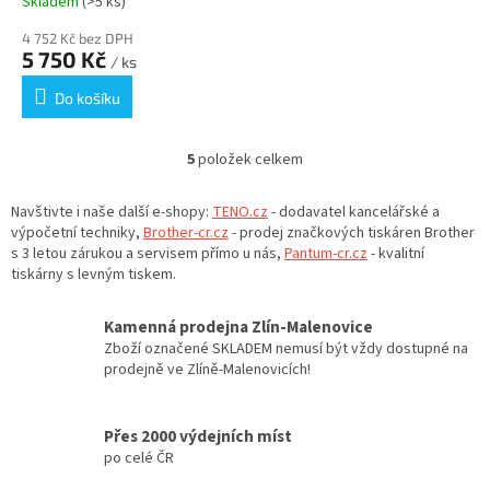
Skladem
(>5 ks)
4 752 Kč bez DPH
5 750 Kč
/ ks
Do košíku
5
položek celkem
O
v
l
Navštivte i naše další e-shopy:
TENO.cz
- dodavatel kancelářské a
á
výpočetní techniky,
Brother-cr.cz
- prodej značkových tiskáren Brother
d
s 3 letou zárukou a servisem přímo u nás,
Pantum-cr.cz
- kvalitní
a
tiskárny s levným tiskem.
c
í
Kamenná prodejna Zlín-Malenovice
p
Zboží označené SKLADEM nemusí být vždy dostupné na
r
prodejně ve Zlíně-Malenovicích!
v
k
y
Přes 2000 výdejních míst
v
po celé ČR
ý
p