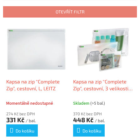
e
n
OTEVŘÍT FILTR
í
p
V
r
ý
o
p
d
i
u
s
k
p
t
r
ů
o
d
Kapsa na zip "Complete
Kapsa na zip "Complete
u
Zip", cestovní, L, LEITZ
Zip", cestovní, 3 velikosti,
k
LEITZ
t
Momentálně nedostupné
Skladem
(>5 bal.)
ů
274 Kč bez DPH
370 Kč bez DPH
331 Kč
448 Kč
/ bal.
/ bal.
Do košíku
Do košíku