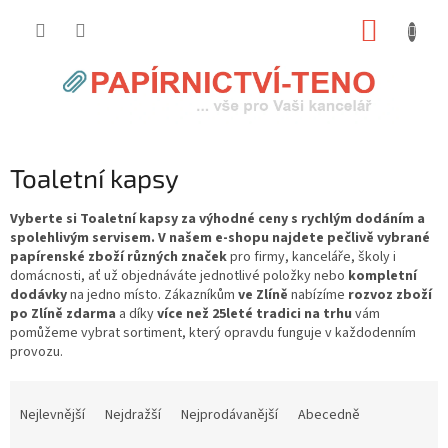
Přejít
NÁKUP
na
obsah
KOŠÍK
Toaletní kapsy
Vyberte si Toaletní kapsy za výhodné ceny s rychlým dodáním a
spolehlivým servisem. V našem e-shopu najdete pečlivě vybrané
papírenské zboží různých značek
pro firmy, kanceláře, školy i
domácnosti, ať už objednáváte jednotlivé položky nebo
kompletní
dodávky
na jedno místo. Zákazníkům
ve Zlíně
nabízíme
rozvoz zboží
po Zlíně zdarma
a díky
více než 25leté tradici na trhu
vám
pomůžeme vybrat sortiment, který opravdu funguje v každodenním
provozu.
Ř
a
Nejlevnější
Nejdražší
Nejprodávanější
Abecedně
z