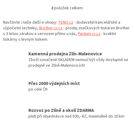
2
položek celkem
O
v
l
Navštivte i naše další e-shopy:
TENO.cz
- dodavatel kancelářské a
á
výpočetní techniky,
Brother-cr.cz
- prodej značkových tiskáren Brother
d
s 3 letou zárukou a servisem přímo u nás,
Pantum-cr.cz
- kvalitní
a
tiskárny s levným tiskem.
c
í
Kamenná prodejna Zlín-Malenovice
p
Zboží označené SKLADEM nemusí být vždy dostupné na
r
prodejně ve Zlíně-Malenovicích!
v
k
y
Přes 2000 výdejních míst
v
po celé ČR
ý
p
i
s
Rozvoz po Zlíně a okolí ZDARMA
u
platí při objednávce nad 500,- Kč, maximálně do 20 km
Z