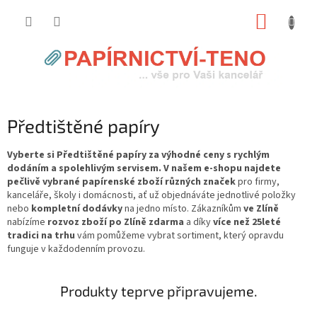
Přejít
NÁKUP
na
obsah
KOŠÍK
Předtištěné papíry
Vyberte si Předtištěné papíry za výhodné ceny s rychlým
dodáním a spolehlivým servisem. V našem e-shopu najdete
pečlivě vybrané papírenské zboží různých značek
pro firmy,
kanceláře, školy i domácnosti, ať už objednáváte jednotlivé položky
nebo
kompletní dodávky
na jedno místo. Zákazníkům
ve Zlíně
nabízíme
rozvoz zboží po Zlíně zdarma
a díky
více než 25leté
tradici na trhu
vám pomůžeme vybrat sortiment, který opravdu
funguje v každodenním provozu.
Produkty teprve připravujeme.