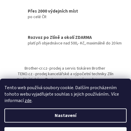
Přes 2000 výdejních míst
po celé ČR
Rozvoz po Zlíně a okolí ZDARMA
platí při objednávce nad 500,- Kč, maximálně do 20 km
Z
á
Brother-cr.cz- prodej a servis tiskáren Brother
p
TENO.cz - prodej kancelářské a výpočetní techniky Zlín
a
Kvalitní tiskárny Pantum - autorizovaný prodejce a servis
t
Tento web používá soubory cookie. Dalším procházením
í
tohoto webu vyjadřujete souhlas s jejich používáním.. Více
informací
zde
.
Nastavení
Vytvořil Shoptet