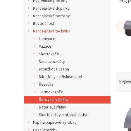
í
Hygienické potřeby
p
Kancelářské doplňky
a
Kancelářské potřeby
n
Bezpečnost
e
Kancelářská technika
l
Laminace
Vazače
Skartovače
Nasouvací lišty
Kroužková vazba
Ř
Diktafony a příslušenství
a
Nejlev
Řezačky
z
Termovazače
e
V
Šifrovací válečky
n
ý
í
Baterie, svítilny
p
p
Skartovačky a příslušenství
i
r
Papír a papírové výrobky
s
o
Psací potřeby