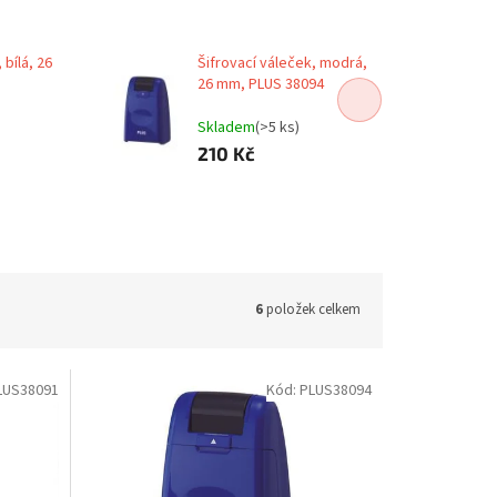
 bílá, 26
Šifrovací váleček, modrá,
26 mm, PLUS 38094
Skladem
(>5 ks)
210 Kč
6
položek celkem
LUS38091
Kód:
PLUS38094