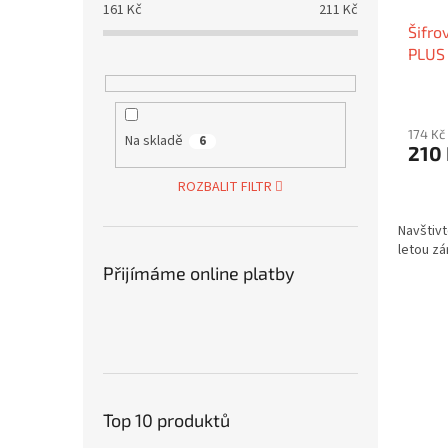
161
Kč
211
Kč
Šifro
PLUS
174 Kč
Na skladě
6
210
ROZBALIT FILTR
Navštivt
letou zá
Přijímáme online platby
Top 10 produktů