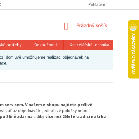
OSOBNÍCH ÚDAJŮ
Přihlášení
NÁKUPNÍ
Prázdný košík
KOŠÍK
ské potřeby
Bezpečnost
Kancelářská technika
Papír a 
dchozí domluvě umožňujeme realizaci objednávek na
zace.
vým servisem. V našem e-shopu najdete pečlivě
osti, ať už objednáváte jednotlivé položky nebo
 po Zlíně zdarma
a díky
více než 25leté tradici na trhu