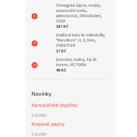
Chirurgická čepice, modrá,
zavazování vzadu,
jednorázová, 100 ks/balení,
1101K
267 Kč
Grafitová tuha do mikrotužky
"Mars Micro", H, 0,7mm,
STAEDTLER
17 Kč
Euroobal, matný, A4, 50
micron, VICTORIA
49 Kč
Novinky
Kancelářské doplňky
3.10.2023
Krepové papíry
3.10.2023