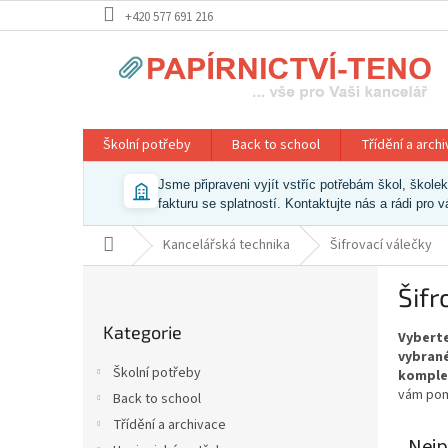
Přejít
+420 577 691 216
na
obsah
Školní potřeby
Back to school
Třídění a arch
Jsme připraveni vyjít vstříc potřebám škol, škol
fakturu se splatností. Kontaktujte nás a rádi pro 
Domů
Kancelářská technika
Šifrovací válečky
P
Šifr
o
Přeskočit
s
Kategorie
kategorie
Vyberte
t
vybrané
r
Školní potřeby
komple
a
vám pom
Back to school
n
Třídění a archivace
n
Nejp