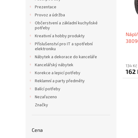
p
d
Prezentace
r
u
o
k
Provoz a údržba
d
t
Občerstvení a základní kuchyňské
u
potřeby
ů
Náplň
k
Kreativní a hobby produkty
3809
t
Příslušenství pro IT a spotřební
ů
elektroniku
Nábytek a dekorace do kanceláře
Kancelářský nábytek
134 Kč
162
Korekce a lepicí potřeby
Reklamní a party předměty
Balící potřeby
Nezařazeno
Značky
Cena