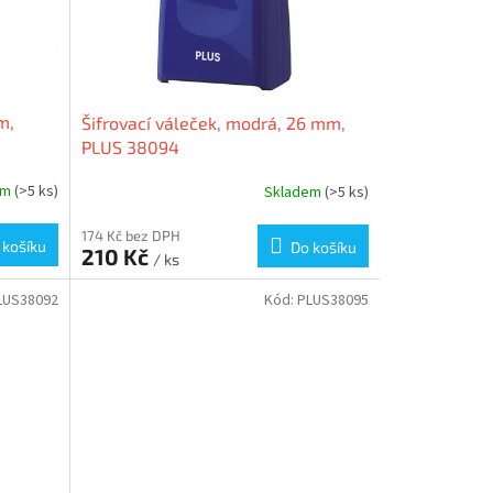
m,
Šifrovací váleček, modrá, 26 mm,
PLUS 38094
em
(>5 ks)
Skladem
(>5 ks)
174 Kč bez DPH
 košíku
Do košíku
210 Kč
/ ks
LUS38092
Kód:
PLUS38095