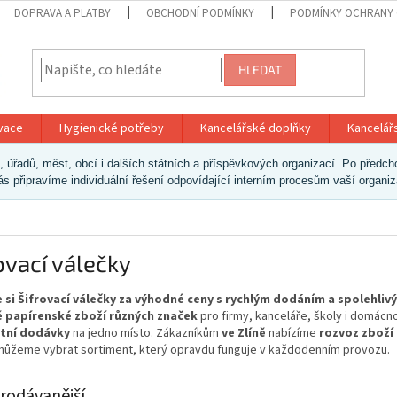
DOPRAVA A PLATBY
OBCHODNÍ PODMÍNKY
PODMÍNKY OCHRANY 
HLEDAT
ivace
Hygienické potřeby
Kancelářské doplňky
Kancelář
ek, úřadů, měst, obcí i dalších státních a příspěvkových organizací. Po pře
vás připravíme individuální řešení odpovídající interním procesům vaší organi
ovací válečky
 si Šifrovací válečky za výhodné ceny s rychlým dodáním a spolehli
 papírenské zboží různých značek
pro firmy, kanceláře, školy i domácn
tní dodávky
na jedno místo. Zákazníkům
ve Zlíně
nabízíme
rozvoz zboží
ůžeme vybrat sortiment, který opravdu funguje v každodenním provozu.
rodávanější