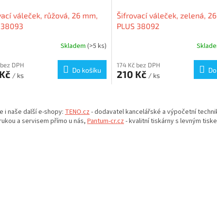
vací váleček, růžová, 26 mm,
Šifrovací váleček, zelená, 2
 38093
PLUS 38092
Skladem
(>5 ks)
Sklad
 bez DPH
174 Kč bez DPH
Do košíku
Do
 Kč
210 Kč
/ ks
/ ks
O
v
e i naše další e-shopy:
TENO.cz
- dodavatel kancelářské a výpočetní techni
l
rukou a servisem přímo u nás,
Pantum-cr.cz
- kvalitní tiskárny s levným tisk
á
d
a
c
í
p
r
v
k
y
v