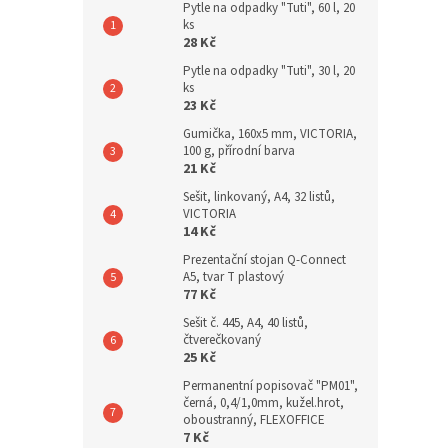
Pytle na odpadky "Tuti", 60 l, 20
ks
28 Kč
Pytle na odpadky "Tuti", 30 l, 20
ks
23 Kč
Gumička, 160x5 mm, VICTORIA,
100 g, přírodní barva
21 Kč
Sešit, linkovaný, A4, 32 listů,
VICTORIA
14 Kč
Prezentační stojan Q-Connect
A5, tvar T plastový
77 Kč
Sešit č. 445, A4, 40 listů,
čtverečkovaný
25 Kč
Permanentní popisovač "PM01",
černá, 0,4/1,0mm, kužel.hrot,
oboustranný, FLEXOFFICE
7 Kč