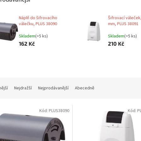
Náplň do šifrovacího
Šifrovací váleček,
válečku, PLUS 38090
mm, PLUS 38091
Skladem
(>5 ks)
Skladem
(>5 ks)
162 Kč
210 Kč
nější
Nejdražší
Nejprodávanější
Abecedně
Kód:
PLUS38090
Kód:
P