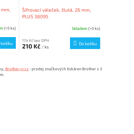
6 mm,
Šifrovací váleček, žlutá, 26 mm,
PLUS 38095
em
(>5 ks)
Skladem
(>5 ks)
174 Kč bez DPH
 košíku
Do košíku
210 Kč
/ ks
ky,
Brother-cr.cz
- prodej značkových tiskáren Brother s 3
em.