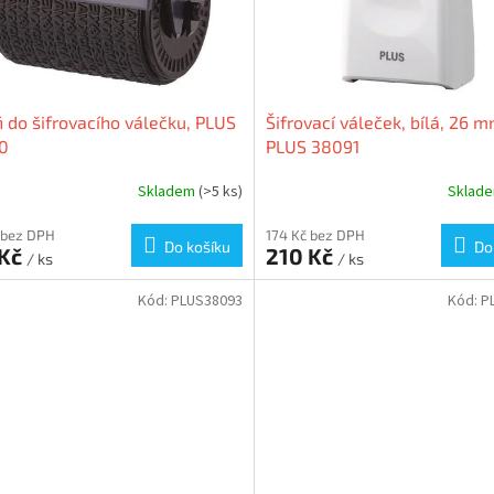
 do šifrovacího válečku, PLUS
Šifrovací váleček, bílá, 26 m
0
PLUS 38091
Skladem
(>5 ks)
Sklad
 bez DPH
174 Kč bez DPH
Do košíku
Do
 Kč
210 Kč
/ ks
/ ks
Kód:
PLUS38093
Kód:
P