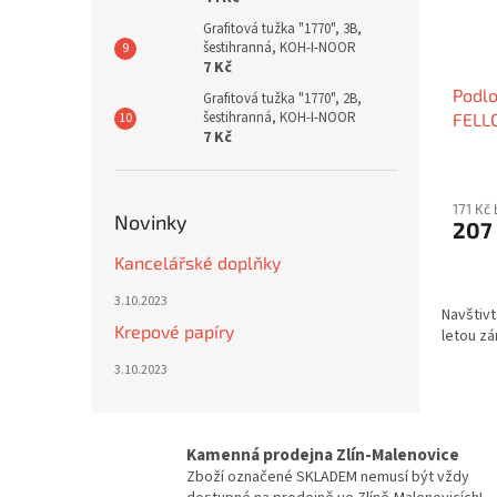
Grafitová tužka "1770", 3B,
šestihranná, KOH-I-NOOR
7 Kč
Podlo
Grafitová tužka "1770", 2B,
šestihranná, KOH-I-NOOR
FELLO
7 Kč
171 Kč
Novinky
207
Kancelářské doplňky
3.10.2023
Navštivt
Krepové papíry
letou zá
3.10.2023
Kamenná prodejna Zlín-Malenovice
Zboží označené SKLADEM nemusí být vždy