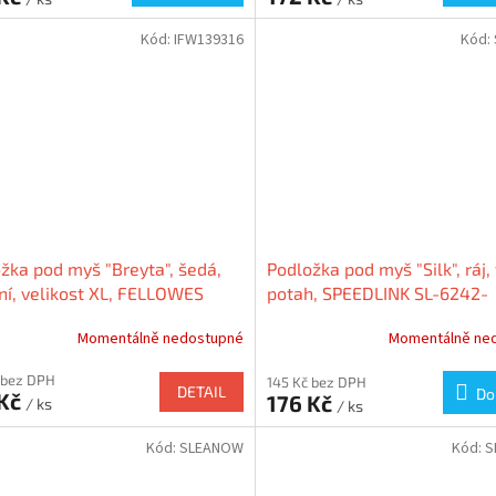
Kód:
IFW139316
Kód:
žka pod myš "Breyta", šedá,
Podložka pod myš "Silk", ráj, 
lní, velikost XL, FELLOWES
potah, SPEEDLINK SL-6242-
39316
PARADISE
Momentálně nedostupné
Momentálně ne
 bez DPH
145 Kč bez DPH
DETAIL
Do
 Kč
176 Kč
/ ks
/ ks
Kód:
SLEANOW
Kód:
S