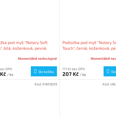
žka pod myš "Notary Soft
Podložka pod myš "Notary S
", bílá, koženková, pevná,
Touch", černá, koženková, pe
DLINK SL-6243-LWT
SPEEDLINK SL-6243-LBK
Momentálně nedostupné
Momentálně ne
 bez DPH
171 Kč bez DPH
Do košíku
Do
 Kč
207 Kč
/ ks
/ ks
Kód:
IFW59039
Kód:
UW