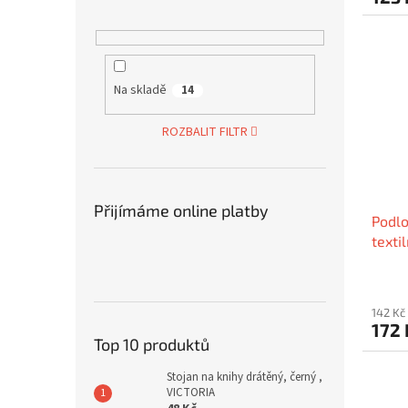
Na skladě
14
ROZBALIT FILTR
Přijímáme online platby
Podlo
texti
1001
142 Kč
172
Top 10 produktů
Stojan na knihy drátěný, černý ,
VICTORIA