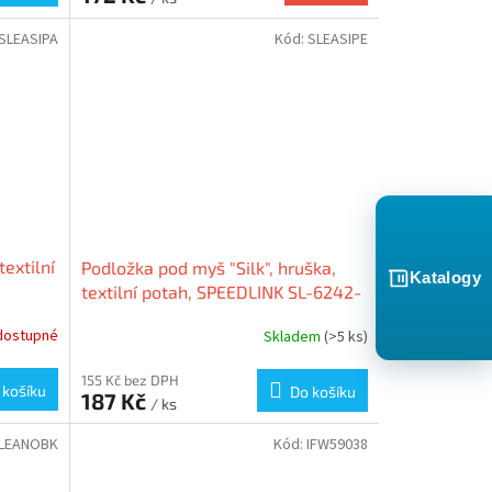
SLEASIPA
Kód:
SLEASIPE
textilní
Podložka pod myš "Silk", hruška,
Katalogy
textilní potah, SPEEDLINK SL-6242-
F01
dostupné
Skladem
(>5 ks)
155 Kč bez DPH
 košíku
Do košíku
187 Kč
/ ks
LEANOBK
Kód:
IFW59038