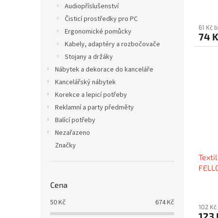
Audiopříslušenství
Čisticí prostředky pro PC
61 Kč 
Ergonomické pomůcky
74 
Kabely, adaptéry a rozbočovače
Stojany a držáky
Nábytek a dekorace do kanceláře
Kancelářský nábytek
Korekce a lepicí potřeby
Reklamní a party předměty
Balící potřeby
Nezařazeno
Značky
Texti
FELLO
Cena
50
Kč
674
Kč
102 Kč
123