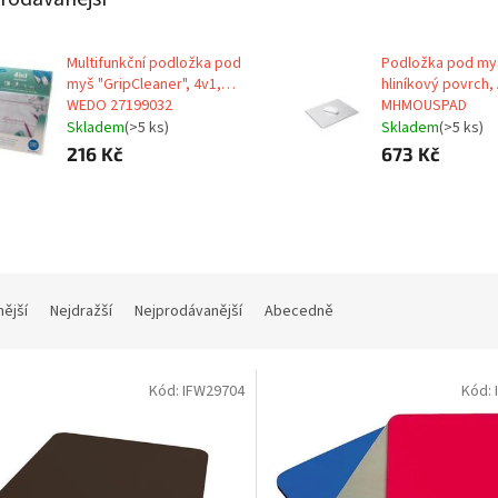
Multifunkční podložka pod
Podložka pod my
myš "GripCleaner", 4v1,
hliníkový povrch,
WEDO 27199032
MHMOUSPAD
Skladem
(>5 ks)
Skladem
(>5 ks)
216 Kč
673 Kč
nější
Nejdražší
Nejprodávanější
Abecedně
Kód:
IFW29704
Kód: