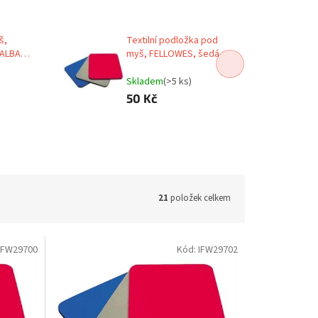
š,
Textilní podložka pod
 ALBA
myš, FELLOWES, šedá
Skladem
(>5 ks)
50 Kč
21
položek celkem
IFW29700
Kód:
IFW29702