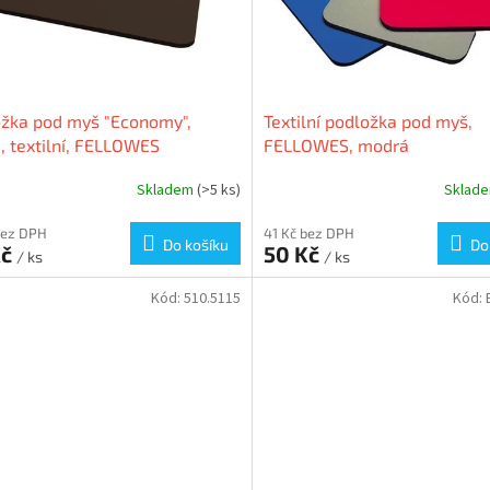
žka pod myš "Economy",
Textilní podložka pod myš,
, textilní, FELLOWES
FELLOWES, modrá
Skladem
(>5 ks)
Sklad
bez DPH
41 Kč bez DPH
Do košíku
Do
Kč
50 Kč
/ ks
/ ks
Kód:
510.5115
Kód: