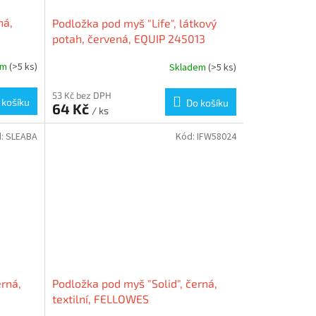
ná,
Podložka pod myš "Life", látkový
potah, červená, EQUIP 245013
em
(>5 ks)
Skladem
(>5 ks)
53 Kč bez DPH
 košíku
Do košíku
64 Kč
/ ks
d:
SLEABA
Kód:
IFW58024
erná,
Podložka pod myš "Solid", černá,
textilní, FELLOWES