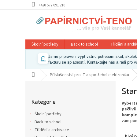
Přejít
+420 577 691 216
na
obsah
Školní potřeby
Back to school
Třídění a arch
Jsme připraveni vyjít vstříc potřebám škol, škol
fakturu se splatností. Kontaktujte nás a rádi pro 
Domů
Příslušenství pro IT a spotřební elektroniku
P
Sta
o
Přeskočit
s
Kategorie
kategorie
Vyberte
t
pečlivě
r
Školní potřeby
komple
a
vám pom
Back to school
n
Třídění a archivace
n
Nejp