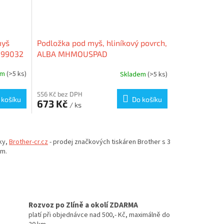
myš
Podložka pod myš, hliníkový povrch,
7199032
ALBA MHMOUSPAD
em
(>5 ks)
Skladem
(>5 ks)
556 Kč bez DPH
 košíku
Do košíku
673 Kč
/ ks
ky,
Brother-cr.cz
- prodej značkových tiskáren Brother s 3
em.
Rozvoz po Zlíně a okolí ZDARMA
platí při objednávce nad 500,- Kč, maximálně do