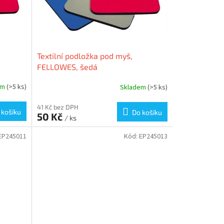
Textilní podložka pod myš,
FELLOWES, šedá
em
(>5 ks)
Skladem
(>5 ks)
41 Kč bez DPH
 košíku
Do košíku
50 Kč
/ ks
EP245011
Kód:
EP245013