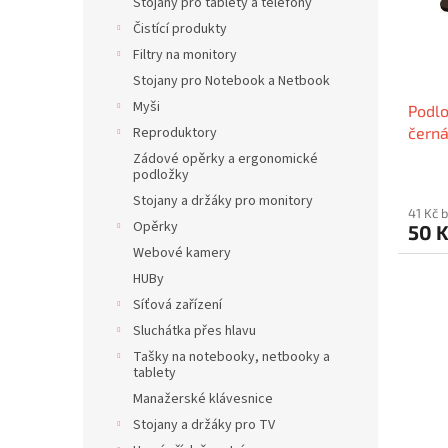
p
Stojany pro tablety a telefony
d
r
u
Čistící produkty
o
k
Filtry na monitory
d
t
Stojany pro Notebook a Netbook
u
ů
Myši
Podlo
k
Reproduktory
černá
t
ů
Zádové opěrky a ergonomické
podložky
Stojany a držáky pro monitory
41 Kč 
Opěrky
50 
Webové kamery
HUBy
Síťová zařízení
Sluchátka přes hlavu
Tašky na notebooky, netbooky a
tablety
Manažerské klávesnice
Stojany a držáky pro TV