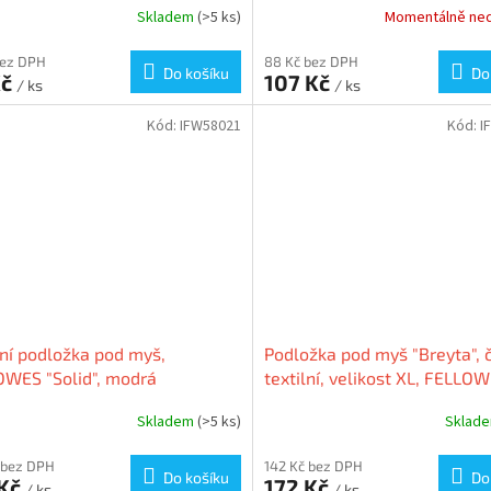
Skladem
(>5 ks)
Momentálně ne
bez DPH
88 Kč bez DPH
Do košíku
Do
Kč
107 Kč
/ ks
/ ks
Kód:
IFW58021
Kód:
I
lní podložka pod myš,
Podložka pod myš "Breyta", 
WES "Solid", modrá
textilní, velikost XL, FELLO
100138995
Skladem
(>5 ks)
Sklad
 bez DPH
142 Kč bez DPH
Do košíku
Do
 Kč
172 Kč
/ ks
/ ks