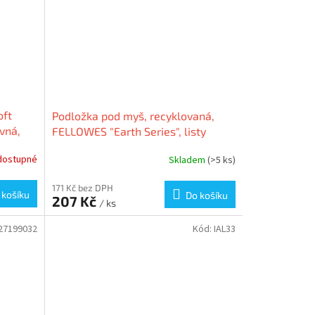
oft
Podložka pod myš, recyklovaná,
vná,
FELLOWES "Earth Series", listy
dostupné
Skladem
(>5 ks)
171 Kč bez DPH
 košíku
Do košíku
207 Kč
/ ks
27199032
Kód:
IAL33