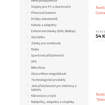
Herní příslušenství
Stojany pro PC a skartovače
Texti
Conn
Přenosné baterie
Držáky dokumentů
Kabely a adaptéry
Externí mechaniky (DVD, BluRay)
45 Kč 
54 
Sluchátka
Zámky pro notebook
Rádia
Sportovní příslušenství
UPS
Mikrofony
Okosotthon megoldások
Technologické produkty
Jiné příslušenství pro telefony a
tablety
Texti
Klávesnice a myši
"Stan
Nabíječky, adaptéry a stojánky