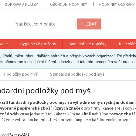
DOPRAVA A PLATBY
OBCHODNÍ PODMÍNKY
PODMÍNKY OCHRANY 
HLEDAT
ivace
Hygienické potřeby
Kancelářské doplňky
Kancelář
ek, úřadů, měst, obcí i dalších státních a příspěvkových organizací. Po pře
vás připravíme individuální řešení odpovídající interním procesům vaší organi
Podložky pod myš
Standardní podložky pod myš
ndardní podložky pod myš
 si Standardní podložky pod myš za výhodné ceny s rychlým dodání
 vybrané papírenské zboží různých značek
pro firmy, kanceláře, školy 
tní dodávky
na jedno místo. Zákazníkům
ve Zlíně
nabízíme
rozvoz zboží
ůžeme vybrat sortiment, který opravdu funguje v každodenním provozu.
rodávanější