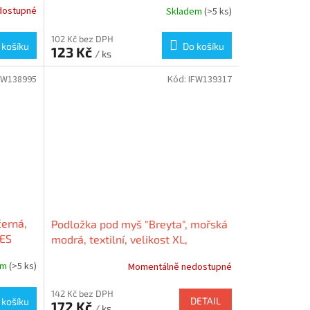
dostupné
Skladem
(>5 ks)
102 Kč bez DPH
 košíku
Do košíku
123 Kč
/ ks
FW138995
Kód:
IFW139317
černá,
Podložka pod myš "Breyta", mořská
WES
modrá, textilní, velikost XL,
FELLOWES 100139317
em
(>5 ks)
Momentálně nedostupné
142 Kč bez DPH
DETAIL
 košíku
172 Kč
/ ks