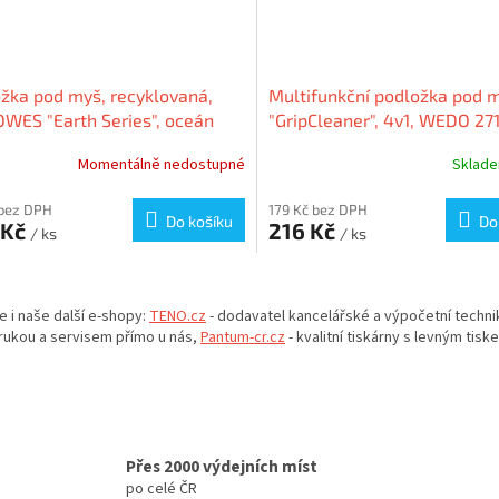
žka pod myš, recyklovaná,
Multifunkční podložka pod 
WES "Earth Series", oceán
"GripCleaner", 4v1, WEDO 2
Momentálně nedostupné
Sklad
 bez DPH
179 Kč bez DPH
Do košíku
Do
 Kč
216 Kč
/ ks
/ ks
O
v
e i naše další e-shopy:
TENO.cz
- dodavatel kancelářské a výpočetní techni
l
rukou a servisem přímo u nás,
Pantum-cr.cz
- kvalitní tiskárny s levným tisk
á
d
a
c
í
p
Přes 2000 výdejních míst
r
po celé ČR
v