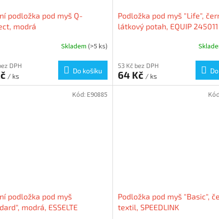
lní podložka pod myš Q-
Podložka pod myš "Life", čer
ect, modrá
látkový potah, EQUIP 245011
Skladem
(>5 ks)
Sklad
bez DPH
53 Kč bez DPH
Do košíku
Do
Kč
64 Kč
/ ks
/ ks
Kód:
E90885
Kó
lní podložka pod myš
Podložka pod myš "Basic", č
dard", modrá, ESSELTE
textil, SPEEDLINK