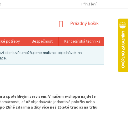
OSOBNÍCH ÚDAJŮ
Přihlášení
NÁKUPNÍ
Prázdný košík
KOŠÍK
ské potřeby
Bezpečnost
Kancelářská technika
Papír a 
dchozí domluvě umožňujeme realizaci objednávek na
zace.
m a spolehlivým servisem. V našem e-shopu najdete
i domácnosti, ať už objednáváte jednotlivé položky nebo
 po Zlíně zdarma
a díky
více než 25leté tradici na trhu