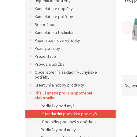
í
Hygienické potřeby
p
Kancelářské doplňky
a
Kancelářské potřeby
n
Bezpečnost
e
Kancelářská technika
l
Papír a papírové výrobky
Psací potřeby
Prezentace
Provoz a údržba
Občerstvení a základní kuchyňské
potřeby
Ř
a
Kreativní a hobby produkty
Nejlev
z
Příslušenství pro IT a spotřební
e
elektroniku
V
n
Podložky pod myš
ý
í
Standardní podložky pod myš
p
p
Podložky pod myš s opěrkou
i
r
Podložky pod nohy
s
o