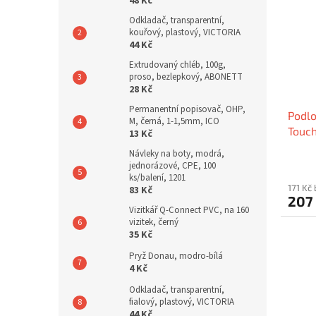
48 Kč
Odkladač, transparentní,
kouřový, plastový, VICTORIA
44 Kč
Extrudovaný chléb, 100g,
proso, bezlepkový, ABONETT
28 Kč
Permanentní popisovač, OHP,
Podlo
M, černá, 1-1,5mm, ICO
Touch
13 Kč
SPEE
Návleky na boty, modrá,
jednorázové, CPE, 100
ks/balení, 1201
171 Kč
83 Kč
207
Vizitkář Q-Connect PVC, na 160
vizitek, černý
35 Kč
Pryž Donau, modro-bílá
4 Kč
Odkladač, transparentní,
fialový, plastový, VICTORIA
44 Kč