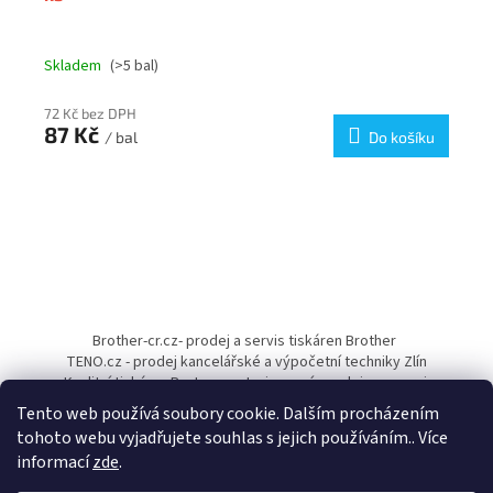
Skladem
(>5 bal)
72 Kč bez DPH
87 Kč
/ bal
Do košíku
Z
á
Brother-cr.cz- prodej a servis tiskáren Brother
p
TENO.cz - prodej kancelářské a výpočetní techniky Zlín
a
Kvalitní tiskárny Pantum - autorizovaný prodejce a servis
t
Tento web používá soubory cookie. Dalším procházením
í
tohoto webu vyjadřujete souhlas s jejich používáním.. Více
informací
zde
.