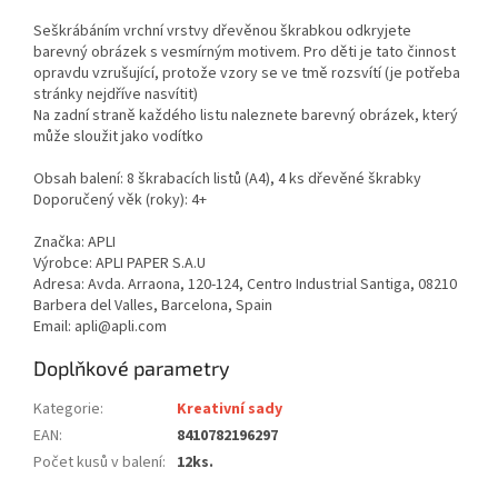
Seškrábáním vrchní vrstvy dřevěnou škrabkou odkryjete
barevný obrázek s vesmírným motivem. Pro děti je tato činnost
opravdu vzrušující, protože vzory se ve tmě rozsvítí (je potřeba
stránky nejdříve nasvítit)
Na zadní straně každého listu naleznete barevný obrázek, který
může sloužit jako vodítko
Obsah balení: 8 škrabacích listů (A4), 4 ks dřevěné škrabky
Doporučený věk (roky): 4+
Značka: APLI
Výrobce: APLI PAPER S.A.U
Adresa: Avda. Arraona, 120-124, Centro Industrial Santiga, 08210
Barbera del Valles, Barcelona, Spain
Email: apli@apli.com
Doplňkové parametry
Kategorie
:
Kreativní sady
EAN
:
8410782196297
Počet kusů v balení
:
12ks.