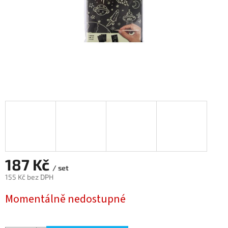
187 Kč
/ set
155 Kč bez DPH
Měrná
Momentálně nedostupné
cena: