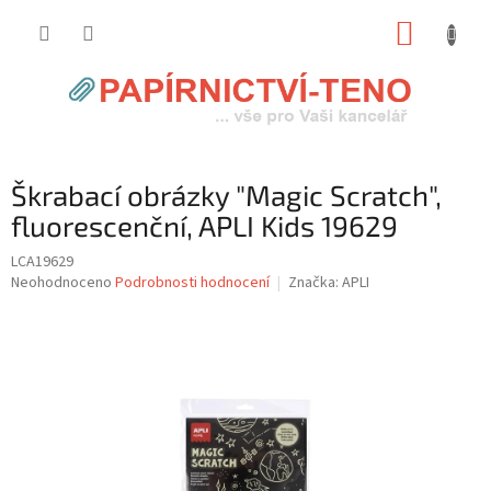
Přejít
NÁKUP
na
obsah
KOŠÍK
Škrabací obrázky "Magic Scratch",
fluorescenční, APLI Kids 19629
LCA19629
Průměrné
Neohodnoceno
Podrobnosti hodnocení
Značka:
APLI
hodnocení
produktu
je
0,0
z
5
hvězdiček.