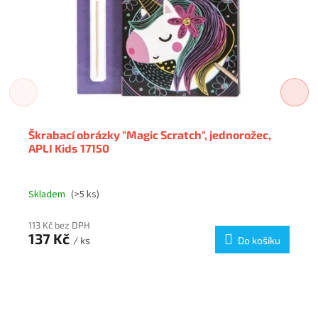
Škrabací obrázky "Magic Scratch", jednorožec,
APLI Kids 17150
Skladem
(>5 ks)
113 Kč bez DPH
137 Kč
/ ks
Do košíku