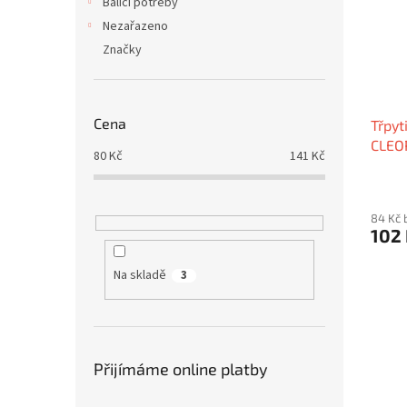
Balící potřeby
Nezařazeno
Značky
Cena
Třpyt
CLEO
80
Kč
141
Kč
84 Kč 
102
Na skladě
3
Přijímáme online platby