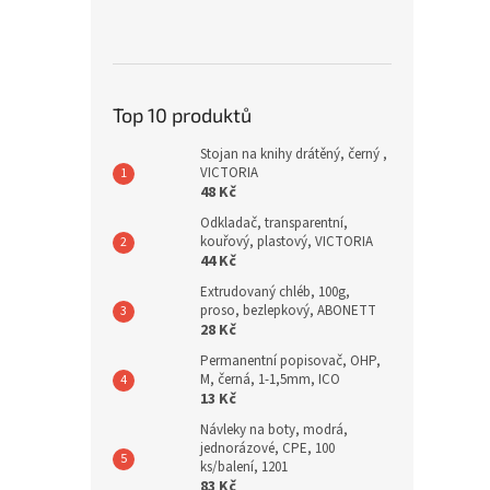
Top 10 produktů
Stojan na knihy drátěný, černý ,
VICTORIA
48 Kč
Odkladač, transparentní,
kouřový, plastový, VICTORIA
44 Kč
Extrudovaný chléb, 100g,
proso, bezlepkový, ABONETT
28 Kč
Permanentní popisovač, OHP,
M, černá, 1-1,5mm, ICO
13 Kč
Návleky na boty, modrá,
jednorázové, CPE, 100
ks/balení, 1201
83 Kč