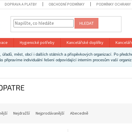
DOPRAVA A PLATBY
OBCHODNÍ PODMÍNKY
PODMÍNKY OCHRANY 
HLEDAT
ivace
Hygienické potřeby
Kancelářské doplňky
Kancelář
ek, úřadů, měst, obcí i dalších státních a příspěvkových organizací. Po pře
vás připravíme individuální řešení odpovídající interním procesům vaší organi
OPATRE
nější
Nejdražší
Nejprodávanější
Abecedně