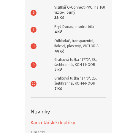
Vizitkář Q-Connect PVC, na 160
vizitek, černý
35 Kč
Pryž Donau, modro-bílá
4 Kč
Odkladač, transparentní,
fialový, plastový, VICTORIA
44 Kč
Grafitová tužka "1770", 3B,
šestihranná, KOH-I-NOOR
7 Kč
Grafitová tužka "1770", 2B,
šestihranná, KOH-I-NOOR
7 Kč
Novinky
Kancelářské doplňky
3.10.2023