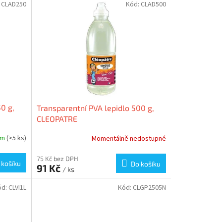
:
CLAD250
Kód:
CLAD500
0 g,
Transparentní PVA lepidlo 500 g,
CLEOPATRE
em
(>5 ks)
Momentálně nedostupné
75 Kč bez DPH
 košíku
Do košíku
91 Kč
/ ks
ód:
CLVI1L
Kód:
CLGP2505N