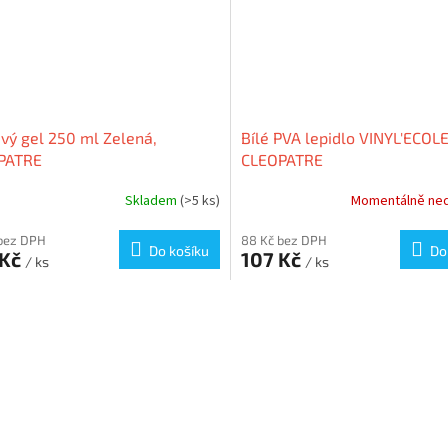
ivý gel 250 ml Zelená,
Bílé PVA lepidlo VINYL'ECOLE
PATRE
CLEOPATRE
Skladem
(>5 ks)
Momentálně ne
bez DPH
88 Kč bez DPH
Do košíku
Do
 Kč
107 Kč
/ ks
/ ks
O
v
l
á
d
a
c
í