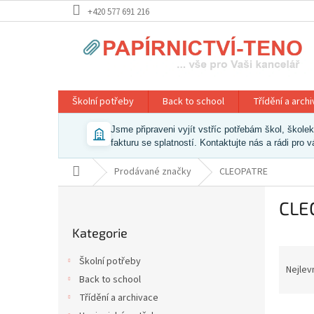
Přejít
+420 577 691 216
na
obsah
Školní potřeby
Back to school
Třídění a arch
Jsme připraveni vyjít vstříc potřebám škol, škol
fakturu se splatností. Kontaktujte nás a rádi pro 
Domů
Prodávané značky
CLEOPATRE
P
CLE
o
Přeskočit
s
Kategorie
kategorie
t
Ř
r
Školní potřeby
a
a
Nejlev
Back to school
z
n
Třídění a archivace
e
n