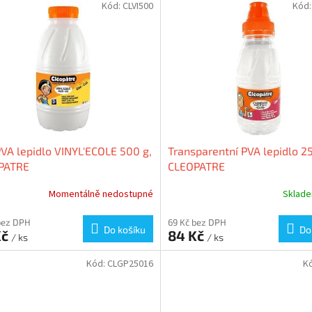
Kód:
CLVI500
Kód
PVA lepidlo VINYL'ECOLE 500 g,
Transparentní PVA lepidlo 25
PATRE
CLEOPATRE
Momentálně nedostupné
Sklad
bez DPH
69 Kč bez DPH
Do košíku
Do
Kč
84 Kč
/ ks
/ ks
Kód:
CLGP25016
K