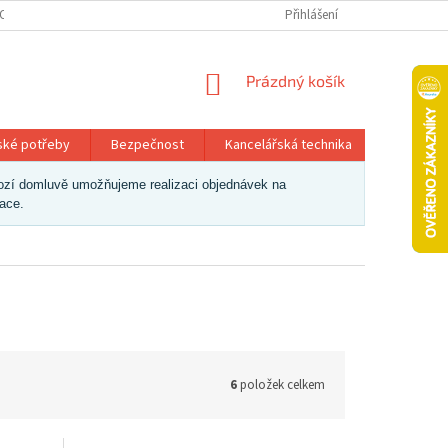
OSOBNÍCH ÚDAJŮ
Přihlášení
NÁKUPNÍ
Prázdný košík
KOŠÍK
ské potřeby
Bezpečnost
Kancelářská technika
Papír a 
dchozí domluvě umožňujeme realizaci objednávek na
zace.
6
položek celkem