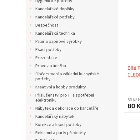
V
n
í
Hygienické potřeby
ý
í
p
Kancelářské doplňky
p
p
a
Kancelářské potřeby
i
r
n
Bezpečnost
s
o
e
Kancelářská technika
p
d
l
r
u
Papír a papírové výrobky
o
k
Psací potřeby
d
t
Prezentace
u
ů
Provoz a údržba
Bílé 
k
Občerstvení a základní kuchyňské
CLEO
t
potřeby
ů
Kreativní a hobby produkty
Příslušenství pro IT a spotřební
66 Kč 
elektroniku
80 
Nábytek a dekorace do kanceláře
Kancelářský nábytek
Korekce a lepicí potřeby
Reklamní a party předměty