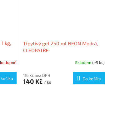
 1 kg,
Třpytivý gel 250 ml NEON Modrá,
CLEOPATRE
dostupné
Skladem
(>5 ks)
116 Kč bez DPH
 košíku
Do košíku
140 Kč
/ ks