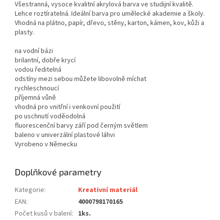
Všestranná, vysoce kvalitní akrylová barva ve studijní kvalitě.
Lehce roztíratelná. Ideální barva pro umělecké akademie a školy.
Vhodná na plátno, papír, dřevo, stěny, karton, kámen, kov, kůži a
plasty.
na vodní bázi
brilantní, dobře krycí
vodou ředitelná
odstíny mezi sebou můžete libovolně míchat
rychleschnoucí
příjemná vůně
vhodná pro vnitřní i venkovní použití
po uschnutí voděodolná
fluorescenční barvy září pod černým světlem
baleno v univerzální plastové láhvi
Vyrobeno v Německu
Doplňkové parametry
Kategorie
:
Kreativní materiál
EAN
:
4000798170165
Počet kusů v balení
:
1ks.