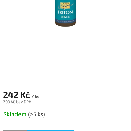
242 Kč
/ ks
200 Kč bez DPH
Měrná
Skladem
(>5 ks)
cena: