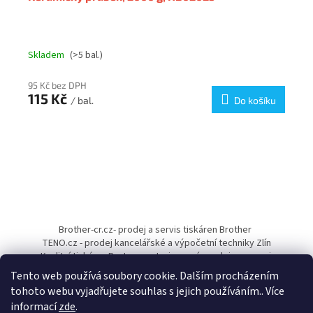
Skladem
(>5 bal.)
95 Kč bez DPH
115 Kč
/ bal.
Do košíku
Z
á
Brother-cr.cz- prodej a servis tiskáren Brother
p
TENO.cz - prodej kancelářské a výpočetní techniky Zlín
a
Kvalitní tiskárny Pantum - autorizovaný prodejce a servis
t
Tento web používá soubory cookie. Dalším procházením
í
tohoto webu vyjadřujete souhlas s jejich používáním.. Více
informací
zde
.