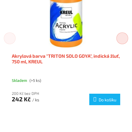
Akrylová barva "TRITON SOLO GOYA", indická žluť,
750 ml, KREUL
Skladem
(>5 ks)
200 Kč bez DPH
242 Kč
/ ks
Do košíku