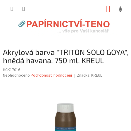
Přejít
NÁKUP
na
obsah
KOŠÍK
Akrylová barva "TRITON SOLO GOYA",
hnědá havana, 750 ml, KREUL
HCK17016
Průměrné
Neohodnoceno
Podrobnosti hodnocení
Značka:
KREUL
hodnocení
produktu
je
0,0
z
5
hvězdiček.