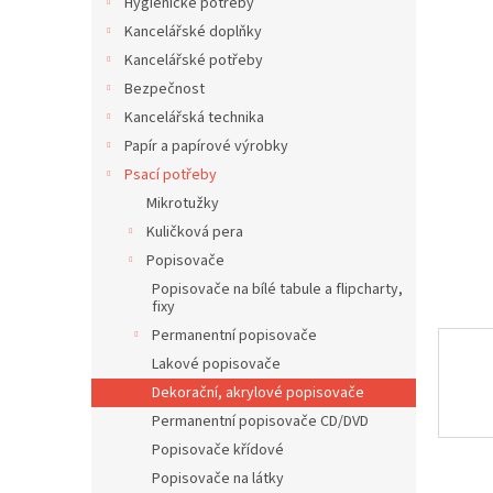
í
Hygienické potřeby
0,0
z
p
Kancelářské doplňky
5
a
Kancelářské potřeby
hvězdič
n
Bezpečnost
e
Kancelářská technika
l
Papír a papírové výrobky
Psací potřeby
Mikrotužky
Kuličková pera
Popisovače
Popisovače na bílé tabule a flipcharty,
fixy
Permanentní popisovače
Lakové popisovače
Dekorační, akrylové popisovače
Permanentní popisovače CD/DVD
Popisovače křídové
Popisovače na látky