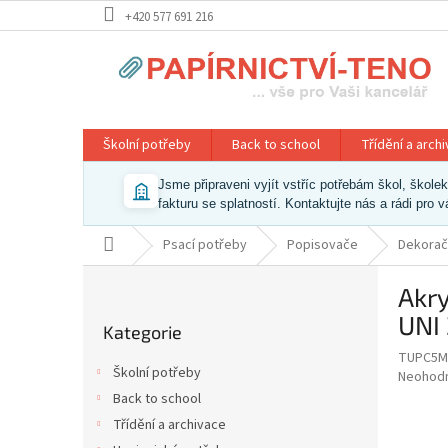
Přejít
+420 577 691 216
na
obsah
Školní potřeby
Back to school
Třídění a arch
Jsme připraveni vyjít vstříc potřebám škol, škol
fakturu se splatností. Kontaktujte nás a rádi pro 
Domů
Psací potřeby
Popisovače
Dekorač
P
Akry
o
Přeskočit
s
UNI
Kategorie
kategorie
t
TUPC5M
r
Školní potřeby
Průměr
Neohod
a
hodnoce
Back to school
n
produkt
Třídění a archivace
n
je