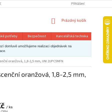
OSOBNÍCH ÚDAJŮ
Přihlášení
NÁKUPNÍ
Prázdný košík
KOŠÍK
ské potřeby
Bezpečnost
Kancelářská technika
Papír a 
dchozí domluvě umožňujeme realizaci objednávek na
zace.
cenční oranžová, 1,8-2,5 mm, UNI 2UPC5MFN
scenční oranžová, 1,8-2,5 mm,
Kč
/ ks
z DPH