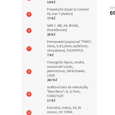
14 Kč
57 
Prezentační stojan Q-Connect
6
A5, tvar T plastový
77 Kč
Sešit č. 445, A4, 40 listů,
čtverečkovaný
25 Kč
Permanentní popisovač "PM01",
černá, 0,4/1,0mm, kužel.hrot,
oboustranný, FLEXOFFICE
7 Kč
Chirurgická čepice, modrá,
zavazování vzadu,
jednorázová, 100 ks/balení,
1101K
267 Kč
Grafitová tuha do mikrotužky
"Mars Micro", H, 0,7mm,
STAEDTLER
17 Kč
Euroobal, matný, A4, 50
micron, VICTORIA