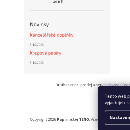
49 Kč
Novinky
Kancelářské doplňky
3.10.2023
Krepové papíry
3.10.2023
Z
á
Brother-cr.cz- prodej a servis tiskáren Bro
p
a
Tento web p
t
vyjadřujete s
í
Nastaven
Copyright 2026
Papírnictví TENO
. Všechna práva vyhraz