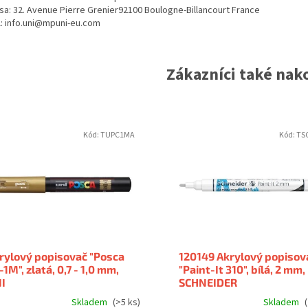
sa: 32. Avenue Pierre Grenier92100 Boulogne-Billancourt France
l: info.uni@mpuni-eu.com
Zákazníci také nako
Kód:
TUPC1MA
Kód:
TS
rylový popisovač "Posca
120149 Akrylový popisov
-1M", zlatá, 0,7 - 1,0 mm,
"Paint-It 310", bílá, 2 mm,
I
SCHNEIDER
Skladem
(>5 ks)
Skladem
(