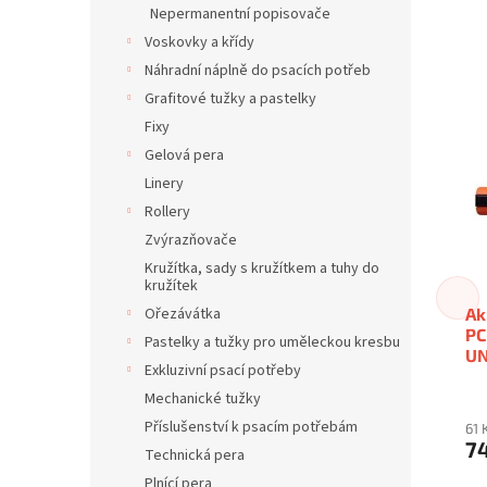
Nepermanentní popisovače
Voskovky a křídy
Náhradní náplně do psacích potřeb
Grafitové tužky a pastelky
Fixy
Gelová pera
Linery
Rollery
Zvýrazňovače
Kružítka, sady s kružítkem a tuhy do
kružítek
Ak
Ořezávátka
PC
Pastelky a tužky pro uměleckou kresbu
UN
Exkluzivní psací potřeby
Mechanické tužky
Příslušenství k psacím potřebám
61 
7
Technická pera
Plnící pera