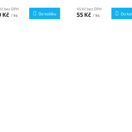
Kč bez DPH
45 Kč bez DPH
9 Kč
55 Kč
Do košíku
Do ko
/ ks
/ ks