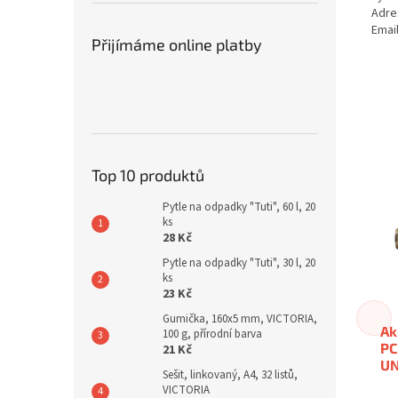
Adre
Emai
Přijímáme online platby
Top 10 produktů
Pytle na odpadky "Tuti", 60 l, 20
ks
28 Kč
Pytle na odpadky "Tuti", 30 l, 20
ks
23 Kč
Gumička, 160x5 mm, VICTORIA,
Ak
100 g, přírodní barva
PC
21 Kč
UN
Sešit, linkovaný, A4, 32 listů,
VICTORIA