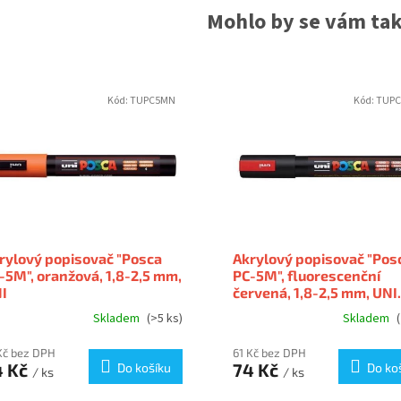
Mohlo by se vám také
Kód:
TUPC5MN
Kód:
TUPC
rylový popisovač "Posca
Akrylový popisovač "Pos
-5M", oranžová, 1,8-2,5 mm,
PC-5M", fluorescenční
I
červená, 1,8-2,5 mm, UNI
2UPC5MFP
Skladem
(>5 ks)
Skladem
(
Kč bez DPH
61 Kč bez DPH
4 Kč
74 Kč
Do košíku
Do ko
/ ks
/ ks