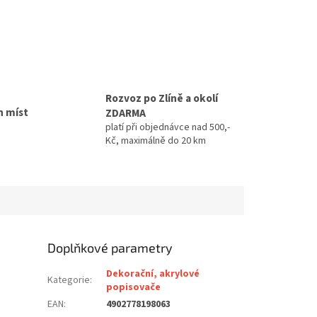
Rozvoz po Zlíně a okolí
h míst
ZDARMA
platí při objednávce nad 500,-
Kč, maximálně do 20 km
Doplňkové parametry
Dekorační, akrylové
Kategorie
:
popisovače
EAN
:
4902778198063