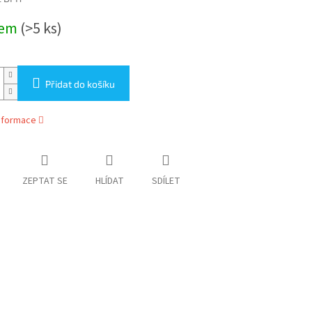
dem
(>5 ks)
Přidat do košíku
informace
ZEPTAT SE
HLÍDAT
SDÍLET