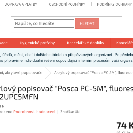
DOPRAVA A PLATBY
OBCHODNÍ PODMÍNKY
PODMÍNKY OCHRANY 
HLEDAT
ivace
Hygienické potřeby
Kancelářské doplňky
Kancelář
ek, úřadů, měst, obcí i dalších státních a příspěvkových organizací. Po pře
vás připravíme individuální řešení odpovídající interním procesům vaší organi
ní, akrylové popisovače
Akrylový popisovač "Posca PC-5M", fluores
lový popisovač "Posca PC-5M", fluore
 2UPC5MFN
FN
né
noceno
Podrobnosti hodnocení
Značka:
UNI
ní
74 
u
61 Kč be