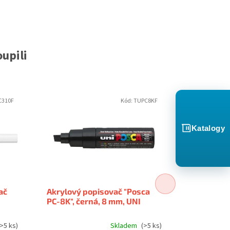
upili
C310F
Kód:
TUPC8KF
Katalogy
ač
Akrylový popisovač "Posca
Akrylový 
PC-8K", černá, 8 mm, UNI
PC-1M", bíl
>5 ks)
Skladem
(>5 ks)