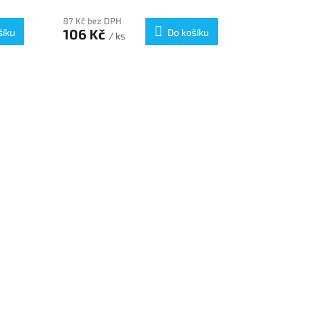
87 Kč bez DPH
57 Kč bez D
106 Kč
69 Kč
šíku
Do košíku
/ ks
/ k