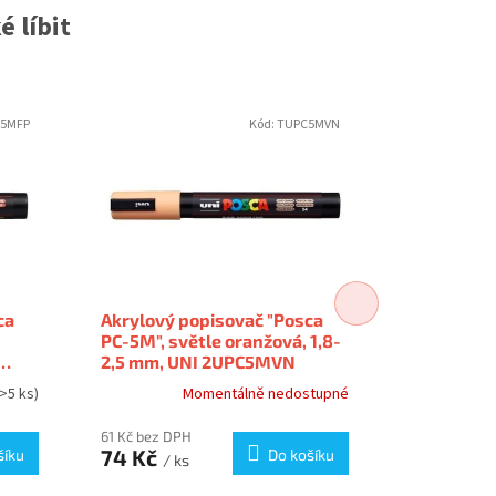
 líbit
5MFP
Kód:
TUPC5MVN
ca
Akrylový popisovač "Posca
Akrylový 
PC-5M", světle oranžová, 1,8-
PC-5M", fl
2,5 mm, UNI 2UPC5MVN
1,8-2,5 m
>5 ks)
Momentálně nedostupné
61 Kč bez DPH
61 Kč bez DP
74 Kč
74 Kč
šíku
Do košíku
/ ks
/ k