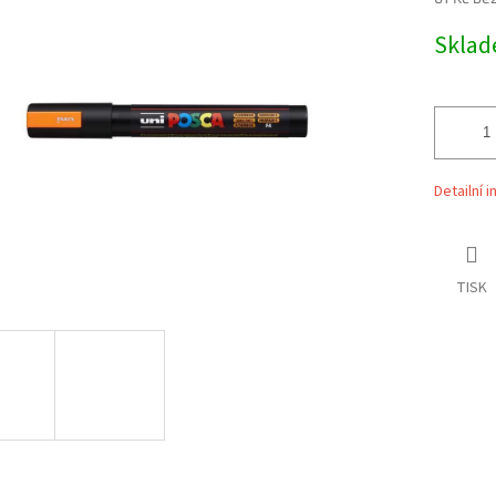
Měrná
Skla
cena:
ek.
Detailní 
TISK