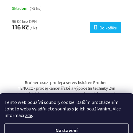
Skladem
(>5 ks)
96 Kč bez DPH
116 Kč
/ ks
Do košíku
Z
á
Brother-cr.cz- prodej a servis tiskáren Brother
p
TENO.cz - prodej kancelářské a výpočetní techniky Zlín
a
Kvalitní tiskárny Pantum - autorizovaný prodejce a servis
t
Tento web používá soubory cookie. Dalším procházením
í
tohoto webu vyjadřujete souhlas s jejich používáním.. Více
informací
zde
.
Nastavení
Vytvořil Shoptet