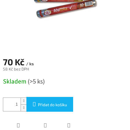
70 Kč
/ ks
58 Kč bez DPH
Měrná
Skladem
(>5 ks)
cena:
Přidat do košíku