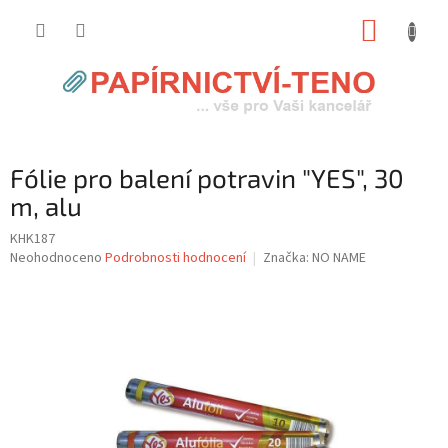
Přejít
NÁKUP
na
obsah
KOŠÍK
Fólie pro balení potravin "YES", 30
m, alu
KHK187
Průměrné
Neohodnoceno
Podrobnosti hodnocení
Značka:
NO NAME
hodnocení
produktu
je
0,0
z
5
hvězdiček.