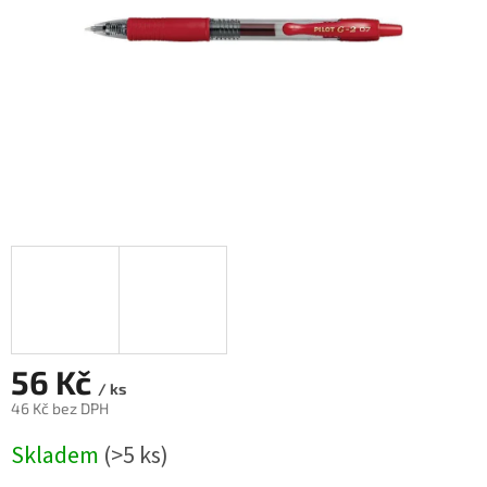
56 Kč
/ ks
46 Kč bez DPH
Měrná
Skladem
(>5 ks)
cena: