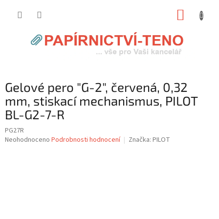
Přejít
NÁKUP
na
obsah
KOŠÍK
Gelové pero "G-2", červená, 0,32
mm, stiskací mechanismus, PILOT
BL-G2-7-R
PG27R
Průměrné
Neohodnoceno
Podrobnosti hodnocení
Značka:
PILOT
hodnocení
produktu
je
0,0
z
5
hvězdiček.