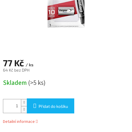
77 Kč
/ ks
64 Kč bez DPH
Měrná
Skladem
(>5 ks)
cena:
Přidat do košíku
Detailní informace