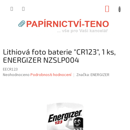
Přejít
NÁKUP
na
obsah
KOŠÍK
Lithiová foto baterie "CR123", 1 ks,
ENERGIZER NZSLP004
EECR123
Průměrné
Neohodnoceno
Podrobnosti hodnocení
Značka:
ENERGIZER
hodnocení
produktu
je
0,0
z
5
hvězdiček.