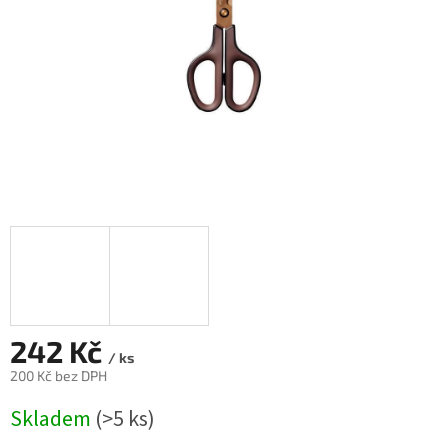
242 Kč
/ ks
200 Kč bez DPH
Měrná
Skladem
(>5 ks)
cena: