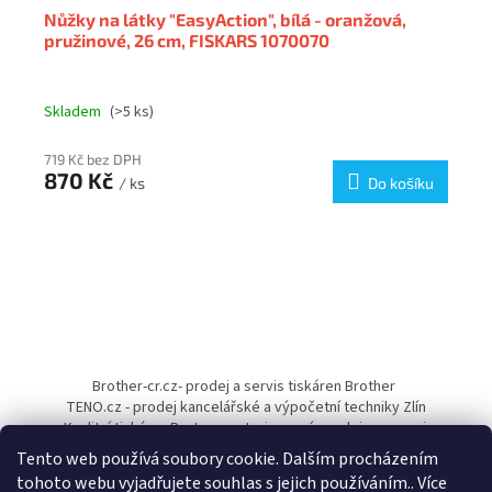
Nůžky na látky "EasyAction", bílá - oranžová,
pružinové, 26 cm, FISKARS 1070070
Skladem
(>5 ks)
719 Kč bez DPH
870 Kč
/ ks
Do košíku
Z
á
Brother-cr.cz- prodej a servis tiskáren Brother
p
TENO.cz - prodej kancelářské a výpočetní techniky Zlín
a
Kvalitní tiskárny Pantum - autorizovaný prodejce a servis
t
Tento web používá soubory cookie. Dalším procházením
í
tohoto webu vyjadřujete souhlas s jejich používáním.. Více