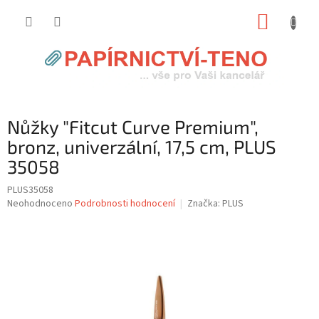
Přejít
NÁKUP
na
obsah
KOŠÍK
Nůžky "Fitcut Curve Premium",
bronz, univerzální, 17,5 cm, PLUS
35058
PLUS35058
Průměrné
Neohodnoceno
Podrobnosti hodnocení
Značka:
PLUS
hodnocení
produktu
je
0,0
z
5
hvězdiček.