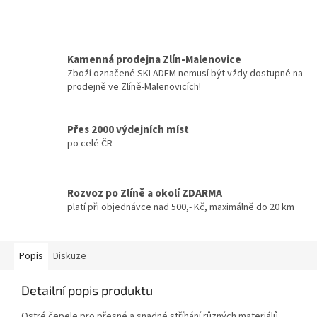
Kamenná prodejna Zlín-Malenovice
Zboží označené SKLADEM nemusí být vždy dostupné na
prodejně ve Zlíně-Malenovicích!
Přes 2000 výdejních míst
po celé ČR
Rozvoz po Zlíně a okolí ZDARMA
platí při objednávce nad 500,- Kč, maximálně do 20 km
Popis
Diskuze
Detailní popis produktu
Ostré čepele pro přesné a snadné stříhání různých materiálů.