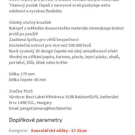
Titanový povlak čepelí z nerezové oceli poskytuje extra
odolnost a vysokou flexibilitu.
Odolný otočný kroužek
Rukojeť z měkkého dvouvrstvého materiálu minimalizuje bolest
prstů po použití
Zaoblená špička pro větší bezpečnost
Dostatečná ostrost pro více než 500 000 řezů
Nově vyvinutý 3D design čepele má silný antiadhezivní efekt
Vhodný na stříhání papíru, kartonu, plastu, lepicí pásky, obalů,
pet lahví, šňůr, látek nebo květin
Délka: 175 mm
Délka čepele: 65 mm
Značka: PLUS
Výrobce: Best Label KftAdresa: 8198 Balatonfűzfő, belterület
hrsz 1498/321., Hungary
Email: pergel.tamara@bestlabel.hu
Doplňkové parametry
Kategorie
:
Kancelářské nůžky - 17-21cm