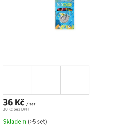
36 Kč
/ set
30 Kč bez DPH
Měrná
Skladem
(>5 set)
cena: