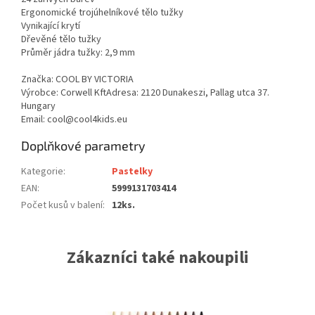
Ergonomické trojúhelníkové tělo tužky
Vynikající krytí
Dřevěné tělo tužky
Průměr jádra tužky: 2,9 mm
Značka: COOL BY VICTORIA
Výrobce: Corwell KftAdresa: 2120 Dunakeszi, Pallag utca 37.
Hungary
Email: cool@cool4kids.eu
Doplňkové parametry
Kategorie
:
Pastelky
EAN
:
5999131703414
Počet kusů v balení
:
12ks.
Zákazníci také nakoupili