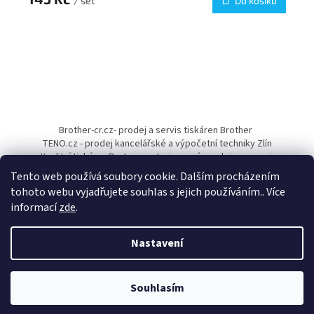
/ set
Do košíku
Z
á
Brother-cr.cz- prodej a servis tiskáren Brother
p
TENO.cz - prodej kancelářské a výpočetní techniky Zlín
a
Kvalitní tiskárny Pantum - autorizovaný prodejce a servis
t
Tento web používá soubory cookie. Dalším procházením
í
tohoto webu vyjadřujete souhlas s jejich používáním.. Více
informací
zde
.
Nastavení
Vytvořil Shoptet
Souhlasím
Copyright 2026
Papírnictví TENO
. Všechna práva vyhrazena.