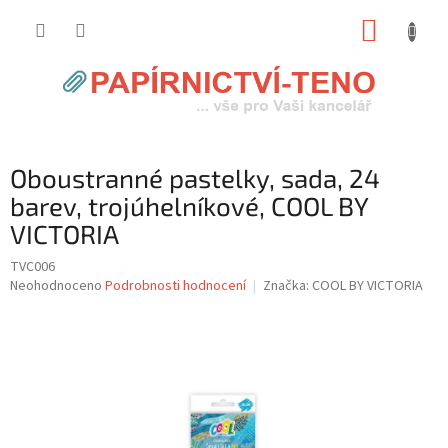
Přejít
NÁKUP
na
obsah
KOŠÍK
Oboustranné pastelky, sada, 24
barev, trojúhelníkové, COOL BY
VICTORIA
TVC006
Průměrné
Neohodnoceno
Podrobnosti hodnocení
Značka:
COOL BY VICTORIA
hodnocení
produktu
je
0,0
z
5
hvězdiček.